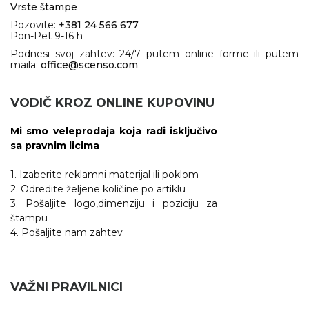
Vrste štampe
Pozovite:
+381 24 566 677
Pon-Pet 9-16 h
Podnesi svoj zahtev: 24/7 putem online forme ili putem
maila:
office@scenso.com
VODIČ KROZ ONLINE KUPOVINU
Mi smo veleprodaja koja radi isključivo
sa pravnim licima
1. Izaberite reklamni materijal ili poklom
2. Odredite željene količine po artiklu
3. Pošaljite logo,dimenziju i poziciju za
štampu
4. Pošaljite nam zahtev
VAŽNI PRAVILNICI