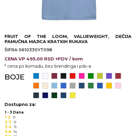
KOŠULJE
KAPE
UNIFORME
STRETCH TOPS
FRUIT OF THE LOOM, VALUEWEIGHT, DEČIJA
PAMUČNA MAJICA KRATKIH RUKAVA
SUBLIMACIJA
ŠIFRA 0610330YT098
CENA
VP
495,00 RSD +PDV
/ kom
CRICKET UPALJAČI
* cena po komadu, bez brendinga i pdv-a
ŠIBICA
BOJE
JAKNE I PRSLUCI
HYGIENIC KOLEKCIJA
Dostupno za:
OKOVRATNE ID TRAKICE
1 - 3 Dana
1-2
0
2-3
0
PRIBOR ZA PISANJE
3-4
11
5-6
14