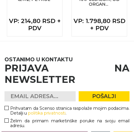
ORGAN...
VP
: 214,80 RSD +
VP
: 1.798,80 RSD
PDV
+ PDV
OSTANIMO U KONTAKTU
PRIJAVA NA
NEWSLETTER
POŠALJI
Prihvatam da Scenso stranica raspolaže mojim podacima.
Detalji u
politika privatnosti
.
Želim da primam marketinške poruke na svoju email
adresu.