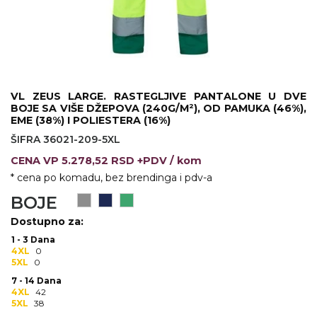
KOŠULJE
KAPE
UNIFORME
STRETCH TOPS
VL ZEUS LARGE. RASTEGLJIVE PANTALONE U DVE
BOJE SA VIŠE DŽEPOVA (240G/M²), OD PAMUKA (46%),
SUBLIMACIJA
EME (38%) I POLIESTERA (16%)
ŠIFRA 36021-209-5XL
CRICKET UPALJAČI
CENA
VP
5.278,52 RSD +PDV
/ kom
ŠIBICA
* cena po komadu, bez brendinga i pdv-a
BOJE
JAKNE I PRSLUCI
Dostupno za:
HYGIENIC KOLEKCIJA
1 - 3 Dana
4XL
0
OKOVRATNE ID TRAKICE
5XL
0
7 - 14 Dana
PRIBOR ZA PISANJE
4XL
42
5XL
38