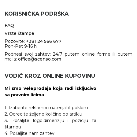
KORISNIČKA PODRŠKA
FAQ
Vrste štampe
Pozovite:
+381 24 566 677
Pon-Pet 9-16 h
Podnesi svoj zahtev: 24/7 putem online forme ili putem
maila:
office@scenso.com
VODIČ KROZ ONLINE KUPOVINU
Mi smo veleprodaja koja radi isključivo
sa pravnim licima
1. Izaberite reklamni materijal ili poklom
2. Odredite željene količine po artiklu
3. Pošaljite logo,dimenziju i poziciju za
štampu
4. Pošaljite nam zahtev