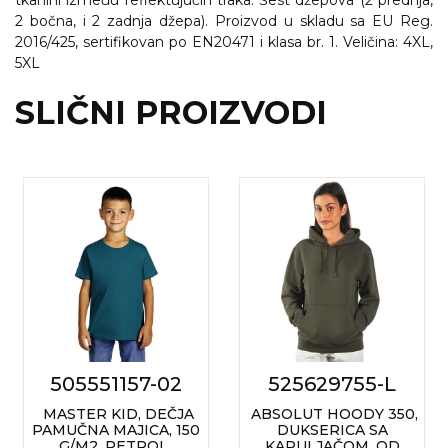
tkanini između reflektujućih traka. Šest džepova (2 prednja,
2 bočna, i 2 zadnja džepa). Proizvod u skladu sa EU Reg.
RADNA OPREMA
2016/425, sertifikovan po EN20471 i klasa br. 1. Veličina: 4XL,
5XL
SLIČNI PROIZVODI
505551157-02
525629755-L
MASTER KID, DEČJA
ABSOLUT HOODY 350,
PAMUČNA MAJICA, 150
DUKSERICA SA
G/M2, PETROL
KAPULJAČOM, OD