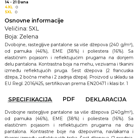
NARUKVICE ZA ŽURKE I
14 - 21 Dana
DOGAĐAJE
4XL
0
5XL
0
ID PLOČICA
Osnovne informacije
Veličina: 5XL
TERMOSI
Boja: Zelena
BOCE
Dvobojne, rastegljive pantalone sa više džepova (240 g/m²),
od pamuka (46%), EME (38%) i poliestera (16%). Sa
TEHNOLOGIJA
elastičnim pojasom i reflektujućim prugama na donjem
delu pantalona. Kontrastna boja na mehu, vezivama i tkanini
KANCELARIJA
između reflektujućih pruga. Šest džepova (2 francuska
džepa, 2 bočna meha i 2 zadnja džepa). Proizvod u skladu sa
KUĆNI SETOVI
EU Regl. 2016/425, sertifikovan prema EN20471 i klasi br. 1
OLOVKE
PDF
SPECIFIKACIJA
DEKLARACIJA
PRIVESCI & ALATI
Dvobojne rastegljive pantalone sa više džepova (240g/m²),
od pamuka (46%), EME (38%) i poliestera (16%). Sa
TORBE & PUTOVANJE
elastičnim pojasom i reflektujućim prugama na dnu
pantalona. Kontrastne boje na džepovima, navlakama i
TEKSTIL