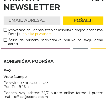
NARUKVICE ZA ŽURKE I
NEWSLETTER
DOGAĐAJE
ID PLOČICA
POŠALJI
TERMOSI
Prihvatam da Scenso stranica raspolaže mojim podacima.
Detalji u
politika privatnosti
.
BOCE
Želim da primam marketinške poruke na svoju email
adresu.
TEHNOLOGIJA
KANCELARIJA
KORISNIČKA PODRŠKA
KUĆNI SETOVI
FAQ
OLOVKE
Vrste štampe
Pozovite:
+381 24 566 677
PRIVESCI & ALATI
Pon-Pet 9-16 h
Podnesi svoj zahtev: 24/7 putem online forme ili putem
TORBE & PUTOVANJE
maila:
office@scenso.com
TEKSTIL