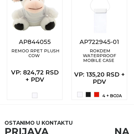
KOŠULJE
KAPE
UNIFORME
STRETCH TOPS
AP844055
AP722945-01
SUBLIMACIJA
REMOO RPET PLUSH
ROKDEM
COW
WATERPROOF
CRICKET UPALJAČI
MOBILE CASE
VP
: 824,72 RSD
ŠIBICA
VP
: 135,20 RSD +
+ PDV
PDV
JAKNE I PRSLUCI
4 + BOJA
HYGIENIC KOLEKCIJA
OKOVRATNE ID TRAKICE
PRIBOR ZA PISANJE
OSTANIMO U KONTAKTU
PRIJAVA NA