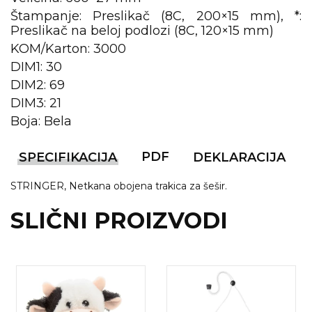
Štampanje: Preslikač (8C, 200×15 mm), *:
VINO I BAR
TEHNOLOGIJA
TEKSTIL
Preslikač na beloj podlozi (8C, 120×15 mm)
KOM/Karton: 3000
UPALJAČI
USB
KOŠULJE
DIM1: 30
SLOBODNO VREME
TEHNOLOGIJA
TEKSTIL
DIM2: 69
DIM3: 21
PRIVESCI
GADŽETI
PANTALONE
Boja: Bela
ALAT
TEKSTIL
PDF
SPECIFIKACIJA
DEKLARACIJA
ŠOLJE
KECELJE I OP
STRINGER, Netkana obojena trakica za šešir.
LAMPE
TEKSTIL
SLIČNI PROIZVODI
ZDRAVLJE I LEPOTA
MODNI DODAC
DUKSEVI I KABANICE
TEKSTIL
KAČKETI, KAPE I ŠEŠIRI
PEŠKIRI
POLO MAJICE
TEKSTIL