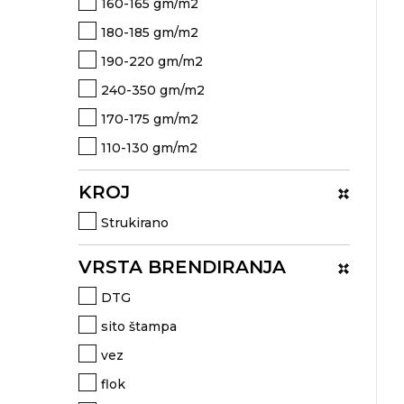
NARUKVICE ZA ŽURKE I
160-165 gm/m2
DOGAĐAJE
180-185 gm/m2
ID PLOČICA
190-220 gm/m2
240-350 gm/m2
TERMOSI
170-175 gm/m2
BOCE
110-130 gm/m2
TEHNOLOGIJA
KROJ
KANCELARIJA
Strukirano
KUĆNI SETOVI
VRSTA BRENDIRANJA
OLOVKE
DTG
PRIVESCI & ALATI
sito štampa
TORBE & PUTOVANJE
vez
flok
TEKSTIL