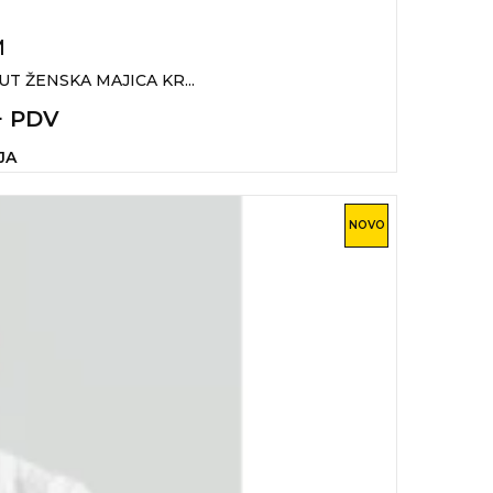
M
T ŽENSKA MAJICA KR...
+ PDV
JA
NOVO