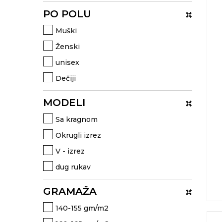
PO POLU
KOŠULJE
KAPE
Muški
UNIFORME
Ženski
STRETCH TOPS
unisex
Dečiji
SUBLIMACIJA
CRICKET UPALJAČI
MODELI
Sa kragnom
ŠIBICA
Okrugli izrez
JAKNE I PRSLUCI
V - izrez
HYGIENIC KOLEKCIJA
dug rukav
OKOVRATNE ID TRAKICE
GRAMAŽA
PRIBOR ZA PISANJE
140-155 gm/m2