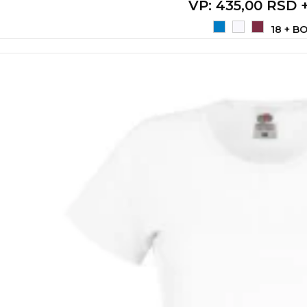
VP
: 435,00 RSD 
18 + B