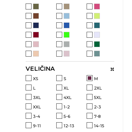
VINO I BAR
TEHNOLOGIJA
TEKSTIL
UPALJAČI
USB
KOŠULJE
SLOBODNO VREME
TEHNOLOGIJA
TEKSTIL
PRIVESCI
GADŽETI
PANTALONE
ALAT
TEKSTIL
VELIČINA
ŠOLJE
KECELJE I OP
XS
S
M
LAMPE
TEKSTIL
L
XL
2XL
ZDRAVLJE I LEPOTA
MODNI DODAC
3XL
4XL
5XL
DUKSEVI I KABANICE
TEKSTIL
XXL
1-2
2-3
3-4
5-6
7-8
KAČKETI, KAPE I ŠEŠIRI
PEŠKIRI
9-11
12-13
14-15
POLO MAJICE
TEKSTIL