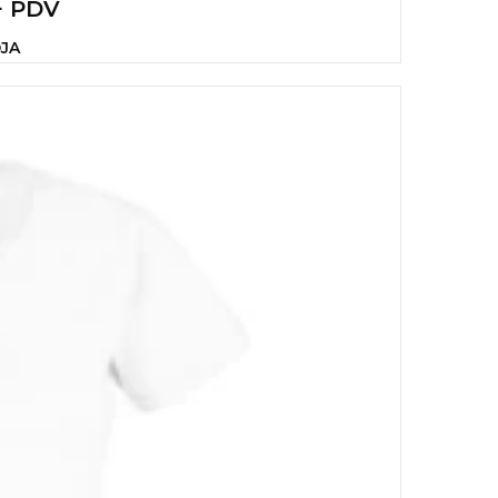
+ PDV
OJA