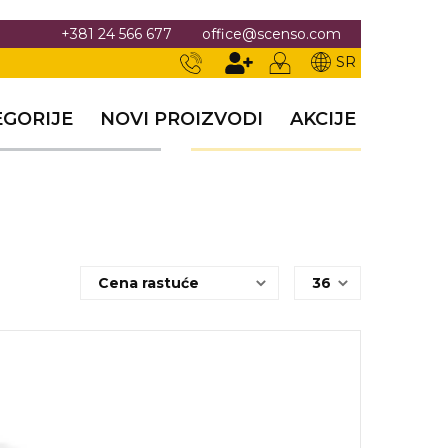
+381 24 566 677
office@scenso.com
SR
EGORIJE
NOVI PROIZVODI
AKCIJE