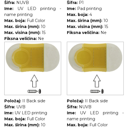
Šifra:
NUVB
Šifra:
P1
RADNA OPREMA
Ime:
UV LED printing -
Ime:
Pad printing
name printing
Max. boja:
4
Max. boja:
Full Color
Max. širina (mm):
10
Max. širina (mm):
10
Max. visina (mm):
15
Max. visina (mm):
15
Fiksna veličina:
Ne
Fiksna veličina:
Ne
Položaj:
II Back side
Položaj:
II Back side
Šifra:
UVB
Šifra:
NUVB
Ime:
UV LED printing
Ime:
UV LED printing -
Max. boja:
Full Color
name printing
Max. širina (mm):
10
Max. boja:
Full Color