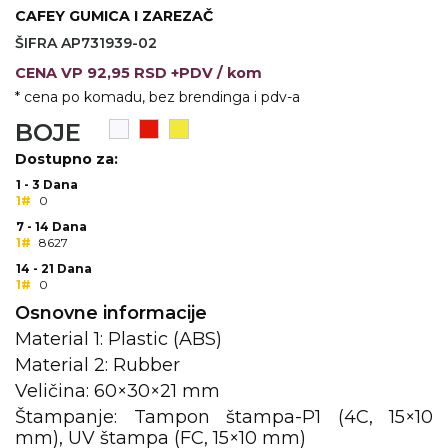
CAFEY GUMICA I ZAREZAČ
VINO I BAR
TEHNOLOGIJA
TEKSTIL
ŠIFRA AP731939-02
CENA
VP
92,95 RSD +PDV
/ kom
UPALJAČI
USB
KOŠULJE
* cena po komadu, bez brendinga i pdv-a
SLOBODNO VREME
TEHNOLOGIJA
TEKSTIL
BOJE
PRIVESCI
GADŽETI
PANTALONE
Dostupno za:
1 - 3 Dana
ALAT
TEKSTIL
1#
0
7 - 14 Dana
ŠOLJE
KECELJE I OP
1#
8627
14 - 21 Dana
LAMPE
TEKSTIL
1#
0
Osnovne informacije
ZDRAVLJE I LEPOTA
MODNI DODAC
Material 1: Plastic (ABS)
DUKSEVI I KABANICE
TEKSTIL
Material 2: Rubber
Veličina: 60×30×21 mm
KAČKETI, KAPE I ŠEŠIRI
PEŠKIRI
Štampanje: Tampon štampa-P1 (4C, 15×10
mm), UV štampa (FC, 15×10 mm)
POLO MAJICE
TEKSTIL