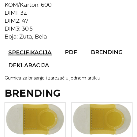
KOM/Karton: 600
KOŠULJE
KAPE
DIM1: 32
DIM2: 47
UNIFORME
DIM3: 30.5
Boja: Žuta, Bela
STRETCH TOPS
SUBLIMACIJA
PDF
BRENDING
SPECIFIKACIJA
CRICKET UPALJAČI
DEKLARACIJA
ŠIBICA
Gumica za brisanje i zarezač u jednom artiklu
JAKNE I PRSLUCI
BRENDING
HYGIENIC KOLEKCIJA
OKOVRATNE ID TRAKICE
PRIBOR ZA PISANJE