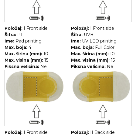
NARUKVICE ZA ŽURKE I
DOGAĐAJE
ID PLOČICA
Položaj:
I Front side
Položaj:
I Front side
TERMOSI
Šifra:
P1
Šifra:
UVB
Ime:
Pad printing
Ime:
UV LED printing
BOCE
Max. boja:
4
Max. boja:
Full Color
Max. širina (mm):
10
Max. širina (mm):
10
TEHNOLOGIJA
Max. visina (mm):
15
Max. visina (mm):
15
Fiksna veličina:
Ne
Fiksna veličina:
Ne
KANCELARIJA
KUĆNI SETOVI
OLOVKE
PRIVESCI & ALATI
TORBE & PUTOVANJE
TEKSTIL
Položaj:
I Front side
Položaj:
II Back side