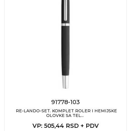
KOŠULJE
KAPE
UNIFORME
STRETCH TOPS
SUBLIMACIJA
CRICKET UPALJAČI
ŠIBICA
JAKNE I PRSLUCI
HYGIENIC KOLEKCIJA
91778-103
OKOVRATNE ID TRAKICE
RE-LANDO-SET. KOMPLET ROLER I HEMIJSKE
OLOVKE SA TEL...
PRIBOR ZA PISANJE
VP
: 505,44 RSD + PDV