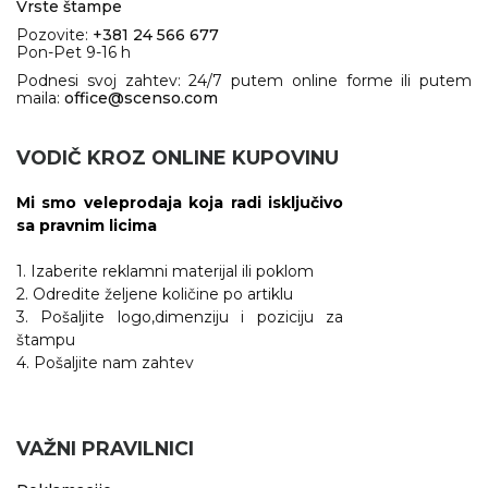
Vrste štampe
Pozovite:
+381 24 566 677
Pon-Pet 9-16 h
Podnesi svoj zahtev: 24/7 putem online forme ili putem
maila:
office@scenso.com
VODIČ KROZ ONLINE KUPOVINU
Mi smo veleprodaja koja radi isključivo
sa pravnim licima
1. Izaberite reklamni materijal ili poklom
2. Odredite željene količine po artiklu
3. Pošaljite logo,dimenziju i poziciju za
štampu
4. Pošaljite nam zahtev
VAŽNI PRAVILNICI