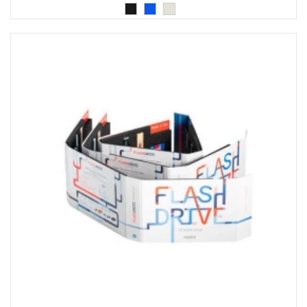
NARUKVICE ZA ŽURKE I
DOGAĐAJE
ID PLOČICA
TERMOSI
BOCE
TEHNOLOGIJA
KANCELARIJA
KUĆNI SETOVI
OLOVKE
PRIVESCI & ALATI
TORBE & PUTOVANJE
TEKSTIL