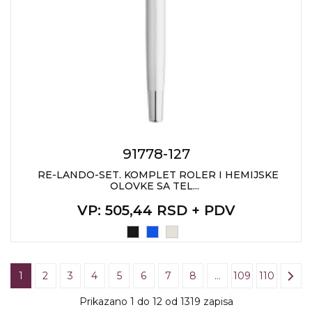
91778-127
RE-LANDO-SET. KOMPLET ROLER I HEMIJSKE
OLOVKE SA TEL...
VP
: 505,44 RSD + PDV
1
2
3
4
5
6
7
8
…
109
110
Prikazano 1 do 12 od 1319 zapisa