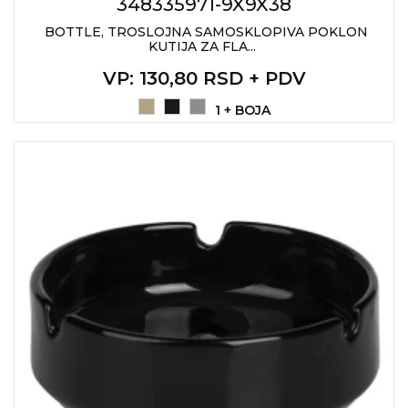
NARUKVICE ZA ŽURKE I
348335971-9X9X38
DOGAĐAJE
BOTTLE, TROSLOJNA SAMOSKLOPIVA POKLON
KUTIJA ZA FLA...
ID PLOČICA
VP
: 130,80 RSD + PDV
TERMOSI
1 + BOJA
BOCE
TEHNOLOGIJA
KANCELARIJA
KUĆNI SETOVI
OLOVKE
PRIVESCI & ALATI
TORBE & PUTOVANJE
TEKSTIL