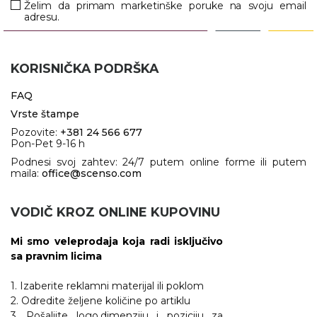
Želim da primam marketinške poruke na svoju email
adresu.
KORISNIČKA PODRŠKA
FAQ
Vrste štampe
Pozovite:
+381 24 566 677
Pon-Pet 9-16 h
Podnesi svoj zahtev: 24/7 putem online forme ili putem
maila:
office@scenso.com
VODIČ KROZ ONLINE KUPOVINU
Mi smo veleprodaja koja radi isključivo
sa pravnim licima
1. Izaberite reklamni materijal ili poklom
2. Odredite željene količine po artiklu
3. Pošaljite logo,dimenziju i poziciju za