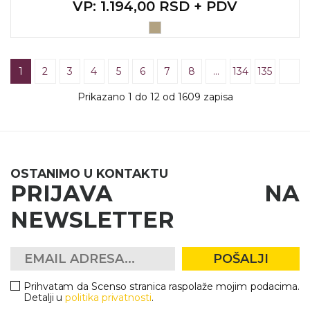
VP
: 1.194,00 RSD + PDV
1
2
3
4
5
6
7
8
…
134
135
Prikazano 1 do 12 od 1609 zapisa
OSTANIMO U KONTAKTU
PRIJAVA NA
NEWSLETTER
POŠALJI
Prihvatam da Scenso stranica raspolaže mojim podacima.
Detalji u
politika privatnosti
.