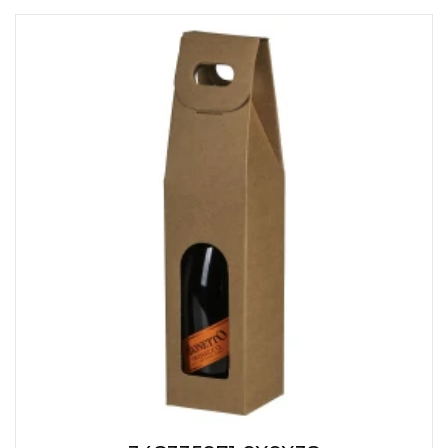
KOŠULJE
KAPE
UNIFORME
STRETCH TOPS
SUBLIMACIJA
CRICKET UPALJAČI
ŠIBICA
JAKNE I PRSLUCI
HYGIENIC KOLEKCIJA
OKOVRATNE ID TRAKICE
PRIBOR ZA PISANJE