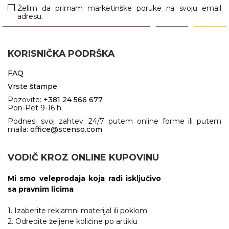
Želim da primam marketinške poruke na svoju email
adresu.
VINO I BAR
TEHNOLOGIJA
TEKSTIL
UPALJAČI
USB
KOŠULJE
KORISNIČKA PODRŠKA
SLOBODNO VREME
TEHNOLOGIJA
TEKSTIL
FAQ
PRIVESCI
GADŽETI
PANTALONE
Vrste štampe
Pozovite:
+381 24 566 677
ALAT
TEKSTIL
Pon-Pet 9-16 h
Podnesi svoj zahtev: 24/7 putem online forme ili putem
ŠOLJE
KECELJE I OP
maila:
office@scenso.com
LAMPE
TEKSTIL
VODIČ KROZ ONLINE KUPOVINU
ZDRAVLJE I LEPOTA
MODNI DODAC
Mi smo veleprodaja koja radi isključivo
DUKSEVI I KABANICE
TEKSTIL
sa pravnim licima
KAČKETI, KAPE I ŠEŠIRI
PEŠKIRI
1. Izaberite reklamni materijal ili poklom
2. Odredite željene količine po artiklu
POLO MAJICE
TEKSTIL