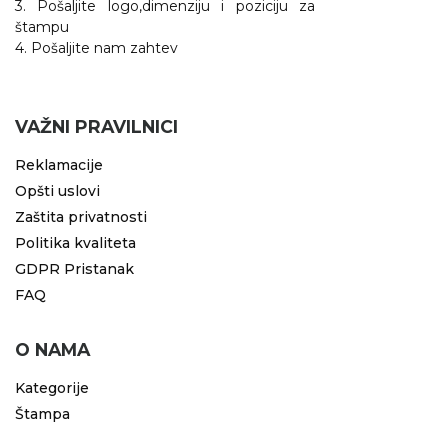
3. Pošaljite logo,dimenziju i poziciju za
štampu
KOŠULJE
KAPE
4. Pošaljite nam zahtev
UNIFORME
STRETCH TOPS
VAŽNI PRAVILNICI
SUBLIMACIJA
Reklamacije
Opšti uslovi
CRICKET UPALJAČI
Zaštita privatnosti
ŠIBICA
Politika kvaliteta
GDPR Pristanak
JAKNE I PRSLUCI
FAQ
HYGIENIC KOLEKCIJA
O NAMA
OKOVRATNE ID TRAKICE
Kategorije
PRIBOR ZA PISANJE
Štampa