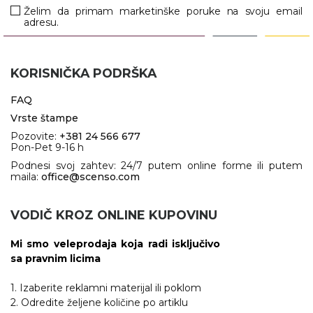
Želim da primam marketinške poruke na svoju email
adresu.
VINO I BAR
TEHNOLOGIJA
TEKSTIL
UPALJAČI
USB
KOŠULJE
KORISNIČKA PODRŠKA
SLOBODNO VREME
TEHNOLOGIJA
TEKSTIL
FAQ
PRIVESCI
GADŽETI
PANTALONE
Vrste štampe
Pozovite:
+381 24 566 677
ALAT
TEKSTIL
Pon-Pet 9-16 h
Podnesi svoj zahtev: 24/7 putem online forme ili putem
ŠOLJE
KECELJE I OP
maila:
office@scenso.com
LAMPE
TEKSTIL
VODIČ KROZ ONLINE KUPOVINU
ZDRAVLJE I LEPOTA
MODNI DODAC
Mi smo veleprodaja koja radi isključivo
DUKSEVI I KABANICE
TEKSTIL
sa pravnim licima
KAČKETI, KAPE I ŠEŠIRI
PEŠKIRI
1. Izaberite reklamni materijal ili poklom
2. Odredite željene količine po artiklu
POLO MAJICE
TEKSTIL