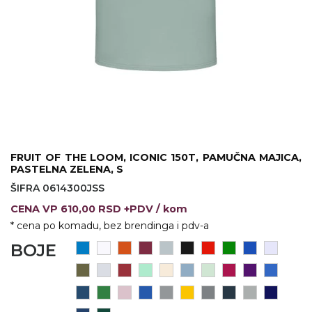
VINO I BAR
TEHNOLOGIJA
TEKSTIL
UPALJAČI
USB
KOŠULJE
SLOBODNO VREME
TEHNOLOGIJA
TEKSTIL
PRIVESCI
GADŽETI
PANTALONE
ALAT
TEKSTIL
FRUIT OF THE LOOM, ICONIC 150T, PAMUČNA MAJICA,
ŠOLJE
KECELJE I OP
PASTELNA ZELENA, S
ŠIFRA 0614300JSS
LAMPE
TEKSTIL
CENA
VP
610,00 RSD +PDV
/ kom
ZDRAVLJE I LEPOTA
MODNI DODAC
* cena po komadu, bez brendinga i pdv-a
BOJE
DUKSEVI I KABANICE
TEKSTIL
KAČKETI, KAPE I ŠEŠIRI
PEŠKIRI
POLO MAJICE
TEKSTIL