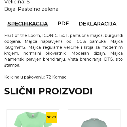
NARUKVICE ZA ŽURKE I
Veličina: S
DOGAĐAJE
Boja: Pastelno zelena
ID PLOČICA
PDF
SPECIFIKACIJA
DEKLARACIJA
TERMOSI
Fruit of the Loom, ICONIC 150T, pamučna majica, burgundi
BOCE
obojena. Majica napravljena od 100% pamuka. Majica
150gm/m2. Majica regularne veličine i kroja sa modernim
TEHNOLOGIJA
krojem, normalni okovratnik. Moderan dizajn. Majica
Namenski pravljen brendiranju. Vrsta brendiranja: DTG, sito
KANCELARIJA
štampa.
KUĆNI SETOVI
Količina u pakovanju: 72 Komad
OLOVKE
SLIČNI PROIZVODI
PRIVESCI & ALATI
TORBE & PUTOVANJE
NOVO
TEKSTIL