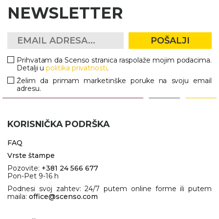
NEWSLETTER
POŠALJI
Prihvatam da Scenso stranica raspolaže mojim podacima.
Detalji u
politika privatnosti
.
Želim da primam marketinške poruke na svoju email
adresu.
KORISNIČKA PODRŠKA
FAQ
Vrste štampe
Pozovite:
+381 24 566 677
Pon-Pet 9-16 h
Podnesi svoj zahtev: 24/7 putem online forme ili putem
maila:
office@scenso.com