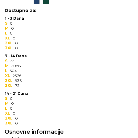
Dostupno za:
KOŠULJE
KAPE
1 - 3 Dana
S
0
UNIFORME
M
0
L
0
STRETCH TOPS
XL
0
2XL
0
3XL
0
SUBLIMACIJA
7 - 14 Dana
S
72
CRICKET UPALJAČI
M
2088
L
504
ŠIBICA
XL
2376
2XL
936
3XL
72
JAKNE I PRSLUCI
14 - 21 Dana
S
0
HYGIENIC KOLEKCIJA
M
0
L
0
OKOVRATNE ID TRAKICE
XL
0
2XL
0
3XL
0
PRIBOR ZA PISANJE
Osnovne informacije