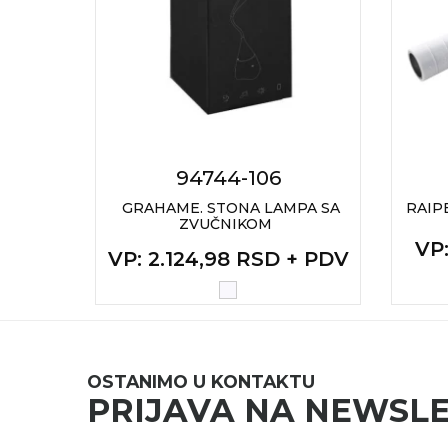
RADNA OPREMA
94744-106
LAMPA
GRAHAME. STONA LAMPA SA
RAIP
ZVUČNIKOM
VP
+ PDV
VP
: 2.124,98 RSD + PDV
OSTANIMO U KONTAKTU
PRIJAVA NA NEWSL