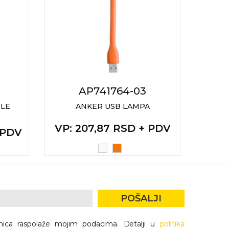
AP741764-03
LE
ANKER USB LAMPA
BE
VP
: 207,87 RSD + PDV
+ PDV
VP
:
POŠALJI
nica raspolaže mojim podacima. Detalji u
politika