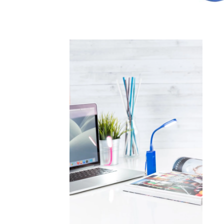
KOŠULJE
KAPE
UNIFORME
STRETCH TOPS
SUBLIMACIJA
CRICKET UPALJAČI
ŠIBICA
JAKNE I PRSLUCI
HYGIENIC KOLEKCIJA
OKOVRATNE ID TRAKICE
PRIBOR ZA PISANJE