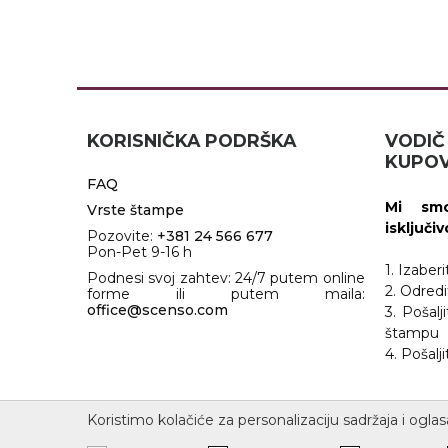
KORISNIČKA PODRŠKA
VOD
KUPOV
FAQ
Mi smo
Vrste štampe
isključi
Pozovite:
+381 24 566 677
Pon-Pet 9-16 h
1. Izaber
Podnesi svoj zahtev: 24/7 putem online
2. Odredi
forme ili putem maila:
office@scenso.com
3. Pošalj
štampu
4. Pošal
Koristimo kolačiće za personalizaciju sadržaja i oglas