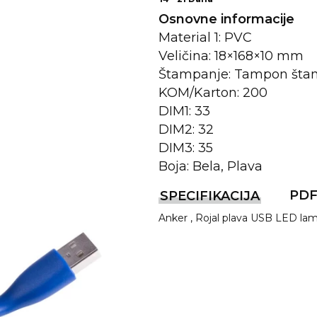
Osnovne informacije
Material 1: PVC
Veličina: 18×168×10 mm
Štampanje: Tampon šta
KOM/Karton: 200
DIM1: 33
DIM2: 32
DIM3: 35
Boja: Bela, Plava
REMA
PD
SPECIFIKACIJA
Anker , Rojal plava USB LED lam
I