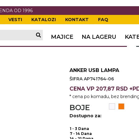
RENDA OD 1996
VESTI
KATALOZI
KONTAKT
FAQ
TI
VANJE
A
ERIJE
DE
OVKE
MAJICE
NA LAGERU
KAT
TI
VANJE
A
ČI
VKE
ĆA
ANKER USB LAMPA
VANJE
A
ŠIFRA AP741764-06
I
E
KE
AM
ODEĆA
CENA
VP
207,87 RSD +
* cena po komadu, bez brending
VANJE
A
BOJE
A OPREMA
I I PANOI
KA
 RADNA
Dostupno za:
VANJE
1 - 3 Dana
7 - 14 Dana
14 - 21 Dana