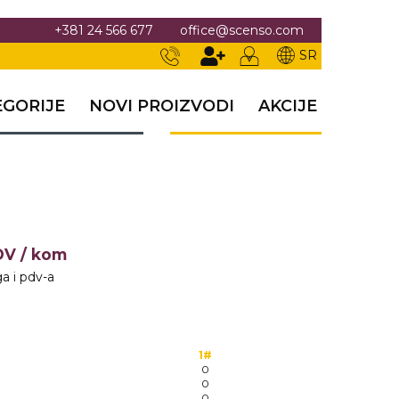
+381 24 566 677
office@scenso.com
SR
EGORIJE
NOVI PROIZVODI
AKCIJE
PDV
/ kom
a i pdv-a
1#
0
0
0