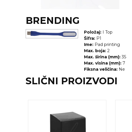
NARUKVICE ZA ŽURKE I
DOGAĐAJE
BRENDING
ID PLOČICA
TERMOSI
Položaj:
I Top
Šifra:
P1
BOCE
Ime:
Pad printing
Max. boja:
2
TEHNOLOGIJA
Max. širina (mm):
35
Max. visina (mm):
7
KANCELARIJA
Fiksna veličina:
Ne
SLIČNI PROIZVODI
KUĆNI SETOVI
OLOVKE
PRIVESCI & ALATI
TORBE & PUTOVANJE
TEKSTIL