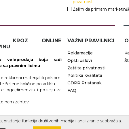
privatnosti
.
Želim da primam marketinšk
IČ KROZ ONLINE
VAŽNI PRAVILNICI
O
INU
Reklamacije
Ka
 veleprodaja koja radi
Opšti uslovi
Š
vo sa pravnim licima
Zaštita privatnosti
Politika kvaliteta
ite reklamni materijal ili poklom
GDPR Pristanak
te željene količine po artiklu
ite logo,dimenziju i poziciju za
FAQ
jite nam zahtev
a, pružanje funkcija društvenih medija i analiziranje saobraćaja.