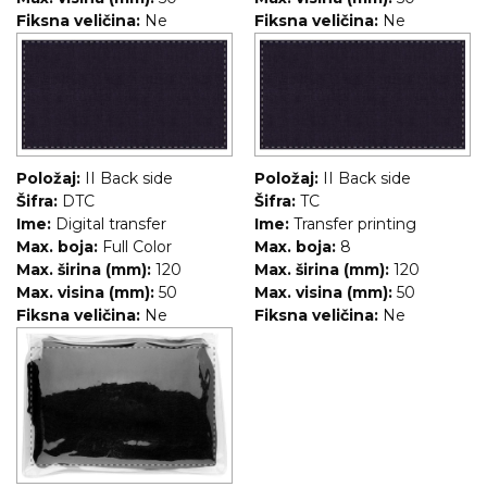
NARUKVICE ZA ŽURKE I
Fiksna veličina:
Ne
Fiksna veličina:
Ne
DOGAĐAJE
ID PLOČICA
TERMOSI
BOCE
Položaj:
II Back side
Položaj:
II Back side
TEHNOLOGIJA
Šifra:
DTC
Šifra:
TC
Ime:
Digital transfer
Ime:
Transfer printing
KANCELARIJA
Max. boja:
Full Color
Max. boja:
8
Max. širina (mm):
120
Max. širina (mm):
120
KUĆNI SETOVI
Max. visina (mm):
50
Max. visina (mm):
50
Fiksna veličina:
Ne
Fiksna veličina:
Ne
OLOVKE
PRIVESCI & ALATI
TORBE & PUTOVANJE
TEKSTIL