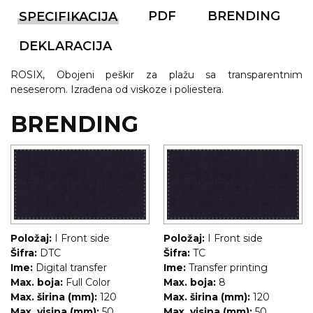
PDF
BRENDING
SPECIFIKACIJA
KOŠULJE
KAPE
DEKLARACIJA
UNIFORME
ROSIX, Obojeni peškir za plažu sa transparentnim
STRETCH TOPS
neseserom. Izrađena od viskoze i poliestera.
SUBLIMACIJA
BRENDING
CRICKET UPALJAČI
ŠIBICA
JAKNE I PRSLUCI
HYGIENIC KOLEKCIJA
Položaj:
I Front side
Položaj:
I Front side
Šifra:
DTC
Šifra:
TC
OKOVRATNE ID TRAKICE
Ime:
Digital transfer
Ime:
Transfer printing
Max. boja:
Full Color
Max. boja:
8
PRIBOR ZA PISANJE
Max. širina (mm):
120
Max. širina (mm):
120
Max. visina (mm):
50
Max. visina (mm):
50