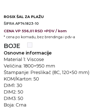
VINO I BAR
TEHNOLOGIJA
TEKSTIL
ROSIX ŠAL ZA PLAŽU
UPALJAČI
USB
KOŠULJE
ŠIFRA AP741823-10
SLOBODNO VREME
TEHNOLOGIJA
TEKSTIL
CENA
VP
556,01 RSD +PDV
/ kom
* cena po komadu, bez brendinga i pdv-a
PRIVESCI
GADŽETI
PANTALONE
BOJE
ALAT
TEKSTIL
Osnovne informacije
Material 1: Viscose
ŠOLJE
KECELJE I OP
Veličina: 1800×950 mm
LAMPE
TEKSTIL
Štampanje: Preslikač (8C, 120×50 mm)
KOM/Karton: 50
ZDRAVLJE I LEPOTA
MODNI DODAC
DIM1: 30
DUKSEVI I KABANICE
TEKSTIL
DIM2: 50
DIM3: 50
KAČKETI, KAPE I ŠEŠIRI
PEŠKIRI
Boja: Crna
POLO MAJICE
TEKSTIL