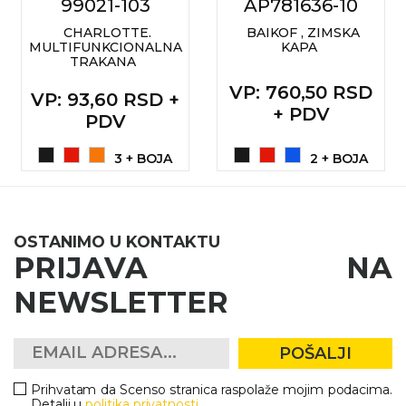
99021-103
AP781636-10
CHARLOTTE.
BAIKOF , ZIMSKA
MULTIFUNKCIONALNA
KAPA
TRAKANA
VP
: 760,50 RSD
VP
: 93,60 RSD +
+ PDV
PDV
3 + BOJA
2 + BOJA
OSTANIMO U KONTAKTU
PRIJAVA NA
NEWSLETTER
POŠALJI
Prihvatam da Scenso stranica raspolaže mojim podacima.
Detalji u
politika privatnosti
.