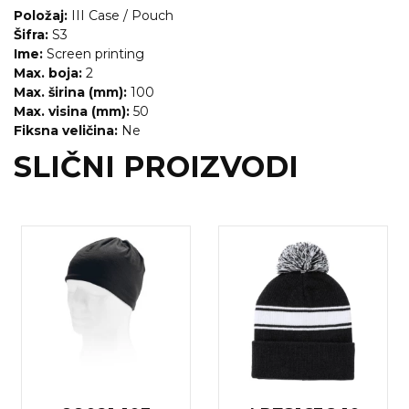
Položaj:
III Case / Pouch
RADNA OPREMA
Šifra:
S3
Ime:
Screen printing
Max. boja:
2
Max. širina (mm):
100
Max. visina (mm):
50
Fiksna veličina:
Ne
SLIČNI PROIZVODI