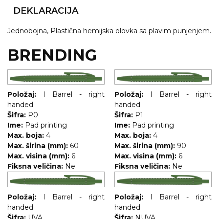
NARUKVICE ZA ŽURKE I
DOGAĐAJE
DEKLARACIJA
ID PLOČICA
Jednobojna, Plastična hemijska olovka sa plavim punjenjem.
BRENDING
TERMOSI
BOCE
TEHNOLOGIJA
Položaj:
I Barrel - right
Položaj:
I Barrel - right
handed
handed
KANCELARIJA
Šifra:
P0
Šifra:
P1
Ime:
Pad printing
Ime:
Pad printing
KUĆNI SETOVI
Max. boja:
4
Max. boja:
4
Max. širina (mm):
60
Max. širina (mm):
90
OLOVKE
Max. visina (mm):
6
Max. visina (mm):
6
Fiksna veličina:
Ne
Fiksna veličina:
Ne
PRIVESCI & ALATI
TORBE & PUTOVANJE
Položaj:
I Barrel - right
Položaj:
I Barrel - right
handed
handed
TEKSTIL
Šifra:
UVA
Šifra:
NUVA