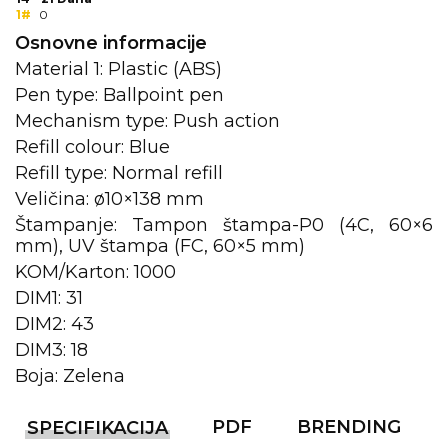
1#
0
KOŠULJE
KAPE
Osnovne informacije
Material 1: Plastic (ABS)
UNIFORME
Pen type: Ballpoint pen
Mechanism type: Push action
STRETCH TOPS
Refill colour: Blue
SUBLIMACIJA
Refill type: Normal refill
Veličina: ø10×138 mm
CRICKET UPALJAČI
Štampanje: Tampon štampa-P0 (4C, 60×6
ŠIBICA
mm), UV štampa (FC, 60×5 mm)
KOM/Karton: 1000
JAKNE I PRSLUCI
DIM1: 31
DIM2: 43
HYGIENIC KOLEKCIJA
DIM3: 18
OKOVRATNE ID TRAKICE
Boja: Zelena
PRIBOR ZA PISANJE
PDF
BRENDING
SPECIFIKACIJA