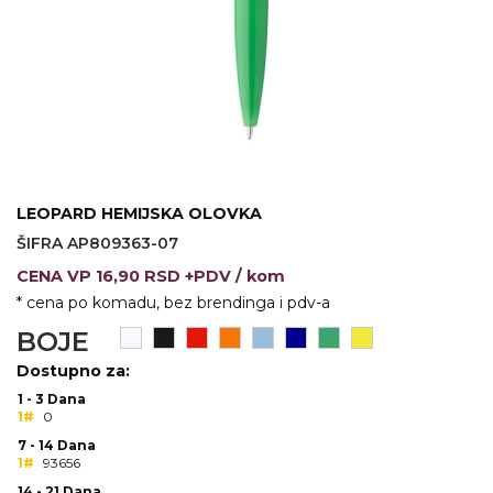
VINO I BAR
TEHNOLOGIJA
TEKSTIL
UPALJAČI
USB
KOŠULJE
SLOBODNO VREME
TEHNOLOGIJA
TEKSTIL
PRIVESCI
GADŽETI
PANTALONE
LEOPARD HEMIJSKA OLOVKA
ALAT
TEKSTIL
ŠIFRA AP809363-07
ŠOLJE
KECELJE I OP
CENA
VP
16,90 RSD +PDV
/ kom
* cena po komadu, bez brendinga i pdv-a
LAMPE
TEKSTIL
BOJE
ZDRAVLJE I LEPOTA
MODNI DODAC
Dostupno za:
DUKSEVI I KABANICE
TEKSTIL
1 - 3 Dana
1#
0
KAČKETI, KAPE I ŠEŠIRI
PEŠKIRI
7 - 14 Dana
1#
93656
POLO MAJICE
TEKSTIL
14 - 21 Dana