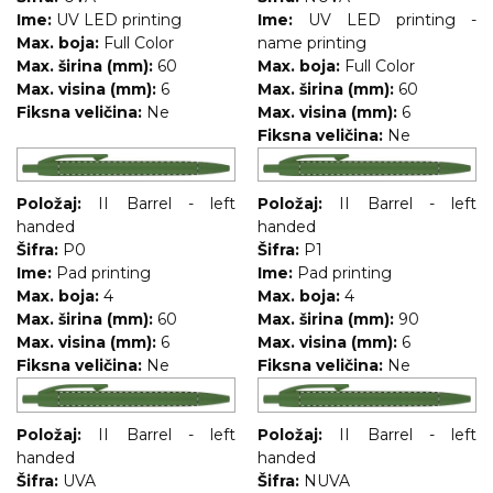
Ime:
UV LED printing
Ime:
UV LED printing -
RADNA OPREMA
Max. boja:
Full Color
name printing
Max. širina (mm):
60
Max. boja:
Full Color
Max. visina (mm):
6
Max. širina (mm):
60
Fiksna veličina:
Ne
Max. visina (mm):
6
Fiksna veličina:
Ne
Položaj:
II Barrel - left
Položaj:
II Barrel - left
handed
handed
Šifra:
P0
Šifra:
P1
Ime:
Pad printing
Ime:
Pad printing
Max. boja:
4
Max. boja:
4
Max. širina (mm):
60
Max. širina (mm):
90
Max. visina (mm):
6
Max. visina (mm):
6
Fiksna veličina:
Ne
Fiksna veličina:
Ne
Položaj:
II Barrel - left
Položaj:
II Barrel - left
handed
handed
Šifra:
UVA
Šifra:
NUVA