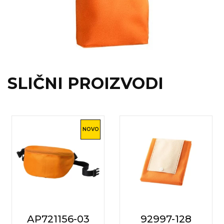
RADNA OPREMA
SLIČNI PROIZVODI
NOVO
AP721156-03
92997-128