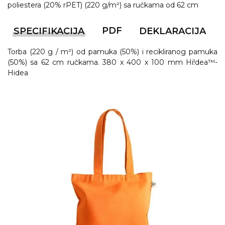
NARUKVICE ZA ŽURKE I
poliestera (20% rPET) (220 g/m²) sa ručkama od 62 cm
DOGAĐAJE
PDF
SPECIFIKACIJA
DEKLARACIJA
ID PLOČICA
TERMOSI
Torba (220 g / m²) od pamuka (50%) i recikliranog pamuka
(50%) sa 62 cm ručkama. 380 x 400 x 100 mm Hi!dea™-
BOCE
Hidea
TEHNOLOGIJA
KANCELARIJA
KUĆNI SETOVI
OLOVKE
PRIVESCI & ALATI
TORBE & PUTOVANJE
TEKSTIL