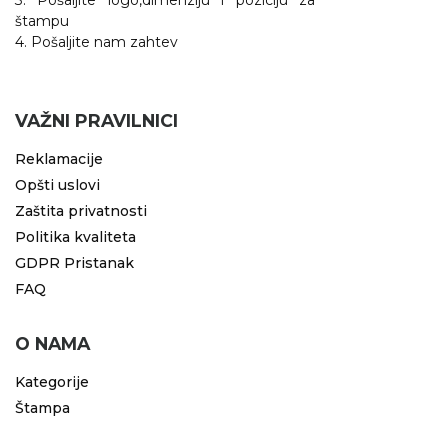
3. Pošaljite logo,dimenziju i poziciju za
štampu
4. Pošaljite nam zahtev
VAŽNI PRAVILNICI
Reklamacije
Opšti uslovi
Zaštita privatnosti
Politika kvaliteta
GDPR Pristanak
FAQ
O NAMA
Kategorije
Štampa