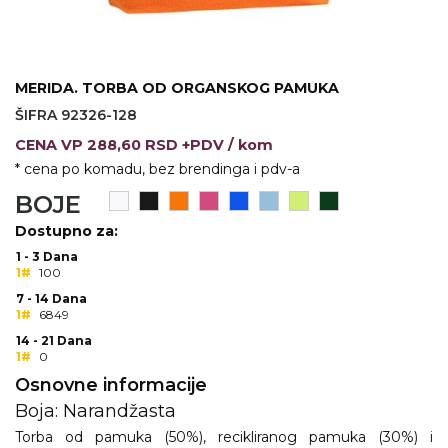
KOŠULJE
KAPE
UNIFORME
MERIDA. TORBA OD ORGANSKOG PAMUKA
ŠIFRA 92326-128
STRETCH TOPS
CENA
VP
288,60 RSD +PDV
/ kom
SUBLIMACIJA
* cena po komadu, bez brendinga i pdv-a
BOJE
CRICKET UPALJAČI
Dostupno za:
ŠIBICA
1 - 3 Dana
1#
100
JAKNE I PRSLUCI
7 - 14 Dana
1#
6849
HYGIENIC KOLEKCIJA
14 - 21 Dana
1#
0
OKOVRATNE ID TRAKICE
Osnovne informacije
PRIBOR ZA PISANJE
Boja: Narandžasta
Torba od pamuka (50%), recikliranog pamuka (30%) i