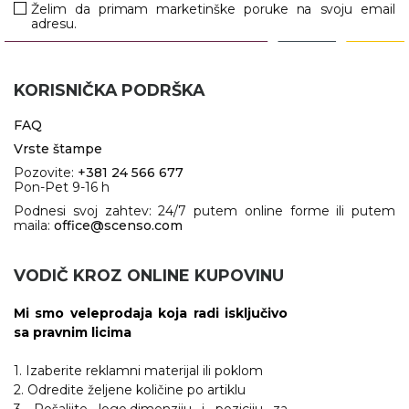
Želim da primam marketinške poruke na svoju email
adresu.
KORISNIČKA PODRŠKA
FAQ
Vrste štampe
Pozovite:
+381 24 566 677
Pon-Pet 9-16 h
Podnesi svoj zahtev: 24/7 putem online forme ili putem
maila:
office@scenso.com
VODIČ KROZ ONLINE KUPOVINU
Mi smo veleprodaja koja radi isključivo
sa pravnim licima
1. Izaberite reklamni materijal ili poklom
2. Odredite željene količine po artiklu