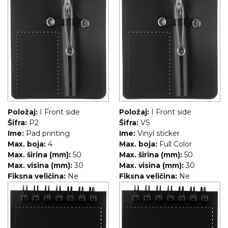
RADNA OPREMA
Položaj:
I Front side
Položaj:
I Front side
Šifra:
P2
Šifra:
VS
Ime:
Pad printing
Ime:
Vinyl sticker
Max. boja:
4
Max. boja:
Full Color
Max. širina (mm):
50
Max. širina (mm):
50
Max. visina (mm):
30
Max. visina (mm):
30
Fiksna veličina:
Ne
Fiksna veličina:
Ne