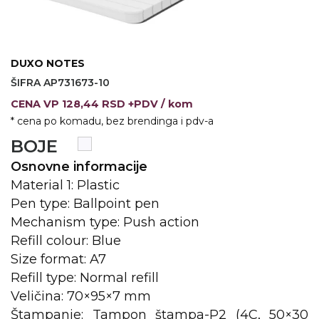
KOŠULJE
KAPE
UNIFORME
DUXO NOTES
ŠIFRA AP731673-10
STRETCH TOPS
CENA
VP
128,44 RSD +PDV
/ kom
SUBLIMACIJA
* cena po komadu, bez brendinga i pdv-a
BOJE
CRICKET UPALJAČI
Osnovne informacije
ŠIBICA
Material 1: Plastic
JAKNE I PRSLUCI
Pen type: Ballpoint pen
Mechanism type: Push action
HYGIENIC KOLEKCIJA
Refill colour: Blue
Size format: A7
OKOVRATNE ID TRAKICE
Refill type: Normal refill
PRIBOR ZA PISANJE
Veličina: 70×95×7 mm
Štampanje: Tampon štampa-P2 (4C, 50×30