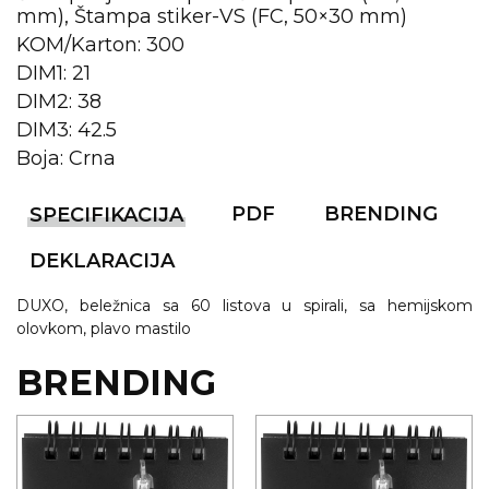
NARUKVICE ZA ŽURKE I
mm), Štampa stiker-VS (FC, 50×30 mm)
DOGAĐAJE
KOM/Karton: 300
ID PLOČICA
DIM1: 21
DIM2: 38
TERMOSI
DIM3: 42.5
BOCE
Boja: Crna
TEHNOLOGIJA
PDF
BRENDING
SPECIFIKACIJA
KANCELARIJA
DEKLARACIJA
KUĆNI SETOVI
DUXO, beležnica sa 60 listova u spirali, sa hemijskom
olovkom, plavo mastilo
OLOVKE
BRENDING
PRIVESCI & ALATI
TORBE & PUTOVANJE
TEKSTIL