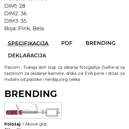
DIM1: 28
KOŠULJE
KAPE
DIM2: 36
DIM3: 35
UNIFORME
Boja: Pink, Bela
STRETCH TOPS
PDF
BRENDING
SPECIFIKACIJA
SUBLIMACIJA
DEKLARACIJA
CRICKET UPALJAČI
Paicom , Fuksija slefi štap za slikanje fotografija (Selfie-a) sa
ŠIBICA
tasterom za okidanje kamere, drška od EVA pene i držač za
mobilni od plastike i nerđajućeg čelika
JAKNE I PRSLUCI
BRENDING
HYGIENIC KOLEKCIJA
OKOVRATNE ID TRAKICE
PRIBOR ZA PISANJE
Položaj:
I Above grip