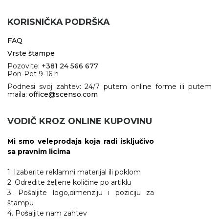
KORISNIČKA PODRŠKA
FAQ
Vrste štampe
Pozovite:
+381 24 566 677
Pon-Pet 9-16 h
Podnesi svoj zahtev: 24/7 putem online forme ili putem
maila:
office@scenso.com
VODIČ KROZ ONLINE KUPOVINU
Mi smo veleprodaja koja radi isključivo
sa pravnim licima
1. Izaberite reklamni materijal ili poklom
2. Odredite željene količine po artiklu
3. Pošaljite logo,dimenziju i poziciju za
štampu
4. Pošaljite nam zahtev