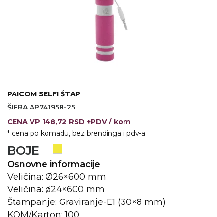
VINO I BAR
TEHNOLOGIJA
TEKSTIL
UPALJAČI
USB
KOŠULJE
SLOBODNO VREME
TEHNOLOGIJA
TEKSTIL
PRIVESCI
GADŽETI
PANTALONE
PAICOM SELFI ŠTAP
ALAT
TEKSTIL
ŠIFRA AP741958-25
ŠOLJE
KECELJE I OP
CENA
VP
148,72 RSD +PDV
/ kom
* cena po komadu, bez brendinga i pdv-a
LAMPE
TEKSTIL
BOJE
ZDRAVLJE I LEPOTA
MODNI DODAC
Osnovne informacije
DUKSEVI I KABANICE
TEKSTIL
Veličina: Ø26×600 mm
Veličina: ø24×600 mm
KAČKETI, KAPE I ŠEŠIRI
PEŠKIRI
Štampanje: Graviranje-E1 (30×8 mm)
KOM/Karton: 100
POLO MAJICE
TEKSTIL