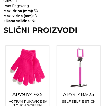
NARUKVICE ZA ŽURKE I
Šifra:
E1
DOGAĐAJE
Ime:
Engraving
Max. širina (mm):
30
ID PLOČICA
Max. visina (mm):
8
Fiksna veličina:
Ne
TERMOSI
SLIČNI PROIZVODI
BOCE
TEHNOLOGIJA
KANCELARIJA
KUĆNI SETOVI
OLOVKE
PRIVESCI & ALATI
TORBE & PUTOVANJE
AP791747-25
AP741483-25
ACTIUM RUKAVICE SA
SELF SELFIE STICK
TEKSTIL
TOUCH SCREEN