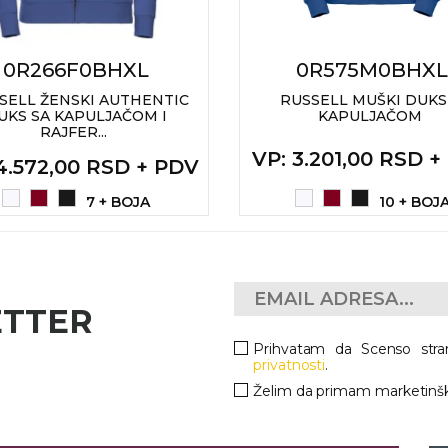
0R266F0BHXL
0R575M0BHXL
SELL ŽENSKI AUTHENTIC
RUSSELL MUŠKI DUKS
UKS SA KAPULJAČOM I
KAPULJAČOM
RAJFER...
VP
: 3.201,00 RSD 
 4.572,00 RSD + PDV
7 + BOJA
10 + BOJ
ETTER
Prihvatam da Scenso stra
privatnosti
.
Želim da primam marketinšk