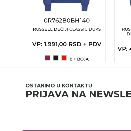
KOŠULJE
KAPE
L
0R762B0BH140
UNIFORME
LASSIC
RUSSELL DEČIJI CLASSIC DUKS
RUS
NIS...
D
STRETCH TOPS
VP
: 1.991,00 RSD + PDV
+ PDV
SUBLIMACIJA
VP
:
CRICKET UPALJAČI
A
8 + BOJA
ŠIBICA
JAKNE I PRSLUCI
OSTANIMO U KONTAKTU
PRIJAVA NA NEWSL
HYGIENIC KOLEKCIJA
OKOVRATNE ID TRAKICE
PRIBOR ZA PISANJE