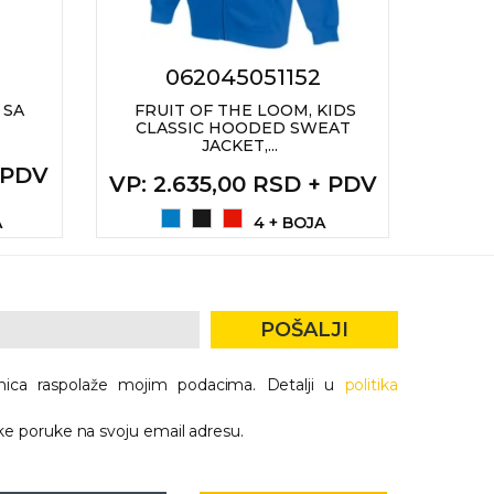
062045051152
 SA
FRUIT OF THE LOOM, KIDS
FRU
CLASSIC HOODED SWEAT
PRE
JACKET,...
+ PDV
VP
: 2.635,00 RSD + PDV
VP
: 
A
4 + BOJA
POŠALJI
nica raspolaže mojim podacima. Detalji u
politika
e poruke na svoju email adresu.