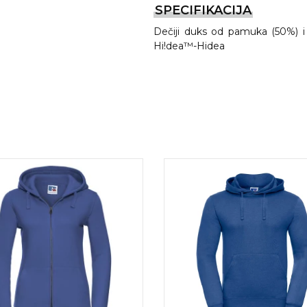
SPECIFIKACIJA
Dečiji duks od pamuka (50%) i p
Hi!dea™-Hidea
REMA
I