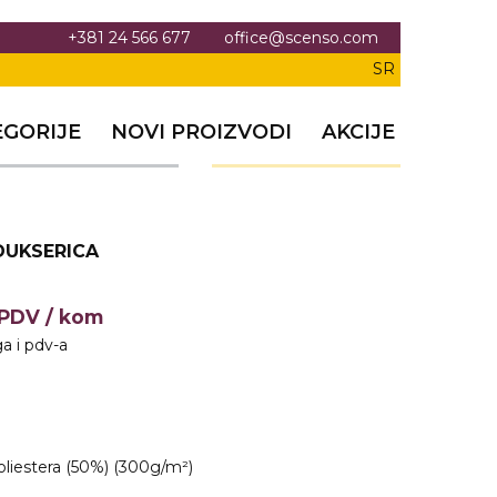
+381 24 566 677
office@scenso.com
SR
EGORIJE
NOVI PROIZVODI
AKCIJE
 DUKSERICA
+PDV
/ kom
a i pdv-a
oliestera (50%) (300g/m²)