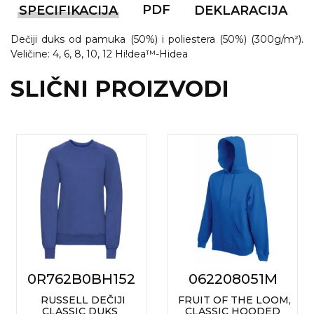
PDF
SPECIFIKACIJA
DEKLARACIJA
VINO I BAR
TEHNOLOGIJA
TEKSTIL
Dečiji duks od pamuka (50%) i poliestera (50%) (300g/m²).
UPALJAČI
USB
KOŠULJE
Veličine: 4, 6, 8, 10, 12 Hi!dea™-Hidea
SLIČNI PROIZVODI
SLOBODNO VREME
TEHNOLOGIJA
TEKSTIL
PRIVESCI
GADŽETI
PANTALONE
ALAT
TEKSTIL
ŠOLJE
KECELJE I OP
LAMPE
TEKSTIL
ZDRAVLJE I LEPOTA
MODNI DODAC
DUKSEVI I KABANICE
TEKSTIL
0R762B0BH152
062208051M
KAČKETI, KAPE I ŠEŠIRI
PEŠKIRI
RUSSELL DEČIJI
FRUIT OF THE LOOM,
POLO MAJICE
CLASSIC DUKS
CLASSIC HOODED
TEKSTIL