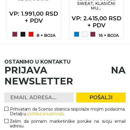
SWEAT, KLASIČNI
MU...
KOŠULJE
KAPE
VP
: 1.991,00 RSD
VP
: 2.415,00 RSD
+ PDV
UNIFORME
+ PDV
STRETCH TOPS
8 + BOJA
16 + BOJA
SUBLIMACIJA
CRICKET UPALJAČI
OSTANIMO U KONTAKTU
PRIJAVA NA
ŠIBICA
NEWSLETTER
JAKNE I PRSLUCI
HYGIENIC KOLEKCIJA
POŠALJI
OKOVRATNE ID TRAKICE
Prihvatam da Scenso stranica raspolaže mojim podacima.
Detalji u
politika privatnosti
.
PRIBOR ZA PISANJE
Želim da primam marketinške poruke na svoju email
adresu.