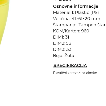
Osnovne informacije
Material 1: Plastic (PS)
Veličina: 41×61×20 mm
Štampanje: Tampon šta
KOM/Karton: 960
DIM1: 31
DIM2: 53
DIM3: 33
Boja: Žuta
REMA
SPECIFIKACIJA
Plastični zarezač za olovke
I