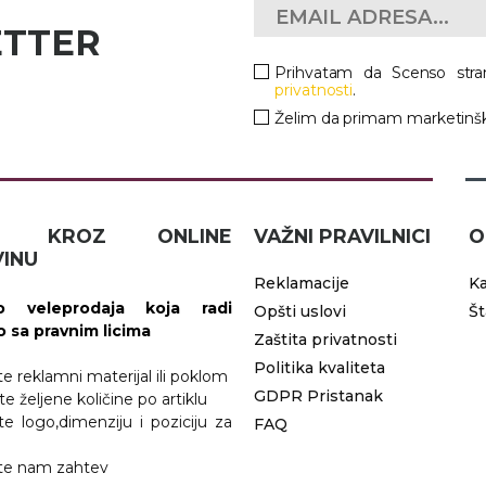
ETTER
Prihvatam da Scenso stra
privatnosti
.
Želim da primam marketinšk
IČ KROZ ONLINE
VAŽNI PRAVILNICI
O
INU
Reklamacije
Ka
 veleprodaja koja radi
Opšti uslovi
Š
vo sa pravnim licima
Zaštita privatnosti
Politika kvaliteta
ite reklamni materijal ili poklom
GDPR Pristanak
te željene količine po artiklu
ite logo,dimenziju i poziciju za
FAQ
jite nam zahtev