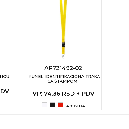
AP721492-02
TICU
KUNEL IDENTIFIKACIONA TRAKA
HAR
SA ŠTAMPOM
PLAS
PDV
VP
: 74,36 RSD + PDV
VP
4 + BOJA