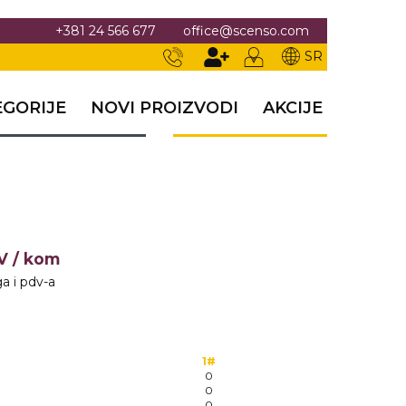
+381 24 566 677
office@scenso.com
SR
EGORIJE
NOVI PROIZVODI
AKCIJE
DV
/ kom
a i pdv-a
1#
0
0
0