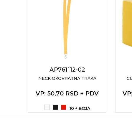
NARUKVICE ZA ŽURKE I
DOGAĐAJE
ID PLOČICA
TERMOSI
BOCE
TEHNOLOGIJA
KANCELARIJA
2
AP761112-02
 BALL
NECK OKOVRATNA TRAKA
CU
KUĆNI SETOVI
OLOVKE
VP
: 50,70 RSD + PDV
VP
+ PDV
PRIVESCI & ALATI
10 + BOJA
TORBE & PUTOVANJE
TEKSTIL