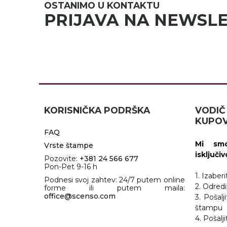
OSTANIMO U KONTAKTU
RADNA OPREMA
PRIJAVA NA NEWSL
KORISNIČKA PODRŠKA
VOD
KUPOV
FAQ
Mi smo
Vrste štampe
isključi
Pozovite:
+381 24 566 677
Pon-Pet 9-16 h
1. Izaber
Podnesi svoj zahtev: 24/7 putem online
2. Odredi
forme ili putem maila:
office@scenso.com
3. Pošalj
štampu
4. Pošal