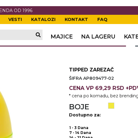
RENDA OD 1996
VESTI
KATALOZI
KONTAKT
FAQ
TI
VANJE
A
ERIJE
DE
OVKE
MAJICE
NA LAGERU
KAT
TI
VANJE
A
ČI
VKE
ĆA
TIPPED ZAREZAČ
VANJE
A
ŠIFRA AP809477-02
I
E
KE
AM
ODEĆA
CENA
VP
69,29 RSD +P
* cena po komadu, bez brending
VANJE
A
BOJE
A OPREMA
I I PANOI
KA
 RADNA
Dostupno za:
VANJE
1 - 3 Dana
7 - 14 Dana
14 - 21 Dana