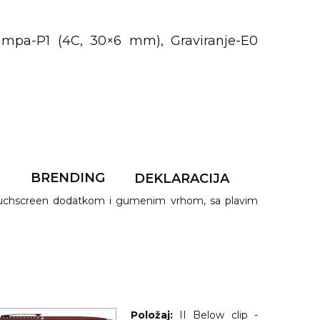
mpa-P1 (4C, 30×6 mm), Graviranje-E0
F
BRENDING
DEKLARACIJA
ouchscreen dodatkom i gumenim vrhom, sa plavim
Položaj:
II Below clip -