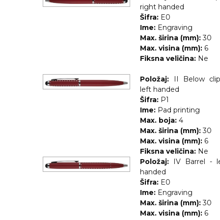
right handed
Šifra:
E0
KOŠULJE
KAPE
Ime:
Engraving
Max. širina (mm):
30
UNIFORME
Max. visina (mm):
6
STRETCH TOPS
Fiksna veličina:
Ne
SUBLIMACIJA
Položaj:
II Below cli
left handed
CRICKET UPALJAČI
Šifra:
P1
Ime:
Pad printing
ŠIBICA
Max. boja:
4
Max. širina (mm):
30
JAKNE I PRSLUCI
Max. visina (mm):
6
Fiksna veličina:
Ne
HYGIENIC KOLEKCIJA
Položaj:
IV Barrel - l
handed
OKOVRATNE ID TRAKICE
Šifra:
E0
Ime:
Engraving
PRIBOR ZA PISANJE
Max. širina (mm):
30
Max. visina (mm):
6