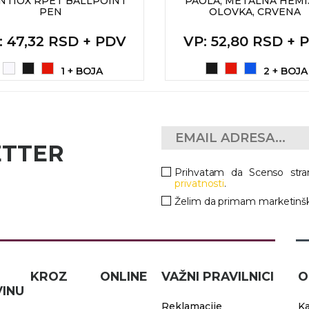
NTIOX RPET BALLPOINT
PAOLA, METALNA HEMI
PEN
OLOVKA, CRVENA
: 47,32 RSD + PDV
VP
: 52,80 RSD + 
1 + BOJA
2 + BOJA
ETTER
Prihvatam da Scenso stra
privatnosti
.
Želim da primam marketinšk
IČ KROZ ONLINE
VAŽNI PRAVILNICI
O
INU
Reklamacije
Ka