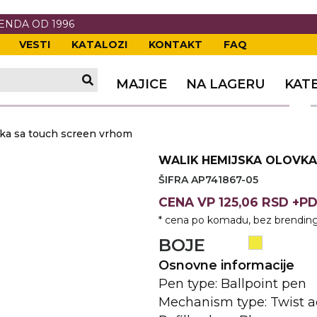
RENDA OD 1996
VESTI
KATALOZI
KONTAKT
FAQ
TI
VANJE
A
ERIJE
DE
OVKE
MAJICE
NA LAGERU
KAT
TI
VANJE
A
vka sa touch screen vrhom
ČI
VKE
ĆA
WALIK HEMIJSKA OLOVK
VANJE
A
ŠIFRA AP741867-05
I
E
KE
AM
ODEĆA
CENA
VP
125,06 RSD +P
* cena po komadu, bez brending
VANJE
A
BOJE
A OPREMA
I I PANOI
KA
 RADNA
Osnovne informacije
Pen type: Ballpoint pen
VANJE
Mechanism type: Twist a