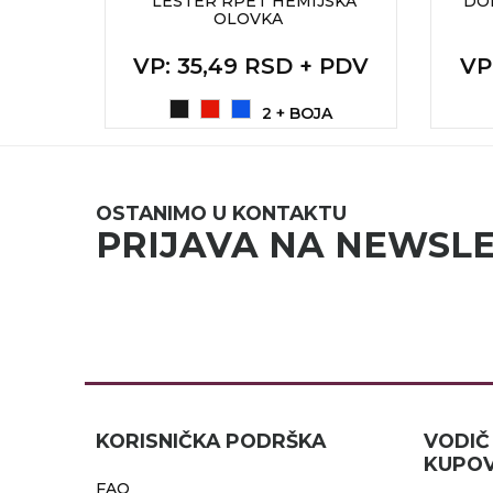
LOVKA
LESTER RPET HEMIJSKA
DO
OLOVKA
RADNA OPREMA
 PDV
VP
: 35,49 RSD + PDV
VP
A
2 + BOJA
OSTANIMO U KONTAKTU
PRIJAVA NA NEWSL
KORISNIČKA PODRŠKA
VOD
KUPOV
FAQ