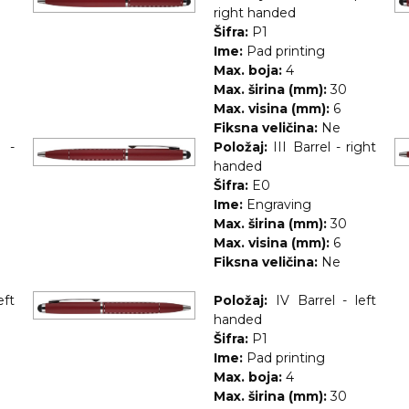
right handed
Šifra:
P1
Ime:
Pad printing
Max. boja:
4
Max. širina (mm):
30
Max. visina (mm):
6
Fiksna veličina:
Ne
p -
Položaj:
III Barrel - right
handed
Šifra:
E0
Ime:
Engraving
Max. širina (mm):
30
Max. visina (mm):
6
Fiksna veličina:
Ne
eft
Položaj:
IV Barrel - left
handed
Šifra:
P1
Ime:
Pad printing
Max. boja:
4
Max. širina (mm):
30