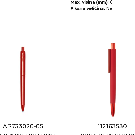
Max. visina (mm):
6
Fiksna veličina:
Ne
AP733020-05
112163530