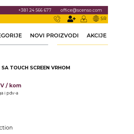
+381 24 566 677
office@scenso.com
SR
EGORIJE
NOVI PROIZVODI
AKCIJE
A SA TOUCH SCREEN VRHOM
DV
/ kom
a i pdv-a
ction