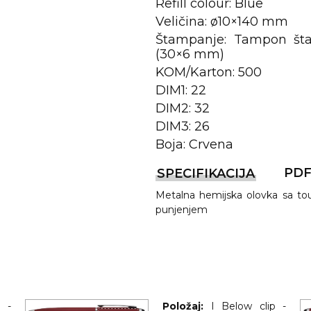
Refill colour: Blue
Veličina: ø10×140 mm
Štampanje: Tampon šta
(30×6 mm)
KOM/Karton: 500
DIM1: 22
DIM2: 32
DIM3: 26
Boja: Crvena
REMA
PD
SPECIFIKACIJA
Metalna hemijska olovka sa t
punjenjem
I
p -
Položaj:
I Below clip -