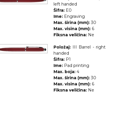
left handed
Šifra:
E0
Ime:
Engraving
Max. širina (mm):
30
Max. visina (mm):
6
Fiksna veličina:
Ne
Položaj:
III Barrel - right
handed
Šifra:
P1
Ime:
Pad printing
Max. boja:
4
Max. širina (mm):
30
Max. visina (mm):
6
Fiksna veličina:
Ne