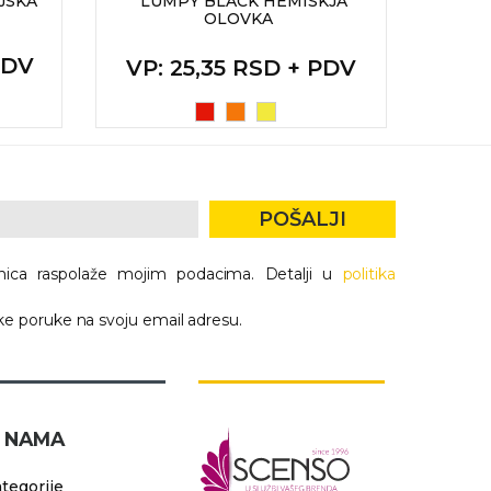
JSKA
LUMPY BLACK HEMISKJA
BL
OLOVKA
GRA
PDV
VP
: 25,35 RSD + PDV
VP
POŠALJI
nica raspolaže mojim podacima. Detalji u
politika
e poruke na svoju email adresu.
 NAMA
tegorije