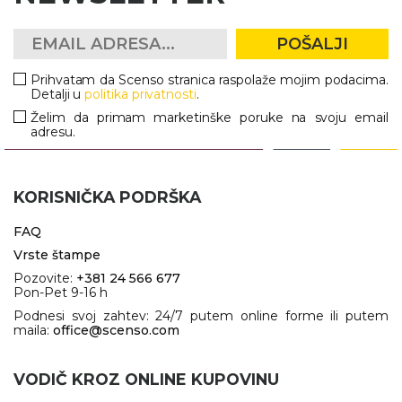
POŠALJI
Prihvatam da Scenso stranica raspolaže mojim podacima.
Detalji u
politika privatnosti
.
Želim da primam marketinške poruke na svoju email
adresu.
KORISNIČKA PODRŠKA
FAQ
Vrste štampe
Pozovite:
+381 24 566 677
Pon-Pet 9-16 h
Podnesi svoj zahtev: 24/7 putem online forme ili putem
maila:
office@scenso.com
VODIČ KROZ ONLINE KUPOVINU