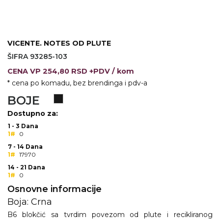
KOŠULJE
KAPE
UNIFORME
VICENTE. NOTES OD PLUTE
ŠIFRA 93285-103
STRETCH TOPS
CENA
VP
254,80 RSD +PDV
/ kom
SUBLIMACIJA
* cena po komadu, bez brendinga i pdv-a
BOJE
CRICKET UPALJAČI
Dostupno za:
ŠIBICA
1 - 3 Dana
1#
0
JAKNE I PRSLUCI
7 - 14 Dana
1#
17970
HYGIENIC KOLEKCIJA
14 - 21 Dana
1#
0
OKOVRATNE ID TRAKICE
Osnovne informacije
PRIBOR ZA PISANJE
Boja: Crna
B6 blokčić sa tvrdim povezom od plute i recikliranog