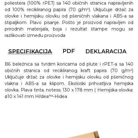
NARUKVICE ZA ŽURKE I
poliestera (100% rPET) sa 140 običnih stranica napravljenih
DOGAĐAJE
od 100% recikliranog papira (70 g/m²). Uključuje držač za
olovke i hemijsku olovku od pšeničnih vlakana i ABS-a sa
ID PLOČICA
štipaljkom. Plavo pisanje. Pošto je proizvod napravljen od
prirodnih materijala, boja i rezultat štampe mogu se
TERMOSI
razlikovati između proizvoda
BOCE
PDF
SPECIFIKACIJA
DEKLARACIJA
TEHNOLOGIJA
B6 beležnica sa tvrdim koricama od plute i rPET-a sa 140
KANCELARIJA
običnih stranica od recikliranog kraft papira (70 g/m²)
Uključuje držač za olovke i hemijsku olovku od pšeničnog
KUĆNI SETOVI
vlakna i ABS-a sa klipom. Ekološki prihvatljiva hemijska
olovka. Plava tinta. notess: 130 x 178 mm | Hemijska olovka:
OLOVKE
ø10 x 141 mm Hi!dea™-Hidea
PRIVESCI & ALATI
TORBE & PUTOVANJE
TEKSTIL