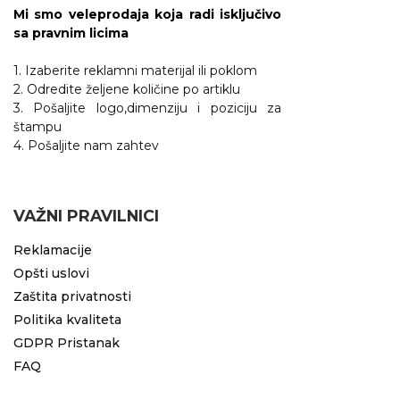
Mi smo veleprodaja koja radi isključivo
sa pravnim licima
1. Izaberite reklamni materijal ili poklom
2. Odredite željene količine po artiklu
3. Pošaljite logo,dimenziju i poziciju za
štampu
4. Pošaljite nam zahtev
VAŽNI PRAVILNICI
Reklamacije
Opšti uslovi
Zaštita privatnosti
Politika kvaliteta
GDPR Pristanak
FAQ