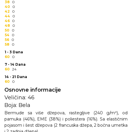
38
0
RADNA OPREMA
40
0
42
0
44
0
46
0
48
0
50
0
54
0
56
0
58
0
1 - 3 Dana
60
0
7 - 14 Dana
60
24
14 - 21 Dana
60
0
Osnovne informacije
Veličina: 46
Boja: Bela
Bermude sa više džepova, rastegljive (240 g/m²), od
pamuka (46%), EME (38%) i poliestera (16%). Sa elastičnim
pojasom i šest džepova (2 francuska džepa, 2 bočna umetka
i 2 zadnja džepa)