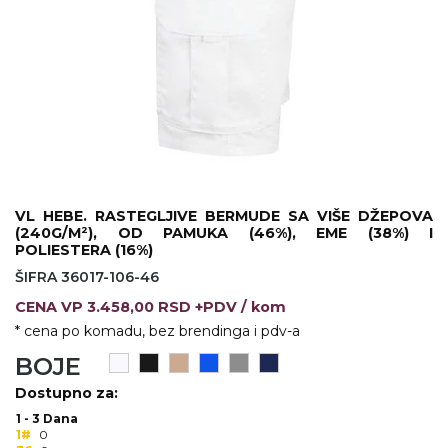
KOŠULJE
KAPE
UNIFORME
STRETCH TOPS
SUBLIMACIJA
CRICKET UPALJAČI
VL HEBE. RASTEGLJIVE BERMUDE SA VIŠE DŽEPOVA
(240G/M²), OD PAMUKA (46%), EME (38%) I
ŠIBICA
POLIESTERA (16%)
ŠIFRA 36017-106-46
JAKNE I PRSLUCI
CENA
VP
3.458,00 RSD +PDV
/ kom
HYGIENIC KOLEKCIJA
* cena po komadu, bez brendinga i pdv-a
BOJE
OKOVRATNE ID TRAKICE
Dostupno za:
PRIBOR ZA PISANJE
1 - 3 Dana
1#
0