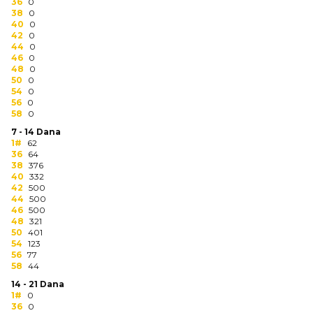
NARUKVICE ZA ŽURKE I
36
0
38
DOGAĐAJE
0
40
0
42
0
ID PLOČICA
44
0
46
0
48
0
TERMOSI
50
0
54
0
BOCE
56
0
58
0
TEHNOLOGIJA
7 - 14 Dana
1#
62
36
64
KANCELARIJA
38
376
40
332
KUĆNI SETOVI
42
500
44
500
46
500
OLOVKE
48
321
50
401
PRIVESCI & ALATI
54
123
56
77
58
44
TORBE & PUTOVANJE
14 - 21 Dana
1#
0
TEKSTIL
36
0