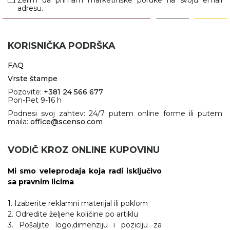
Želim da primam marketinške poruke na svoju email
adresu.
KORISNIČKA PODRŠKA
FAQ
Vrste štampe
Pozovite:
+381 24 566 677
Pon-Pet 9-16 h
Podnesi svoj zahtev: 24/7 putem online forme ili putem
maila:
office@scenso.com
VODIČ KROZ ONLINE KUPOVINU
Mi smo veleprodaja koja radi isključivo
sa pravnim licima
1. Izaberite reklamni materijal ili poklom
2. Odredite željene količine po artiklu
3. Pošaljite logo,dimenziju i poziciju za