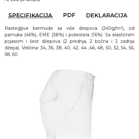
PDF
SPECIFIKACIJA
DEKLARACIJA
Rastegljive bermude sa više džepova (240g/m²), od
pamuka (46%), EME (38%) i poliestera (16%). Sa elastičnim
pojasom i šest džepova (2 prednja, 2 bočna i 2 zadnja
džepa). Veličina: 34, 36, 38, 40, 42, 44 ,46, 48, 50, 52, 54, 56,
58, 60