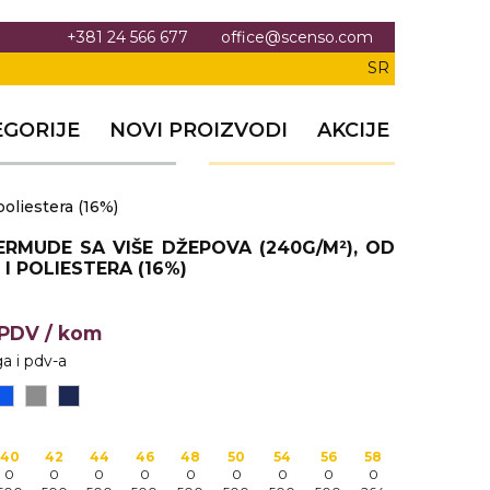
+381 24 566 677
office@scenso.com
SR
EGORIJE
NOVI PROIZVODI
AKCIJE
oliestera (16%)
ERMUDE SA VIŠE DŽEPOVA (240G/M²), OD
 I POLIESTERA (16%)
+PDV
/ kom
a i pdv-a
40
42
44
46
48
50
54
56
58
0
0
0
0
0
0
0
0
0