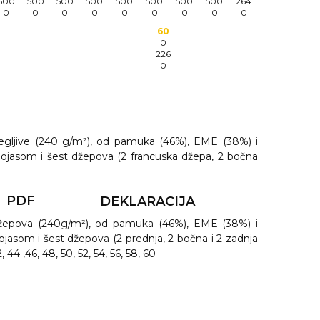
500
500
500
500
500
500
500
500
264
0
0
0
0
0
0
0
0
0
60
0
226
0
egljive (240 g/m²), od pamuka (46%), EME (38%) i
 pojasom i šest džepova (2 francuska džepa, 2 bočna
PDF
DEKLARACIJA
džepova (240g/m²), od pamuka (46%), EME (38%) i
pojasom i šest džepova (2 prednja, 2 bočna i 2 zadnja
, 44 ,46, 48, 50, 52, 54, 56, 58, 60