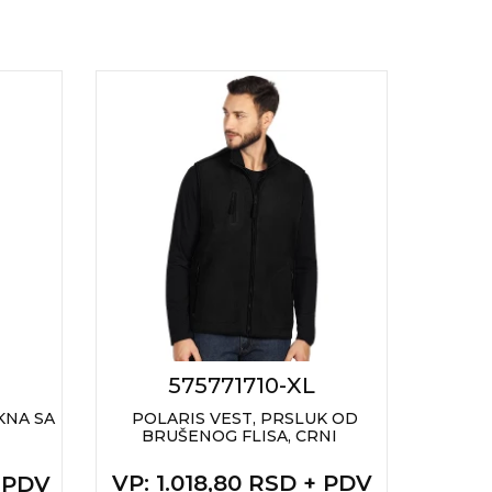
575771710-XL
A
KNA SA
POLARIS VEST, PRSLUK OD
T
BRUŠENOG FLISA, CRNI
VP
: 1.018,80 RSD + PDV
VP
:
+ PDV