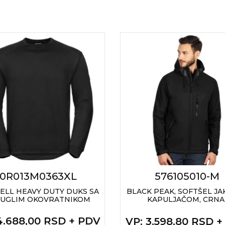
0R013M0363XL
576105010-M
ELL HEAVY DUTY DUKS SA
BLACK PEAK, SOFTŠEL JA
UGLIM OKOVRATNIKOM
KAPULJAČOM, CRNA
 4.688,00 RSD + PDV
VP
: 3.598,80 RSD 