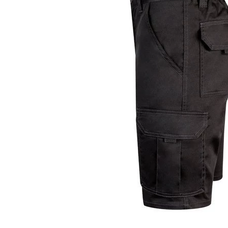
KOŠULJE
KAPE
UNIFORME
STRETCH TOPS
SUBLIMACIJA
CRICKET UPALJAČI
ŠIBICA
JAKNE I PRSLUCI
HYGIENIC KOLEKCIJA
OKOVRATNE ID TRAKICE
PRIBOR ZA PISANJE