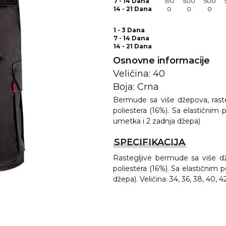
7 - 14 Dana
190
500
500
14 - 21 Dana
0
0
0
1 - 3 Dana
7 - 14 Dana
14 - 21 Dana
Osnovne informacije
Veličina: 40
Boja: Crna
Bermude sa više džepova, rast
poliestera (16%). Sa elastičnim
REMA
umetka i 2 zadnja džepa)
SPECIFIKACIJA
Rastegljive bermude sa više 
I
poliestera (16%). Sa elastičnim 
džepa). Veličina: 34, 36, 38, 40, 42