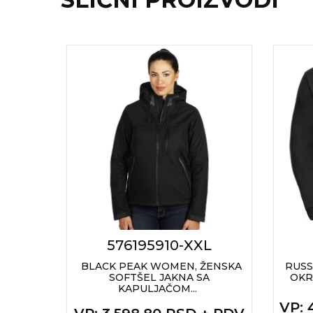
RADNA OPREMA
576195910-XXL
LONE OD
BLACK PEAK WOMEN, ŽENSKA
RUSS
AMU...
SOFTŠEL JAKNA SA
OKR
KAPULJAČOM...
+ PDV
VP
: