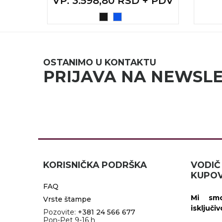
VP
: 3.598,80 RSD + PDV
JA
OSTANIMO U KONTAKTU
PRIJAVA NA NEWSL
KORISNIČKA PODRŠKA
VOD
KUPOV
FAQ
Mi smo
Vrste štampe
isključi
Pozovite:
+381 24 566 677
Pon-Pet 9-16 h