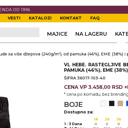
RENDA OD 1996
VESTI
KATALOZI
KONTAKT
FAQ
TI
VANJE
A
ERIJE
DE
OVKE
MAJICE
NA LAGERU
KAT
TI
VANJE
A
de sa više džepova (240g/m²), od pamuka (46%), EME (38%) i p
ČI
VKE
ĆA
VL HEBE. RASTEGLJIVE B
VANJE
A
PAMUKA (46%), EME (38%)
ŠIFRA 36017-103-40
I
E
KE
AM
ODEĆA
CENA
VP
3.458,00 RSD 
VANJE
A
* cena po komadu, bez brending
A OPREMA
I I PANOI
KA
 RADNA
BOJE
Dostupno za:
VANJE
1#
36
38
1 - 3 Dana
0
0
0