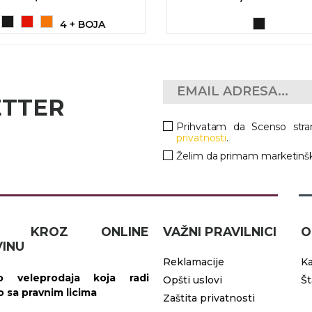
4 + BOJA
ETTER
Prihvatam da Scenso stra
privatnosti
.
Želim da primam marketinšk
IČ KROZ ONLINE
VAŽNI PRAVILNICI
O
INU
Reklamacije
Ka
 veleprodaja koja radi
Opšti uslovi
Š
vo sa pravnim licima
Zaštita privatnosti