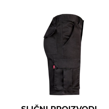
NARUKVICE ZA ŽURKE I
DOGAĐAJE
ID PLOČICA
TERMOSI
BOCE
TEHNOLOGIJA
KANCELARIJA
KUĆNI SETOVI
OLOVKE
PRIVESCI & ALATI
TORBE & PUTOVANJE
TEKSTIL
SLIČNI PROIZVODI