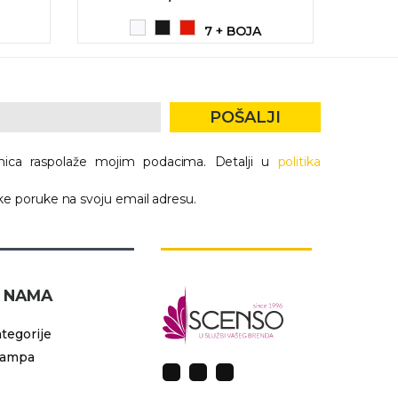
7 + BOJA
POŠALJI
nica raspolaže mojim podacima. Detalji u
politika
e poruke na svoju email adresu.
 NAMA
tegorije
tampa