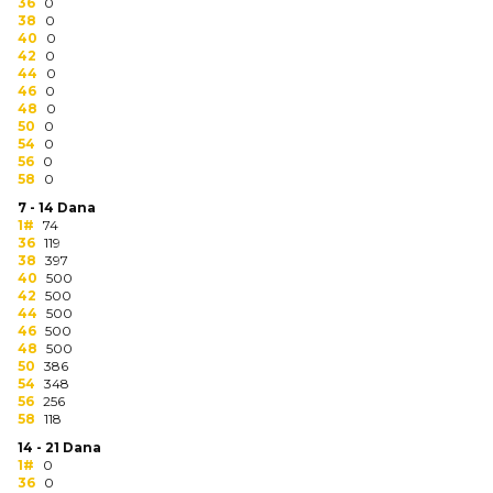
NARUKVICE ZA ŽURKE I
36
0
38
DOGAĐAJE
0
40
0
42
0
ID PLOČICA
44
0
46
0
48
0
TERMOSI
50
0
54
0
BOCE
56
0
58
0
TEHNOLOGIJA
7 - 14 Dana
1#
74
36
119
KANCELARIJA
38
397
40
500
KUĆNI SETOVI
42
500
44
500
46
500
OLOVKE
48
500
50
386
PRIVESCI & ALATI
54
348
56
256
58
118
TORBE & PUTOVANJE
14 - 21 Dana
1#
0
TEKSTIL
36
0