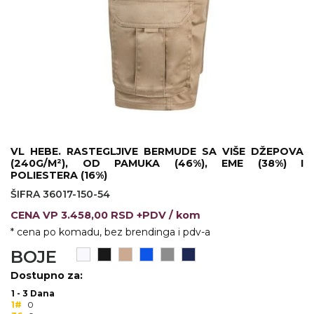
KOŠULJE
KAPE
UNIFORME
STRETCH TOPS
SUBLIMACIJA
CRICKET UPALJAČI
VL HEBE. RASTEGLJIVE BERMUDE SA VIŠE DŽEPOVA
(240G/M²), OD PAMUKA (46%), EME (38%) I
ŠIBICA
POLIESTERA (16%)
ŠIFRA 36017-150-54
JAKNE I PRSLUCI
CENA
VP
3.458,00 RSD +PDV
/ kom
HYGIENIC KOLEKCIJA
* cena po komadu, bez brendinga i pdv-a
BOJE
OKOVRATNE ID TRAKICE
Dostupno za:
PRIBOR ZA PISANJE
1 - 3 Dana
1#
0