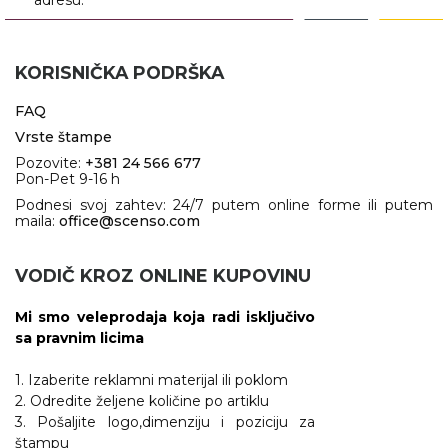
adresu.
KORISNIČKA PODRŠKA
FAQ
Vrste štampe
Pozovite:
+381 24 566 677
Pon-Pet 9-16 h
Podnesi svoj zahtev: 24/7 putem online forme ili putem
maila:
office@scenso.com
VODIČ KROZ ONLINE KUPOVINU
Mi smo veleprodaja koja radi isključivo
sa pravnim licima
1. Izaberite reklamni materijal ili poklom
2. Odredite željene količine po artiklu
3. Pošaljite logo,dimenziju i poziciju za
štampu