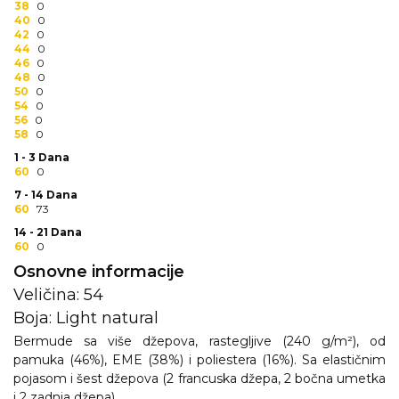
38
0
RADNA OPREMA
40
0
42
0
44
0
46
0
48
0
50
0
54
0
56
0
58
0
1 - 3 Dana
60
0
7 - 14 Dana
60
73
14 - 21 Dana
60
0
Osnovne informacije
Veličina: 54
Boja: Light natural
Bermude sa više džepova, rastegljive (240 g/m²), od
pamuka (46%), EME (38%) i poliestera (16%). Sa elastičnim
pojasom i šest džepova (2 francuska džepa, 2 bočna umetka
i 2 zadnja džepa)