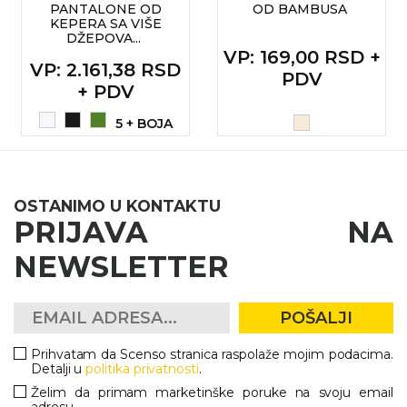
PANTALONE OD
OD BAMBUSA
KEPERA SA VIŠE
DŽEPOVA...
VP
: 169,00 RSD +
VP
: 2.161,38 RSD
PDV
+ PDV
5 + BOJA
OSTANIMO U KONTAKTU
PRIJAVA NA
NEWSLETTER
POŠALJI
Prihvatam da Scenso stranica raspolaže mojim podacima.
Detalji u
politika privatnosti
.
Želim da primam marketinške poruke na svoju email