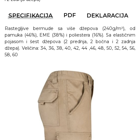
PDF
SPECIFIKACIJA
DEKLARACIJA
Rastegljive bermude sa više džepova (240g/m²), od
pamuka (46%), EME (38%) i poliestera (16%). Sa elastičnim
pojasom i šest džepova (2 prednja, 2 bočna i 2 zadnja
džepa). Veličina: 34, 36, 38, 40, 42, 44 ,46, 48, 50, 52, 54, 56,
58, 60