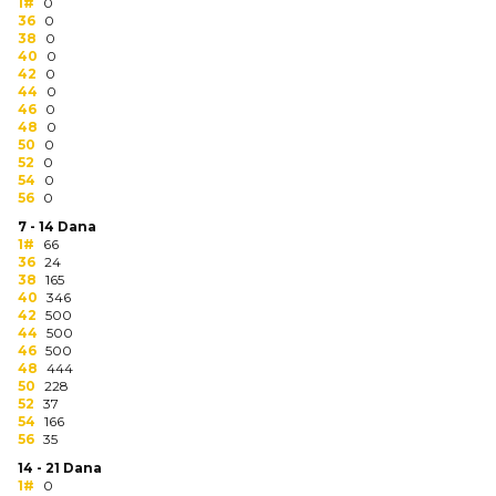
NARUKVICE ZA ŽURKE I
1#
0
36
DOGAĐAJE
0
38
0
40
0
ID PLOČICA
42
0
44
0
46
0
TERMOSI
48
0
50
0
BOCE
52
0
54
0
56
0
TEHNOLOGIJA
7 - 14 Dana
1#
66
KANCELARIJA
36
24
38
165
KUĆNI SETOVI
40
346
42
500
44
500
OLOVKE
46
500
48
444
PRIVESCI & ALATI
50
228
52
37
54
166
TORBE & PUTOVANJE
56
35
14 - 21 Dana
TEKSTIL
1#
0