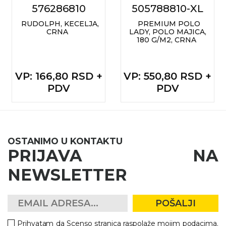
576286810
505788810-XL
RUDOLPH, KECELJA,
PREMIUM POLO
CRNA
LADY, POLO MAJICA,
180 G/M2, CRNA
VP
: 166,80 RSD +
VP
: 550,80 RSD +
PDV
PDV
OSTANIMO U KONTAKTU
PRIJAVA NA
NEWSLETTER
POŠALJI
Prihvatam da Scenso stranica raspolaže mojim podacima.