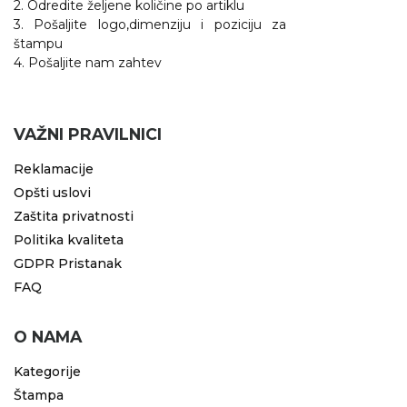
2. Odredite željene količine po artiklu
3. Pošaljite logo,dimenziju i poziciju za
štampu
4. Pošaljite nam zahtev
VAŽNI PRAVILNICI
Reklamacije
Opšti uslovi
Zaštita privatnosti
Politika kvaliteta
GDPR Pristanak
FAQ
O NAMA
Kategorije
Štampa