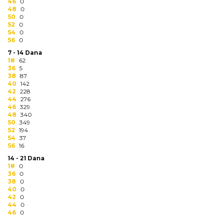
NARUKVICE ZA ŽURKE I
46
0
48
DOGAĐAJE
0
50
0
52
0
ID PLOČICA
54
0
56
0
TERMOSI
7 - 14 Dana
1#
62
36
5
BOCE
38
87
40
142
TEHNOLOGIJA
42
228
44
276
46
329
KANCELARIJA
48
340
50
349
KUĆNI SETOVI
52
194
54
37
56
16
OLOVKE
14 - 21 Dana
1#
0
PRIVESCI & ALATI
36
0
38
0
TORBE & PUTOVANJE
40
0
42
0
44
0
TEKSTIL
46
0