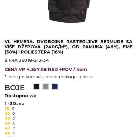
KOŠULJE
KAPE
UNIFORME
STRETCH TOPS
VL HEMERA. DVOBOJNE RASTEGLJIVE BERMUDE SA
VIŠE DŽEPOVA (240G/M²), OD PAMUKA (46%), EME
SUBLIMACIJA
(38%) I POLIESTERA (16%)
ŠIFRA 36018-213-34
CRICKET UPALJAČI
CENA
VP
4.357,08 RSD +PDV
/ kom
ŠIBICA
* cena po komadu, bez brendinga i pdv-a
BOJE
JAKNE I PRSLUCI
Dostupno za:
HYGIENIC KOLEKCIJA
1 - 3 Dana
1#
0
OKOVRATNE ID TRAKICE
36
0
38
0
40
0
PRIBOR ZA PISANJE
42
0
44
0