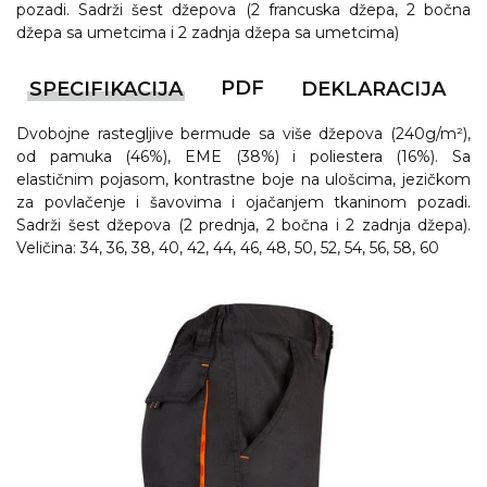
pozadi. Sadrži šest džepova (2 francuska džepa, 2 bočna
džepa sa umetcima i 2 zadnja džepa sa umetcima)
PDF
SPECIFIKACIJA
DEKLARACIJA
Dvobojne rastegljive bermude sa više džepova (240g/m²),
od pamuka (46%), EME (38%) i poliestera (16%). Sa
elastičnim pojasom, kontrastne boje na ulošcima, jezičkom
za povlačenje i šavovima i ojačanjem tkaninom pozadi.
Sadrži šest džepova (2 prednja, 2 bočna i 2 zadnja džepa).
Veličina: 34, 36, 38, 40, 42, 44, 46, 48, 50, 52, 54, 56, 58, 60