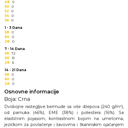
48
0
RADNA OPREMA
50
0
52
0
54
0
56
0
1 - 3 Dana
58
0
60
0
2#
0
7 - 14 Dana
58
72
60
15
2#
6
14 - 21 Dana
58
0
60
0
2#
0
Osnovne informacije
Boja: Crna
Dvobojne rastegljive bermude sa više džepova (240 g/m²),
od pamuka (46%), EME (38%) i poliestera (16%). Sa
elastičnim pojasom, kontrastnom bojom na umetcima,
jezičkom za povlačenje i šavovima i tkaninskim ojačanjem