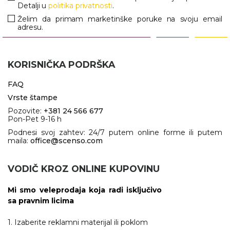
Detalji u
politika privatnosti
.
Želim da primam marketinške poruke na svoju email
adresu.
KORISNIČKA PODRŠKA
FAQ
Vrste štampe
Pozovite:
+381 24 566 677
Pon-Pet 9-16 h
Podnesi svoj zahtev: 24/7 putem online forme ili putem
maila:
office@scenso.com
VODIČ KROZ ONLINE KUPOVINU
Mi smo veleprodaja koja radi isključivo
sa pravnim licima
1. Izaberite reklamni materijal ili poklom