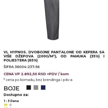
KOŠULJE
KAPE
UNIFORME
STRETCH TOPS
SUBLIMACIJA
CRICKET UPALJAČI
VL HYPNOS. DVOBOJNE PANTALONE OD KEPERA SA
VIŠE DŽEPOVA (200G/M²), OD PAMUKA (35%) I
ŠIBICA
POLIESTERA (65%)
ŠIFRA 36004-237-56
JAKNE I PRSLUCI
CENA
VP
2.892,50 RSD +PDV
/ kom
HYGIENIC KOLEKCIJA
* cena po komadu, bez brendinga i pdv-a
BOJE
OKOVRATNE ID TRAKICE
Dostupno za:
PRIBOR ZA PISANJE
1 - 3 Dana
1#
0