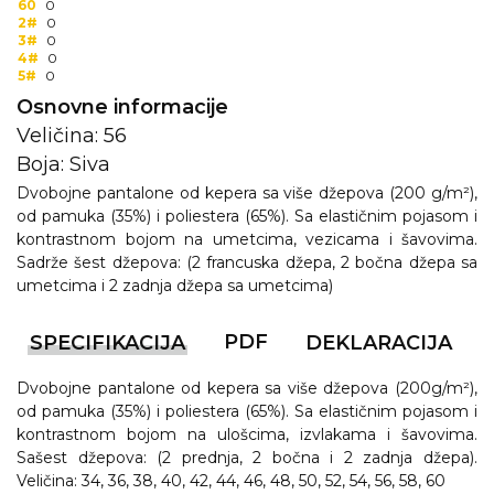
60
0
2#
0
3#
0
4#
0
5#
0
Osnovne informacije
Veličina: 56
Boja: Siva
Dvobojne pantalone od kepera sa više džepova (200 g/m²),
od pamuka (35%) i poliestera (65%). Sa elastičnim pojasom i
kontrastnom bojom na umetcima, vezicama i šavovima.
Sadrže šest džepova: (2 francuska džepa, 2 bočna džepa sa
umetcima i 2 zadnja džepa sa umetcima)
PDF
SPECIFIKACIJA
DEKLARACIJA
Dvobojne pantalone od kepera sa više džepova (200g/m²),
od pamuka (35%) i poliestera (65%). Sa elastičnim pojasom i
kontrastnom bojom na ulošcima, izvlakama i šavovima.
Sašest džepova: (2 prednja, 2 bočna i 2 zadnja džepa).
Veličina: 34, 36, 38, 40, 42, 44, 46, 48, 50, 52, 54, 56, 58, 60