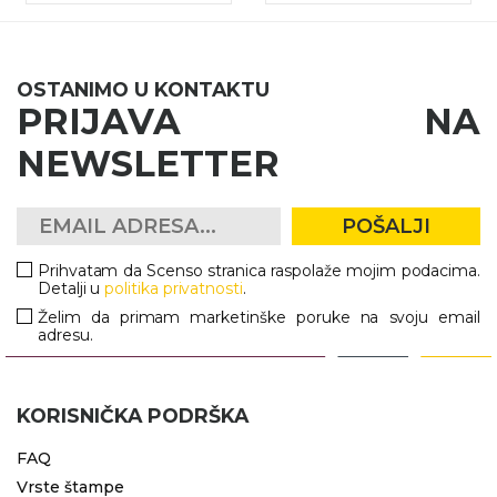
OSTANIMO U KONTAKTU
PRIJAVA NA
NEWSLETTER
POŠALJI
Prihvatam da Scenso stranica raspolaže mojim podacima.
Detalji u
politika privatnosti
.
Želim da primam marketinške poruke na svoju email
adresu.
KORISNIČKA PODRŠKA
FAQ
Vrste štampe