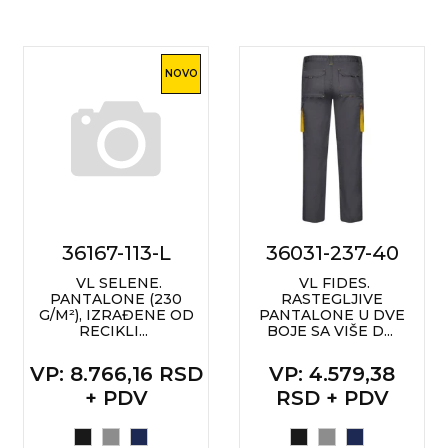
NOVO
36167-113-L
36031-237-40
VL SELENE.
VL FIDES.
PANTALONE (230
RASTEGLJIVE
G/M²), IZRAĐENE OD
PANTALONE U DVE
RECIKLI...
BOJE SA VIŠE D...
VP
: 8.766,16 RSD
VP
: 4.579,38
+ PDV
RSD + PDV