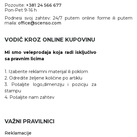
Pozovite:
+381 24 566 677
Pon-Pet 9-16 h
Podnesi svoj zahtev: 24/7 putem online forme ili putem
maila:
office@scenso.com
VODIČ KROZ ONLINE KUPOVINU
Mi smo veleprodaja koja radi isključivo
sa pravnim licima
1. Izaberite reklamni materijal ili poklom
2. Odredite željene količine po artiklu
3. Pošaljite logo,dimenziju i poziciju za
štampu
4. Pošaljite nam zahtev
VAŽNI PRAVILNICI
Reklamacije