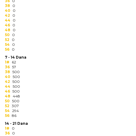
NARUKVICE ZA ŽURKE I
36
0
38
DOGAĐAJE
0
40
0
42
0
ID PLOČICA
44
0
46
0
48
0
TERMOSI
50
0
52
0
BOCE
54
0
56
0
TEHNOLOGIJA
7 - 14 Dana
1#
62
36
57
KANCELARIJA
38
500
40
500
KUĆNI SETOVI
42
500
44
500
46
500
OLOVKE
48
448
50
500
PRIVESCI & ALATI
52
307
54
294
56
86
TORBE & PUTOVANJE
14 - 21 Dana
1#
0
TEKSTIL
36
0