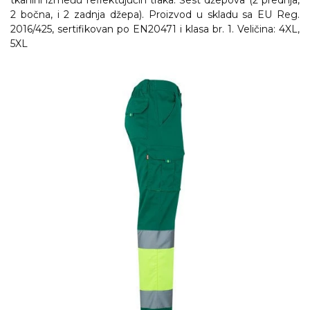
tkanini između reflektujućih traka. Šest džepova (2 prednja,
2 bočna, i 2 zadnja džepa). Proizvod u skladu sa EU Reg.
RADNA OPREMA
2016/425, sertifikovan po EN20471 i klasa br. 1. Veličina: 4XL,
5XL