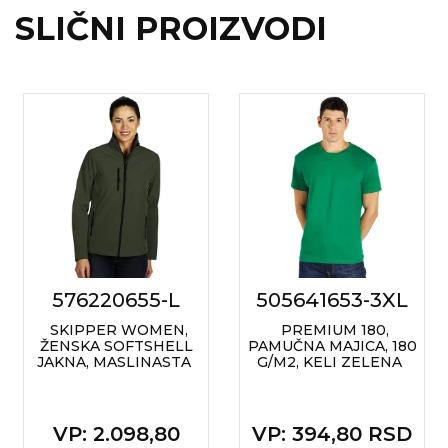
SLIČNI PROIZVODI
576220655-L
505641653-3XL
SKIPPER WOMEN,
PREMIUM 180,
ŽENSKA SOFTSHELL
PAMUČNA MAJICA, 180
JAKNA, MASLINASTA
G/M2, KELI ZELENA
VP
: 2.098,80
VP
: 394,80 RSD