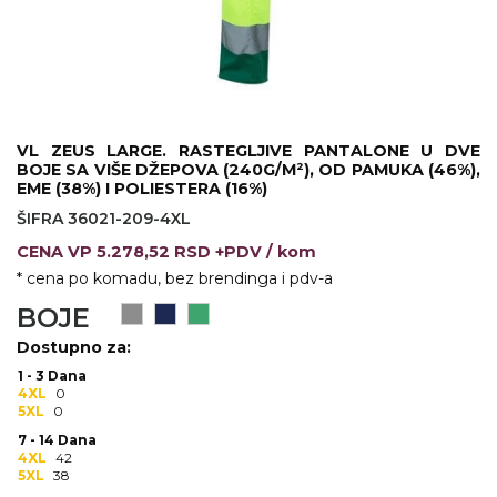
KOŠULJE
KAPE
UNIFORME
STRETCH TOPS
VL ZEUS LARGE. RASTEGLJIVE PANTALONE U DVE
BOJE SA VIŠE DŽEPOVA (240G/M²), OD PAMUKA (46%),
SUBLIMACIJA
EME (38%) I POLIESTERA (16%)
ŠIFRA 36021-209-4XL
CRICKET UPALJAČI
CENA
VP
5.278,52 RSD +PDV
/ kom
ŠIBICA
* cena po komadu, bez brendinga i pdv-a
BOJE
JAKNE I PRSLUCI
Dostupno za:
HYGIENIC KOLEKCIJA
1 - 3 Dana
4XL
0
OKOVRATNE ID TRAKICE
5XL
0
7 - 14 Dana
PRIBOR ZA PISANJE
4XL
42
5XL
38