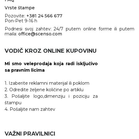
Vrste štampe
Pozovite:
+381 24 566 677
Pon-Pet 9-16 h
Podnesi svoj zahtev: 24/7 putem online forme ili putem
maila:
office@scenso.com
VODIČ KROZ ONLINE KUPOVINU
Mi smo veleprodaja koja radi isključivo
sa pravnim licima
1. Izaberite reklamni materijal ili poklom
2. Odredite željene količine po artiklu
3. Pošaljite logo,dimenziju i poziciju za
štampu
4. Pošaljite nam zahtev
VAŽNI PRAVILNICI