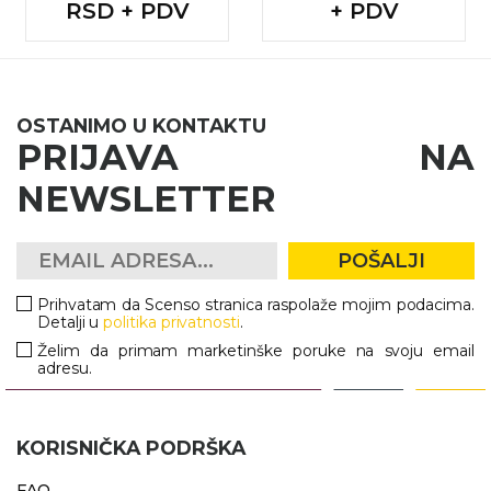
RSD + PDV
+ PDV
OSTANIMO U KONTAKTU
PRIJAVA NA
NEWSLETTER
POŠALJI
Prihvatam da Scenso stranica raspolaže mojim podacima.
Detalji u
politika privatnosti
.
Želim da primam marketinške poruke na svoju email
adresu.
KORISNIČKA PODRŠKA
FAQ