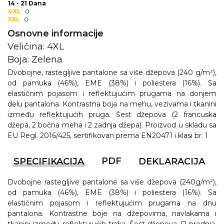
NARUKVICE ZA ŽURKE I
14 - 21 Dana
DOGAĐAJE
4XL
0
5XL
0
ID PLOČICA
Osnovne informacije
Veličina: 4XL
TERMOSI
Boja: Zelena
BOCE
Dvobojne, rastegljive pantalone sa više džepova (240 g/m²),
od pamuka (46%), EME (38%) i poliestera (16%). Sa
TEHNOLOGIJA
elastičnim pojasom i reflektujućim prugama na donjem
delu pantalona. Kontrastna boja na mehu, vezivama i tkanini
KANCELARIJA
između reflektujućih pruga. Šest džepova (2 francuska
džepa, 2 bočna meha i 2 zadnja džepa). Proizvod u skladu sa
KUĆNI SETOVI
EU Regl. 2016/425, sertifikovan prema EN20471 i klasi br. 1
OLOVKE
PDF
SPECIFIKACIJA
DEKLARACIJA
PRIVESCI & ALATI
Dvobojne rastegljive pantalone sa više džepova (240g/m²),
od pamuka (46%), EME (38%) i poliestera (16%). Sa
TORBE & PUTOVANJE
elastičnim pojasom i reflektujućim prugama na dnu
pantalona. Kontrastne boje na džepovima, navlakama i
TEKSTIL