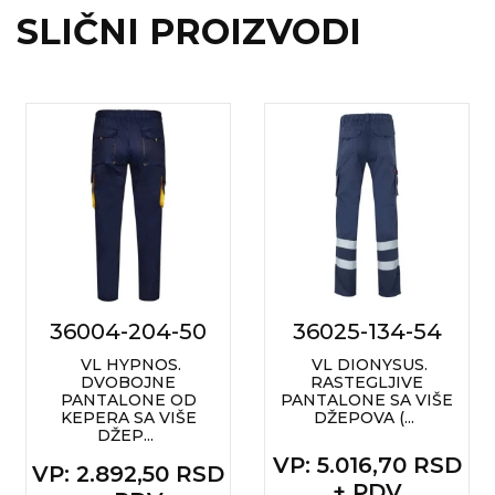
SLIČNI PROIZVODI
36004-204-50
36025-134-54
VL HYPNOS.
VL DIONYSUS.
DVOBOJNE
RASTEGLJIVE
PANTALONE OD
PANTALONE SA VIŠE
KEPERA SA VIŠE
DŽEPOVA (...
DŽEP...
VP
: 5.016,70 RSD
VP
: 2.892,50 RSD
+ PDV