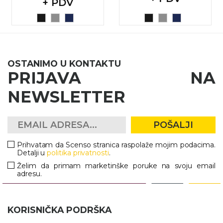
+ PDV
OSTANIMO U KONTAKTU
PRIJAVA NA
NEWSLETTER
POŠALJI
Prihvatam da Scenso stranica raspolaže mojim podacima.
Detalji u
politika privatnosti
.
Želim da primam marketinške poruke na svoju email
adresu.
KORISNIČKA PODRŠKA