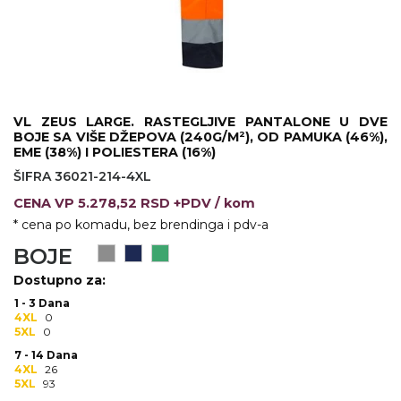
KOŠULJE
KAPE
UNIFORME
STRETCH TOPS
VL ZEUS LARGE. RASTEGLJIVE PANTALONE U DVE
BOJE SA VIŠE DŽEPOVA (240G/M²), OD PAMUKA (46%),
SUBLIMACIJA
EME (38%) I POLIESTERA (16%)
ŠIFRA 36021-214-4XL
CRICKET UPALJAČI
CENA
VP
5.278,52 RSD +PDV
/ kom
ŠIBICA
* cena po komadu, bez brendinga i pdv-a
BOJE
JAKNE I PRSLUCI
Dostupno za:
HYGIENIC KOLEKCIJA
1 - 3 Dana
4XL
0
OKOVRATNE ID TRAKICE
5XL
0
7 - 14 Dana
PRIBOR ZA PISANJE
4XL
26
5XL
93