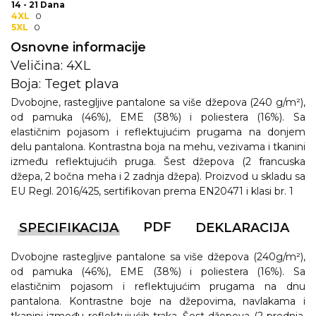
NARUKVICE ZA ŽURKE I
14 - 21 Dana
DOGAĐAJE
4XL
0
5XL
0
ID PLOČICA
Osnovne informacije
Veličina: 4XL
TERMOSI
Boja: Teget plava
BOCE
Dvobojne, rastegljive pantalone sa više džepova (240 g/m²),
od pamuka (46%), EME (38%) i poliestera (16%). Sa
TEHNOLOGIJA
elastičnim pojasom i reflektujućim prugama na donjem
delu pantalona. Kontrastna boja na mehu, vezivama i tkanini
KANCELARIJA
između reflektujućih pruga. Šest džepova (2 francuska
džepa, 2 bočna meha i 2 zadnja džepa). Proizvod u skladu sa
KUĆNI SETOVI
EU Regl. 2016/425, sertifikovan prema EN20471 i klasi br. 1
OLOVKE
PDF
SPECIFIKACIJA
DEKLARACIJA
PRIVESCI & ALATI
Dvobojne rastegljive pantalone sa više džepova (240g/m²),
od pamuka (46%), EME (38%) i poliestera (16%). Sa
TORBE & PUTOVANJE
elastičnim pojasom i reflektujućim prugama na dnu
pantalona. Kontrastne boje na džepovima, navlakama i
TEKSTIL