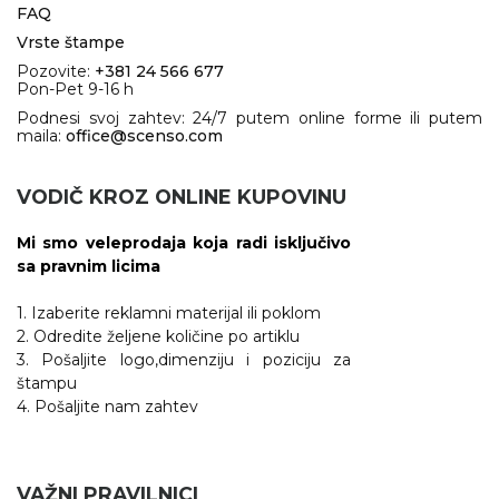
FAQ
Vrste štampe
Pozovite:
+381 24 566 677
Pon-Pet 9-16 h
Podnesi svoj zahtev: 24/7 putem online forme ili putem
maila:
office@scenso.com
VODIČ KROZ ONLINE KUPOVINU
Mi smo veleprodaja koja radi isključivo
sa pravnim licima
1. Izaberite reklamni materijal ili poklom
2. Odredite željene količine po artiklu
3. Pošaljite logo,dimenziju i poziciju za
štampu
4. Pošaljite nam zahtev
VAŽNI PRAVILNICI