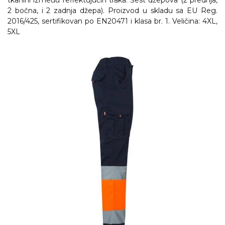
tkanini između reflektujućih traka. Šest džepova (2 prednja,
2 bočna, i 2 zadnja džepa). Proizvod u skladu sa EU Reg.
RADNA OPREMA
2016/425, sertifikovan po EN20471 i klasa br. 1. Veličina: 4XL,
5XL