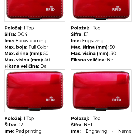
RADNA OPREMA
Položaj:
I Top
Položaj:
I Top
Šifra:
DO4
Šifra:
E1
Ime:
Epoxy doming
Ime:
Engraving
Max. boja:
Full Color
Max. širina (mm):
50
Max. širina (mm):
50
Max. visina (mm):
30
Max. visina (mm):
40
Fiksna veličina:
Ne
Fiksna veličina:
Da
Položaj:
I Top
Položaj:
I Top
Šifra:
P2
Šifra:
NE1
Ime:
Pad printing
Ime:
Engraving - Name