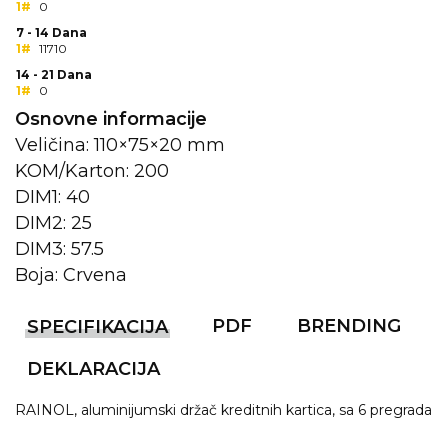
1#
0
7 - 14 Dana
KOŠULJE
KAPE
1#
11710
14 - 21 Dana
UNIFORME
1#
0
Osnovne informacije
STRETCH TOPS
Veličina: 110×75×20 mm
SUBLIMACIJA
KOM/Karton: 200
DIM1: 40
CRICKET UPALJAČI
DIM2: 25
ŠIBICA
DIM3: 57.5
Boja: Crvena
JAKNE I PRSLUCI
HYGIENIC KOLEKCIJA
PDF
BRENDING
SPECIFIKACIJA
OKOVRATNE ID TRAKICE
DEKLARACIJA
PRIBOR ZA PISANJE
RAINOL, aluminijumski držač kreditnih kartica, sa 6 pregrada