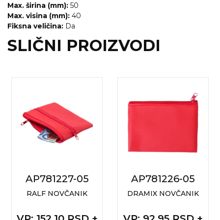
Max. širina (mm):
50
Max. visina (mm):
40
Fiksna veličina:
Da
SLIČNI PROIZVODI
AP781227-05
AP781226-05
RALF NOVČANIK
DRAMIX NOVČANIK
VP
: 152,10 RSD +
VP
: 92,95 RSD +