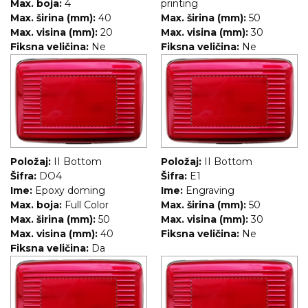
Max. boja:
4
printing
Max. širina (mm):
40
Max. širina (mm):
50
Max. visina (mm):
20
Max. visina (mm):
30
Fiksna veličina:
Ne
Fiksna veličina:
Ne
Položaj:
II Bottom
Položaj:
II Bottom
Šifra:
DO4
Šifra:
E1
Ime:
Epoxy doming
Ime:
Engraving
Max. boja:
Full Color
Max. širina (mm):
50
Max. širina (mm):
50
Max. visina (mm):
30
Max. visina (mm):
40
Fiksna veličina:
Ne
Fiksna veličina:
Da