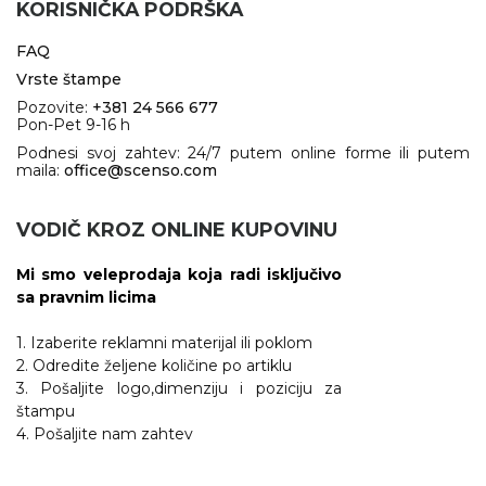
KORISNIČKA PODRŠKA
FAQ
Vrste štampe
Pozovite:
+381 24 566 677
Pon-Pet 9-16 h
Podnesi svoj zahtev: 24/7 putem online forme ili putem
maila:
office@scenso.com
VODIČ KROZ ONLINE KUPOVINU
Mi smo veleprodaja koja radi isključivo
sa pravnim licima
1. Izaberite reklamni materijal ili poklom
2. Odredite željene količine po artiklu
3. Pošaljite logo,dimenziju i poziciju za
štampu
4. Pošaljite nam zahtev