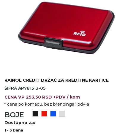
VINO I BAR
TEHNOLOGIJA
TEKSTIL
UPALJAČI
USB
KOŠULJE
SLOBODNO VREME
TEHNOLOGIJA
TEKSTIL
PRIVESCI
GADŽETI
PANTALONE
ALAT
TEKSTIL
ŠOLJE
KECELJE I OP
RAINOL CREDIT DRŽAČ ZA KREDITNE KARTICE
LAMPE
TEKSTIL
ŠIFRA AP781513-05
ZDRAVLJE I LEPOTA
MODNI DODAC
CENA
VP
253,50 RSD +PDV
/ kom
* cena po komadu, bez brendinga i pdv-a
DUKSEVI I KABANICE
TEKSTIL
BOJE
KAČKETI, KAPE I ŠEŠIRI
PEŠKIRI
Dostupno za:
1 - 3 Dana
POLO MAJICE
TEKSTIL