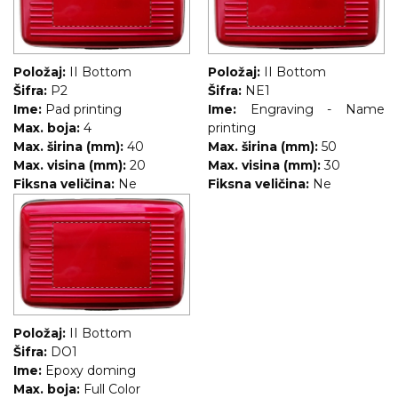
Položaj:
II Bottom
Položaj:
II Bottom
Šifra:
P2
Šifra:
NE1
Ime:
Pad printing
Ime:
Engraving - Name
Max. boja:
4
printing
Max. širina (mm):
40
Max. širina (mm):
50
Max. visina (mm):
20
Max. visina (mm):
30
Fiksna veličina:
Ne
Fiksna veličina:
Ne
Položaj:
II Bottom
Šifra:
DO1
Ime:
Epoxy doming
Max. boja:
Full Color