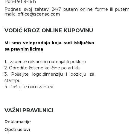
Pon-Pet 9-16 h
Podnesi svoj zahtev: 24/7 putem online forme ili putem
maila:
office@scenso.com
VODIČ KROZ ONLINE KUPOVINU
Mi smo veleprodaja koja radi isključivo
sa pravnim licima
1. Izaberite reklamni materijal ili poklom
2. Odredite željene količine po artiklu
3. Pošaljite logo,dimenziju i poziciju za
štampu
4. Pošaljite nam zahtev
VAŽNI PRAVILNICI
Reklamacije
Opšti uslovi