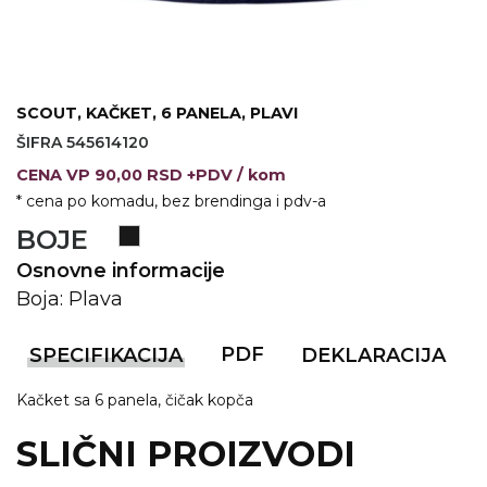
KOŠULJE
KAPE
UNIFORME
SCOUT, KAČKET, 6 PANELA, PLAVI
STRETCH TOPS
ŠIFRA 545614120
SUBLIMACIJA
CENA
VP
90,00 RSD +PDV
/ kom
* cena po komadu, bez brendinga i pdv-a
CRICKET UPALJAČI
BOJE
ŠIBICA
Osnovne informacije
Boja: Plava
JAKNE I PRSLUCI
HYGIENIC KOLEKCIJA
PDF
SPECIFIKACIJA
DEKLARACIJA
OKOVRATNE ID TRAKICE
Kačket sa 6 panela, čičak kopča
PRIBOR ZA PISANJE
SLIČNI PROIZVODI