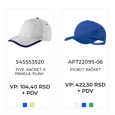
NARUKVICE ZA ŽURKE I
DOGAĐAJE
ID PLOČICA
TERMOSI
BOCE
TEHNOLOGIJA
KANCELARIJA
545553520
AP722095-06
KUĆNI SETOVI
FIVE, KAČKET, 5
PICKOT KAČKET
PANELA, PLAVI
OLOVKE
VP
: 422,50 RSD
VP
: 104,40 RSD
PRIVESCI & ALATI
+ PDV
+ PDV
TORBE & PUTOVANJE
TEKSTIL