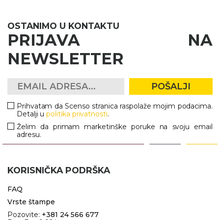
RADNA OPREMA
OSTANIMO U KONTAKTU
PRIJAVA NA
NEWSLETTER
POŠALJI
Prihvatam da Scenso stranica raspolaže mojim podacima.
Detalji u
politika privatnosti
.
Želim da primam marketinške poruke na svoju email
adresu.
KORISNIČKA PODRŠKA
FAQ
Vrste štampe
Pozovite:
+381 24 566 677