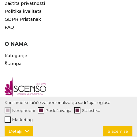
Zaštita privatnosti
Politika kvaliteta
GDPR Pristanak
FAQ
O NAMA
Kategorije
Štampa
Koristimo kolačiće za personalizaciju sadržaja i oglasa.
Neophodni
Podešavanja
Statistika
Marketing
Detalji
Slažem se
Copyright 1996 - 2026 Scenso | code by
ErdSoft