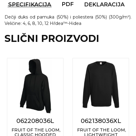
PDF
SPECIFIKACIJA
DEKLARACIJA
VINO I BAR
TEHNOLOGIJA
TEKSTIL
Dečiji duks od pamuka (50%) i poliestera (50%) (300g/m²).
UPALJAČI
USB
KOŠULJE
Veličine: 4, 6, 8, 10, 12 Hi!dea™-Hidea
SLIČNI PROIZVODI
SLOBODNO VREME
TEHNOLOGIJA
TEKSTIL
PRIVESCI
GADŽETI
PANTALONE
ALAT
TEKSTIL
ŠOLJE
KECELJE I OP
LAMPE
TEKSTIL
ZDRAVLJE I LEPOTA
MODNI DODAC
DUKSEVI I KABANICE
TEKSTIL
062208036L
062138036XL
KAČKETI, KAPE I ŠEŠIRI
PEŠKIRI
FRUIT OF THE LOOM,
FRUIT OF THE LOOM,
POLO MAJICE
CLASSIC HOODED
LIGHTWEIGHT
TEKSTIL