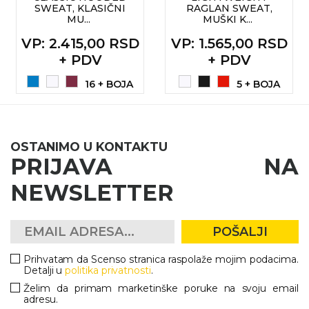
SWEAT, KLASIČNI
RAGLAN SWEAT,
MU...
MUŠKI K...
KOŠULJE
KAPE
VP
: 2.415,00 RSD
VP
: 1.565,00 RSD
UNIFORME
+ PDV
+ PDV
STRETCH TOPS
16 + BOJA
5 + BOJA
SUBLIMACIJA
CRICKET UPALJAČI
OSTANIMO U KONTAKTU
PRIJAVA NA
ŠIBICA
NEWSLETTER
JAKNE I PRSLUCI
HYGIENIC KOLEKCIJA
POŠALJI
OKOVRATNE ID TRAKICE
Prihvatam da Scenso stranica raspolaže mojim podacima.
Detalji u
politika privatnosti
.
PRIBOR ZA PISANJE
Želim da primam marketinške poruke na svoju email
adresu.