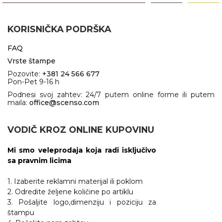
NARUKVICE ZA ŽURKE I
DOGAĐAJE
KORISNIČKA PODRŠKA
ID PLOČICA
FAQ
TERMOSI
Vrste štampe
BOCE
Pozovite:
+381 24 566 677
Pon-Pet 9-16 h
TEHNOLOGIJA
Podnesi svoj zahtev: 24/7 putem online forme ili putem
maila:
office@scenso.com
KANCELARIJA
VODIČ KROZ ONLINE KUPOVINU
KUĆNI SETOVI
Mi smo veleprodaja koja radi isključivo
OLOVKE
sa pravnim licima
PRIVESCI & ALATI
1. Izaberite reklamni materijal ili poklom
2. Odredite željene količine po artiklu
TORBE & PUTOVANJE
3. Pošaljite logo,dimenziju i poziciju za
štampu
TEKSTIL