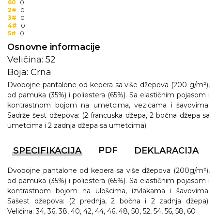
60
0
2#
0
3#
0
4#
0
5#
0
Osnovne informacije
Veličina: 52
Boja: Crna
Dvobojne pantalone od kepera sa više džepova (200 g/m²),
od pamuka (35%) i poliestera (65%). Sa elastičnim pojasom i
kontrastnom bojom na umetcima, vezicama i šavovima.
Sadrže šest džepova: (2 francuska džepa, 2 bočna džepa sa
umetcima i 2 zadnja džepa sa umetcima)
PDF
SPECIFIKACIJA
DEKLARACIJA
Dvobojne pantalone od kepera sa više džepova (200g/m²),
od pamuka (35%) i poliestera (65%). Sa elastičnim pojasom i
kontrastnom bojom na ulošcima, izvlakama i šavovima.
Sašest džepova: (2 prednja, 2 bočna i 2 zadnja džepa).
Veličina: 34, 36, 38, 40, 42, 44, 46, 48, 50, 52, 54, 56, 58, 60