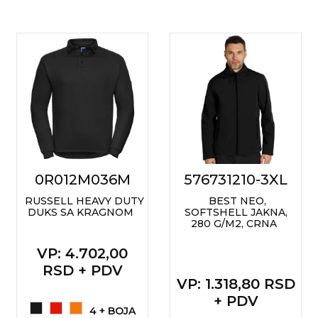
0R012M036M
576731210-3XL
RUSSELL HEAVY DUTY
BEST NEO,
DUKS SA KRAGNOM
SOFTSHELL JAKNA,
280 G/M2, CRNA
VP
: 4.702,00
RSD + PDV
VP
: 1.318,80 RSD
+ PDV
4 + BOJA