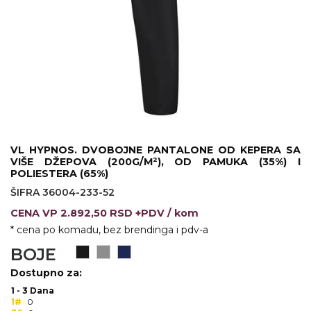
KOŠULJE
KAPE
UNIFORME
STRETCH TOPS
SUBLIMACIJA
CRICKET UPALJAČI
VL HYPNOS. DVOBOJNE PANTALONE OD KEPERA SA
VIŠE DŽEPOVA (200G/M²), OD PAMUKA (35%) I
ŠIBICA
POLIESTERA (65%)
ŠIFRA 36004-233-52
JAKNE I PRSLUCI
CENA
VP
2.892,50 RSD +PDV
/ kom
HYGIENIC KOLEKCIJA
* cena po komadu, bez brendinga i pdv-a
BOJE
OKOVRATNE ID TRAKICE
Dostupno za:
PRIBOR ZA PISANJE
1 - 3 Dana
1#
0