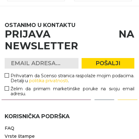
OSTANIMO U KONTAKTU
PRIJAVA NA
NEWSLETTER
POŠALJI
Prihvatam da Scenso stranica raspolaže mojim podacima.
Detalji u
politika privatnosti
.
Želim da primam marketinške poruke na svoju email
adresu.
KORISNIČKA PODRŠKA
FAQ
Vrste štampe