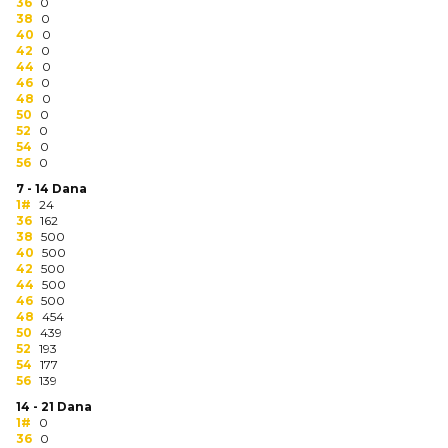
NARUKVICE ZA ŽURKE I
36
0
38
DOGAĐAJE
0
40
0
42
0
ID PLOČICA
44
0
46
0
48
0
TERMOSI
50
0
52
0
BOCE
54
0
56
0
TEHNOLOGIJA
7 - 14 Dana
1#
24
36
162
KANCELARIJA
38
500
40
500
KUĆNI SETOVI
42
500
44
500
46
500
OLOVKE
48
454
50
439
PRIVESCI & ALATI
52
193
54
177
56
139
TORBE & PUTOVANJE
14 - 21 Dana
1#
0
TEKSTIL
36
0