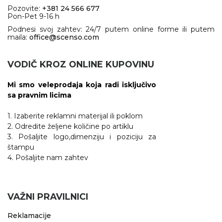
Pozovite:
+381 24 566 677
Pon-Pet 9-16 h
Podnesi svoj zahtev: 24/7 putem online forme ili putem
maila:
office@scenso.com
VODIČ KROZ ONLINE KUPOVINU
Mi smo veleprodaja koja radi isključivo
sa pravnim licima
1. Izaberite reklamni materijal ili poklom
2. Odredite željene količine po artiklu
3. Pošaljite logo,dimenziju i poziciju za
štampu
4. Pošaljite nam zahtev
VAŽNI PRAVILNICI
Reklamacije