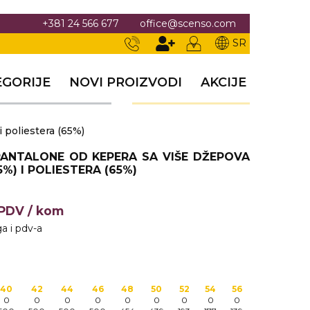
+381 24 566 677
office@scenso.com
SR
EGORIJE
NOVI PROIZVODI
AKCIJE
 poliestera (65%)
ANTALONE OD KEPERA SA VIŠE DŽEPOVA
5%) I POLIESTERA (65%)
+PDV
/ kom
a i pdv-a
40
42
44
46
48
50
52
54
56
0
0
0
0
0
0
0
0
0