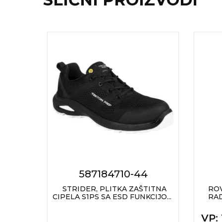
RADNA OPREMA
587184710-44
ŽENSKA
STRIDER, PLITKA ZAŠTITNA
RO
A
CIPELA S1PS SA ESD FUNKCIJO...
RA
VP
:
 + PDV