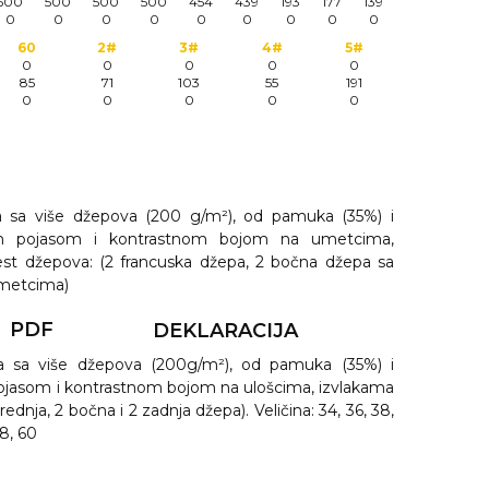
500
500
500
500
454
439
193
177
139
0
0
0
0
0
0
0
0
0
60
2#
3#
4#
5#
0
0
0
0
0
85
71
103
55
191
0
0
0
0
0
 sa više džepova (200 g/m²), od pamuka (35%) i
čnim pojasom i kontrastnom bojom na umetcima,
est džepova: (2 francuska džepa, 2 bočna džepa sa
umetcima)
PDF
DEKLARACIJA
a sa više džepova (200g/m²), od pamuka (35%) i
 pojasom i kontrastnom bojom na ulošcima, izvlakama
ednja, 2 bočna i 2 zadnja džepa). Veličina: 34, 36, 38,
58, 60