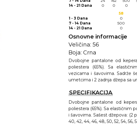
7 - 14 Dana
24
162
500
14 - 21 Dana
0
0
0
58
1 - 3 Dana
0
7 - 14 Dana
500
14 - 21 Dana
0
Osnovne informacije
Veličina: 56
Boja: Crna
Dvobojne pantalone od kepera
poliestera (65%). Sa elasti
REMA
vezicama i šavovima. Sadrže š
umetcima i 2 zadnja džepa sa 
SPECIFIKACIJA
I
Dvobojne pantalone od keper
poliestera (65%). Sa elastičnim
i šavovima. Sašest džepova: (2 pr
40, 42, 44, 46, 48, 50, 52, 54, 56, 