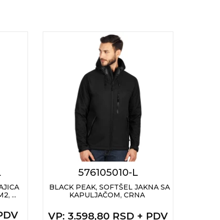
L
576105010-L
AJICA
BLACK PEAK, SOFTŠEL JAKNA SA
SP
, ...
KAPULJAČOM, CRNA
RAJS
 PDV
VP
: 3.598,80 RSD + PDV