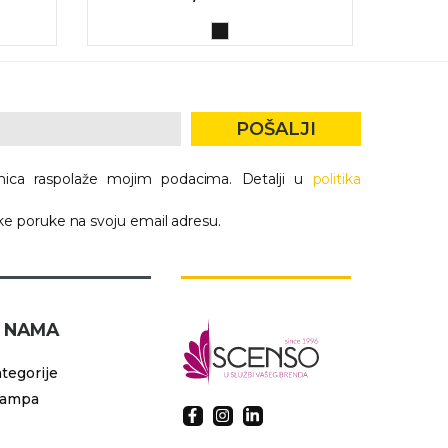
VP
: 
POŠALJI
nica raspolaže mojim podacima. Detalji u
politika
e poruke na svoju email adresu.
 NAMA
tegorije
tampa