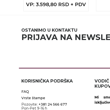
VP
: 3.598,80 RSD + PDV
OSTANIMO U KONTAKTU
PRIJAVA NA NEWSL
KORISNIČKA PODRŠKA
VOD
KUPOV
FAQ
Mi smo
Vrste štampe
isključi
Pozovite:
+381 24 566 677
Pon-Pet 9-16 h