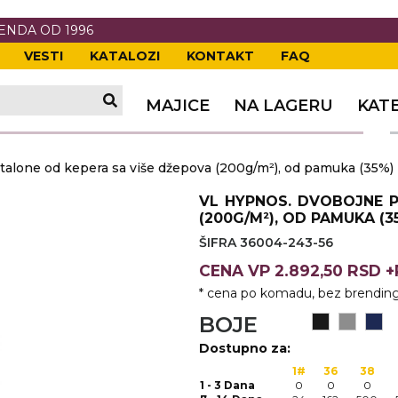
RENDA OD 1996
VESTI
KATALOZI
KONTAKT
FAQ
TI
VANJE
A
ERIJE
DE
OVKE
MAJICE
NA LAGERU
KAT
TI
VANJE
A
one od kepera sa više džepova (200g/m²), od pamuka (35%) i
ČI
VKE
ĆA
VL HYPNOS. DVOBOJNE P
VANJE
A
(200G/M²), OD PAMUKA (3
ŠIFRA 36004-243-56
I
E
KE
AM
ODEĆA
CENA
VP
2.892,50 RSD 
VANJE
A
* cena po komadu, bez brending
A OPREMA
I I PANOI
KA
 RADNA
BOJE
Dostupno za:
VANJE
1#
36
38
1 - 3 Dana
0
0
0