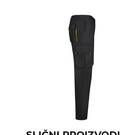
NARUKVICE ZA ŽURKE I
DOGAĐAJE
ID PLOČICA
TERMOSI
BOCE
TEHNOLOGIJA
KANCELARIJA
KUĆNI SETOVI
OLOVKE
PRIVESCI & ALATI
TORBE & PUTOVANJE
TEKSTIL
SLIČNI PROIZVODI