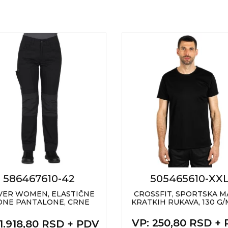
586467610-42
505465610-XX
VER WOMEN, ELASTIČNE
CROSSFIT, SPORTSKA M
DNE PANTALONE, CRNE
KRATKIH RUKAVA, 130 G/M2
VP
: 250,80 RSD +
 1.918,80 RSD + PDV