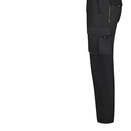
KOŠULJE
KAPE
UNIFORME
STRETCH TOPS
SUBLIMACIJA
CRICKET UPALJAČI
ŠIBICA
JAKNE I PRSLUCI
HYGIENIC KOLEKCIJA
OKOVRATNE ID TRAKICE
PRIBOR ZA PISANJE