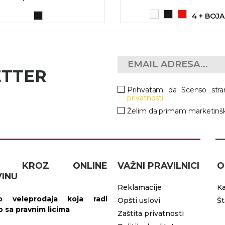
4 + BOJA
ETTER
Prihvatam da Scenso stra
privatnosti
.
Želim da primam marketinšk
IČ KROZ ONLINE
VAŽNI PRAVILNICI
O
INU
Reklamacije
Ka
 veleprodaja koja radi
Opšti uslovi
Š
vo sa pravnim licima
Zaštita privatnosti