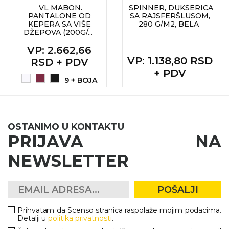
VL MABON.
SPINNER, DUKSERICA
PANTALONE OD
SA RAJSFERŠLUSOM,
KEPERA SA VIŠE
280 G/M2, BELA
DŽEPOVA (200G/...
VP
: 2.662,66
VP
: 1.138,80 RSD
RSD + PDV
+ PDV
9 + BOJA
OSTANIMO U KONTAKTU
PRIJAVA NA
NEWSLETTER
POŠALJI
Prihvatam da Scenso stranica raspolaže mojim podacima.
Detalji u
politika privatnosti
.