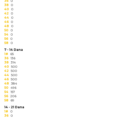
NARUKVICE ZA ŽURKE I
36
0
38
DOGAĐAJE
0
40
0
42
0
ID PLOČICA
44
0
46
0
48
0
TERMOSI
50
0
54
0
BOCE
56
0
58
0
TEHNOLOGIJA
7 - 14 Dana
1#
65
36
136
KANCELARIJA
38
314
40
500
KUĆNI SETOVI
42
500
44
500
46
500
OLOVKE
48
384
50
496
PRIVESCI & ALATI
54
157
56
206
58
69
TORBE & PUTOVANJE
14 - 21 Dana
1#
0
TEKSTIL
36
0