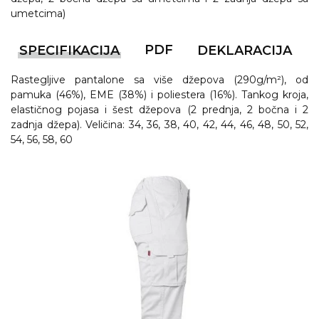
umetcima)
PDF
SPECIFIKACIJA
DEKLARACIJA
Rastegljive pantalone sa više džepova (290g/m²), od
pamuka (46%), EME (38%) i poliestera (16%). Tankog kroja,
elastičnog pojasa i šest džepova (2 prednja, 2 bočna i 2
zadnja džepa). Veličina: 34, 36, 38, 40, 42, 44, 46, 48, 50, 52,
54, 56, 58, 60