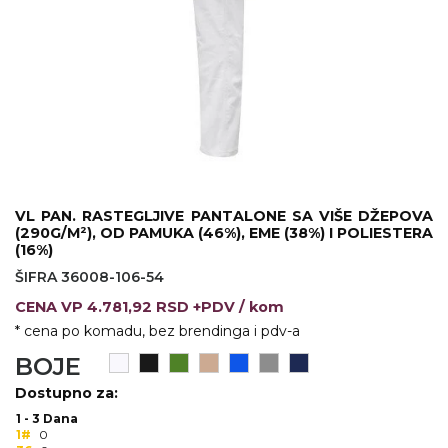
KOŠULJE
KAPE
UNIFORME
STRETCH TOPS
SUBLIMACIJA
CRICKET UPALJAČI
VL PAN. RASTEGLJIVE PANTALONE SA VIŠE DŽEPOVA
(290G/M²), OD PAMUKA (46%), EME (38%) I POLIESTERA
ŠIBICA
(16%)
ŠIFRA 36008-106-54
JAKNE I PRSLUCI
CENA
VP
4.781,92 RSD +PDV
/ kom
HYGIENIC KOLEKCIJA
* cena po komadu, bez brendinga i pdv-a
BOJE
OKOVRATNE ID TRAKICE
Dostupno za:
PRIBOR ZA PISANJE
1 - 3 Dana
1#
0