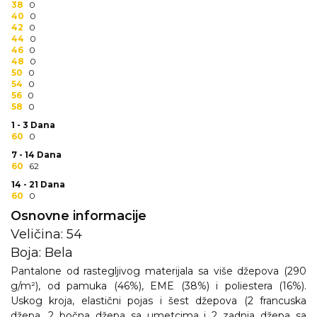
38
0
RADNA OPREMA
40
0
42
0
44
0
46
0
48
0
50
0
54
0
56
0
58
0
1 - 3 Dana
60
0
7 - 14 Dana
60
62
14 - 21 Dana
60
0
Osnovne informacije
Veličina: 54
Boja: Bela
Pantalone od rastegljivog materijala sa više džepova (290
g/m²), od pamuka (46%), EME (38%) i poliestera (16%).
Uskog kroja, elastični pojas i šest džepova (2 francuska
džepa, 2 bočna džepa sa umetcima i 2 zadnja džepa sa