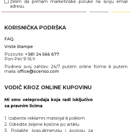
Želim da primam marketinške poruke na svoju email
adresu.
KORISNIČKA PODRŠKA
FAQ
Vrste štampe
Pozovite:
+381 24 566 677
Pon-Pet 9-16 h
Podnesi svoj zahtev: 24/7 putem online forme ili putem
maila:
office@scenso.com
VODIČ KROZ ONLINE KUPOVINU
Mi smo veleprodaja koja radi isključivo
sa pravnim licima
1. Izaberite reklamni materijal ili poklom
2. Odredite željene količine po artiklu
3. Pošaljite logo,dimenziju i poziciju za