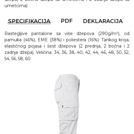
umetcima)
PDF
SPECIFIKACIJA
DEKLARACIJA
Rastegljive pantalone sa više džepova (290g/m²), od
pamuka (46%), EME (38%) i poliestera (16%). Tankog kroja,
elastičnog pojasa i šest džepova (2 prednja, 2 bočna i 2
zadnja džepa). Veličina: 34, 36, 38, 40, 42, 44, 46, 48, 50, 52,
54, 56, 58, 60