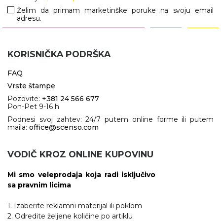
Želim da primam marketinške poruke na svoju email
adresu.
KORISNIČKA PODRŠKA
FAQ
Vrste štampe
Pozovite:
+381 24 566 677
Pon-Pet 9-16 h
Podnesi svoj zahtev: 24/7 putem online forme ili putem
maila:
office@scenso.com
VODIČ KROZ ONLINE KUPOVINU
Mi smo veleprodaja koja radi isključivo
sa pravnim licima
1. Izaberite reklamni materijal ili poklom
2. Odredite željene količine po artiklu