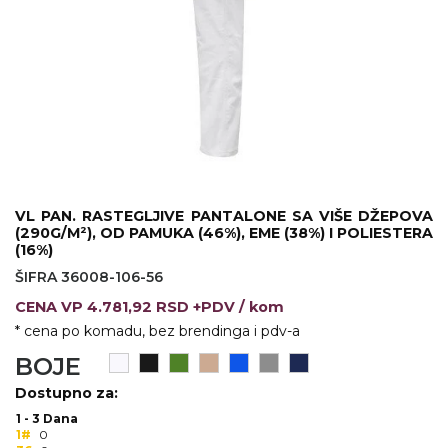
KOŠULJE
KAPE
UNIFORME
STRETCH TOPS
SUBLIMACIJA
CRICKET UPALJAČI
VL PAN. RASTEGLJIVE PANTALONE SA VIŠE DŽEPOVA
(290G/M²), OD PAMUKA (46%), EME (38%) I POLIESTERA
ŠIBICA
(16%)
ŠIFRA 36008-106-56
JAKNE I PRSLUCI
CENA
VP
4.781,92 RSD +PDV
/ kom
HYGIENIC KOLEKCIJA
* cena po komadu, bez brendinga i pdv-a
BOJE
OKOVRATNE ID TRAKICE
Dostupno za:
PRIBOR ZA PISANJE
1 - 3 Dana
1#
0