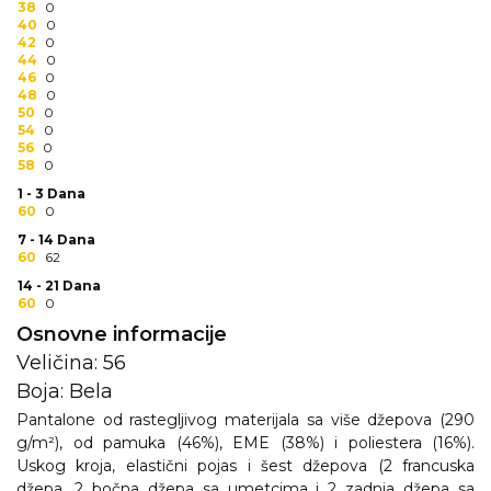
38
0
RADNA OPREMA
40
0
42
0
44
0
46
0
48
0
50
0
54
0
56
0
58
0
1 - 3 Dana
60
0
7 - 14 Dana
60
62
14 - 21 Dana
60
0
Osnovne informacije
Veličina: 56
Boja: Bela
Pantalone od rastegljivog materijala sa više džepova (290
g/m²), od pamuka (46%), EME (38%) i poliestera (16%).
Uskog kroja, elastični pojas i šest džepova (2 francuska
džepa, 2 bočna džepa sa umetcima i 2 zadnja džepa sa