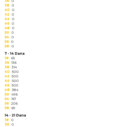
NARUKVICE ZA ŽURKE I
36
0
38
DOGAĐAJE
0
40
0
42
0
ID PLOČICA
44
0
46
0
48
0
TERMOSI
50
0
54
0
BOCE
56
0
58
0
TEHNOLOGIJA
7 - 14 Dana
1#
65
36
136
KANCELARIJA
38
314
40
500
KUĆNI SETOVI
42
500
44
500
46
500
OLOVKE
48
384
50
496
PRIVESCI & ALATI
54
157
56
206
58
69
TORBE & PUTOVANJE
14 - 21 Dana
1#
0
TEKSTIL
36
0