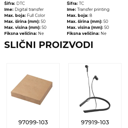
NARUKVICE ZA ŽURKE I
Šifra:
DTC
Šifra:
TC
DOGAĐAJE
Ime:
Digital transfer
Ime:
Transfer printing
Max. boja:
Full Color
Max. boja:
8
ID PLOČICA
Max. širina (mm):
50
Max. širina (mm):
50
Max. visina (mm):
50
Max. visina (mm):
50
TERMOSI
Fiksna veličina:
Ne
Fiksna veličina:
Ne
BOCE
SLIČNI PROIZVODI
TEHNOLOGIJA
KANCELARIJA
KUĆNI SETOVI
OLOVKE
PRIVESCI & ALATI
TORBE & PUTOVANJE
97099-103
97919-103
TEKSTIL