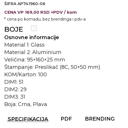
ŠIFRA AP741960-06
VINO I BAR
TEHNOLOGIJA
TEKSTIL
CENA
VP
169,00 RSD +PDV
/ kom
* cena po komadu, bez brendinga i pdv-a
UPALJAČI
USB
KOŠULJE
BOJE
SLOBODNO VREME
TEHNOLOGIJA
TEKSTIL
Osnovne informacije
Material 1: Glass
PRIVESCI
GADŽETI
PANTALONE
Material 2: Aluminium
ALAT
TEKSTIL
Veličina: 95×160×25 mm
Štampanje: Preslikač (8C, 50×50 mm)
ŠOLJE
KECELJE I OP
KOM/Karton: 100
LAMPE
TEKSTIL
DIM1: 51
DIM2: 29
ZDRAVLJE I LEPOTA
MODNI DODAC
DIM3: 31
DUKSEVI I KABANICE
TEKSTIL
Boja: Crna, Plava
KAČKETI, KAPE I ŠEŠIRI
PEŠKIRI
PDF
BRENDING
SPECIFIKACIJA
POLO MAJICE
TEKSTIL