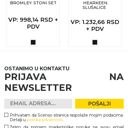
BROMLEY. STONI SET
HEARKEEN.
RADNA OPREMA
SLUŠALICE
VP
: 998,14 RSD +
VP
: 1.232,66 RSD
PDV
+ PDV
OSTANIMO U KONTAKTU
PRIJAVA NA
NEWSLETTER
POŠALJI
Prihvatam da Scenso stranica raspolaže mojim podacima.
Detalji u
politika privatnosti
.
Želim da primam marketinške poruke na svoju email