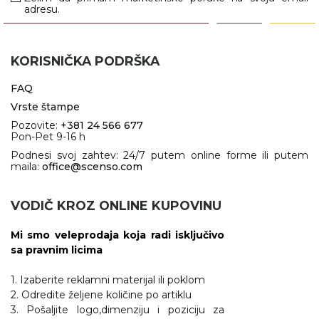
adresu.
KORISNIČKA PODRŠKA
FAQ
Vrste štampe
Pozovite:
+381 24 566 677
Pon-Pet 9-16 h
Podnesi svoj zahtev: 24/7 putem online forme ili putem
maila:
office@scenso.com
VODIČ KROZ ONLINE KUPOVINU
Mi smo veleprodaja koja radi isključivo
sa pravnim licima
1. Izaberite reklamni materijal ili poklom
2. Odredite željene količine po artiklu
3. Pošaljite logo,dimenziju i poziciju za