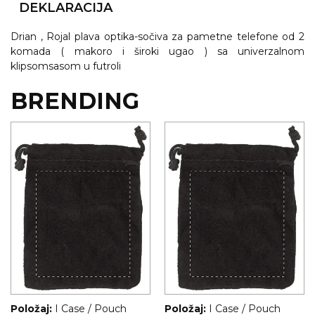
DEKLARACIJA
KOŠULJE
KAPE
Drian , Rojal plava optika-sočiva za pametne telefone od 2
komada ( makoro i široki ugao ) sa univerzalnom
UNIFORME
klipsomsasom u futroli
STRETCH TOPS
BRENDING
SUBLIMACIJA
CRICKET UPALJAČI
ŠIBICA
JAKNE I PRSLUCI
HYGIENIC KOLEKCIJA
OKOVRATNE ID TRAKICE
PRIBOR ZA PISANJE
Položaj:
I Case / Pouch
Položaj:
I Case / Pouch