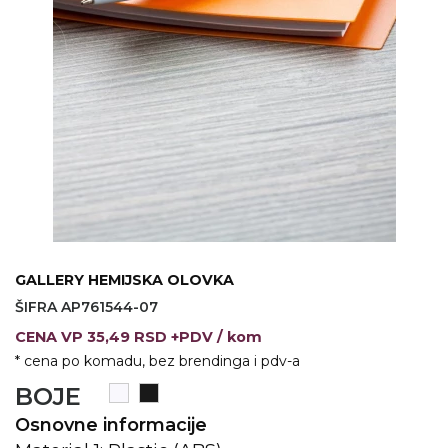
KOŠULJE
KAPE
UNIFORME
STRETCH TOPS
SUBLIMACIJA
CRICKET UPALJAČI
ŠIBICA
GALLERY HEMIJSKA OLOVKA
JAKNE I PRSLUCI
ŠIFRA AP761544-07
HYGIENIC KOLEKCIJA
CENA
VP
35,49 RSD +PDV
/ kom
* cena po komadu, bez brendinga i pdv-a
OKOVRATNE ID TRAKICE
BOJE
PRIBOR ZA PISANJE
Osnovne informacije