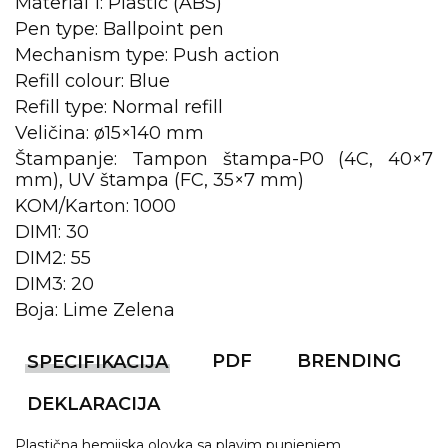
NARUKVICE ZA ŽURKE I
Material 1: Plastic (ABS)
DOGAĐAJE
Pen type: Ballpoint pen
Mechanism type: Push action
ID PLOČICA
Refill colour: Blue
TERMOSI
Refill type: Normal refill
Veličina: ø15×140 mm
BOCE
Štampanje: Tampon štampa-P0 (4C, 40×7
mm), UV štampa (FC, 35×7 mm)
TEHNOLOGIJA
KOM/Karton: 1000
KANCELARIJA
DIM1: 30
DIM2: 55
KUĆNI SETOVI
DIM3: 20
OLOVKE
Boja: Lime Zelena
PRIVESCI & ALATI
PDF
BRENDING
SPECIFIKACIJA
TORBE & PUTOVANJE
DEKLARACIJA
TEKSTIL
Plastična hemijska olovka sa plavim punjenjem.