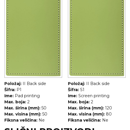
Položaj:
II Back side
Položaj:
II Back side
Šifra:
P1
Šifra:
S1
Ime:
Pad printing
Ime:
Screen printing
Max. boja:
2
Max. boja:
2
Max. širina (mm):
50
Max. širina (mm):
120
Max. visina (mm):
50
Max. visina (mm):
80
Fiksna veličina:
Ne
Fiksna veličina:
Ne