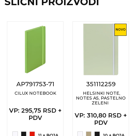
SLIČNI PROIZVODI
NOVO
AP791753-71
351112259
CILUX NOTEBOOK
HELSINKI NOTE,
NOTES A5, PASTELNO
ZELENI
VP
: 295,75 RSD +
VP
: 310,80 RSD +
PDV
PDV
11 + BOJA
10 + BOJA