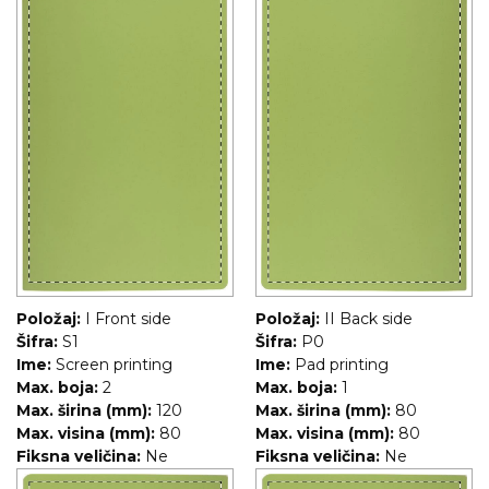
Položaj:
I Front side
Položaj:
II Back side
Šifra:
S1
Šifra:
P0
Ime:
Screen printing
Ime:
Pad printing
Max. boja:
2
Max. boja:
1
Max. širina (mm):
120
Max. širina (mm):
80
Max. visina (mm):
80
Max. visina (mm):
80
Fiksna veličina:
Ne
Fiksna veličina:
Ne