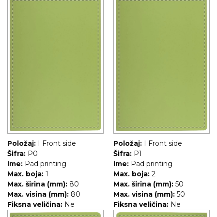
Položaj:
I Front side
Položaj:
I Front side
Šifra:
P0
Šifra:
P1
Ime:
Pad printing
Ime:
Pad printing
Max. boja:
1
Max. boja:
2
Max. širina (mm):
80
Max. širina (mm):
50
Max. visina (mm):
80
Max. visina (mm):
50
Fiksna veličina:
Ne
Fiksna veličina:
Ne