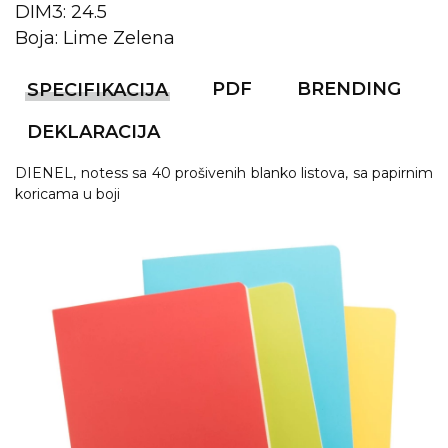
NARUKVICE ZA ŽURKE I
DIM3: 24.5
DOGAĐAJE
Boja: Lime Zelena
ID PLOČICA
PDF
BRENDING
SPECIFIKACIJA
TERMOSI
DEKLARACIJA
BOCE
DIENEL, notess sa 40 prošivenih blanko listova, sa papirnim
TEHNOLOGIJA
koricama u boji
KANCELARIJA
KUĆNI SETOVI
OLOVKE
PRIVESCI & ALATI
TORBE & PUTOVANJE
TEKSTIL