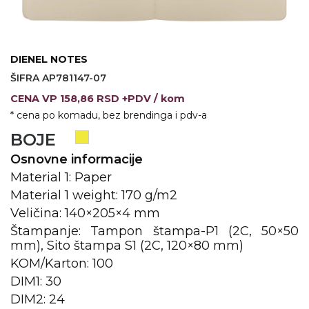
KOŠULJE
KAPE
UNIFORME
DIENEL NOTES
ŠIFRA AP781147-07
STRETCH TOPS
CENA
VP
158,86 RSD +PDV
/ kom
SUBLIMACIJA
* cena po komadu, bez brendinga i pdv-a
BOJE
CRICKET UPALJAČI
Osnovne informacije
ŠIBICA
Material 1: Paper
Material 1 weight: 170 g/m2
JAKNE I PRSLUCI
Veličina: 140×205×4 mm
HYGIENIC KOLEKCIJA
Štampanje: Tampon štampa-P1 (2C, 50×50
mm), Sito štampa S1 (2C, 120×80 mm)
OKOVRATNE ID TRAKICE
KOM/Karton: 100
PRIBOR ZA PISANJE
DIM1: 30
DIM2: 24