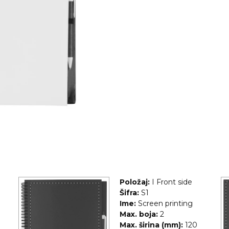
Položaj:
I Front side
Šifra:
S1
Ime:
Screen printing
Max. boja:
2
Max. širina (mm):
120