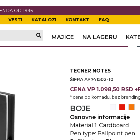
RENDA OD 1996
VESTI
KATALOZI
KONTAKT
FAQ
TI
VANJE
A
ERIJE
DE
OVKE
MAJICE
NA LAGERU
KAT
TI
VANJE
A
ČI
VKE
ĆA
TECNER NOTES
VANJE
A
ŠIFRA AP741502-10
I
E
KE
AM
ODEĆA
CENA
VP
1.098,50 RSD 
* cena po komadu, bez brending
VANJE
A
BOJE
A OPREMA
I I PANOI
KA
 RADNA
Osnovne informacije
Material 1: Cardboard
VANJE
Pen type: Ballpoint pen