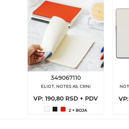
RADNA OPREMA
349067110
ET
ELIOT, NOTES A5, CRNI
NOT
R
VP
: 190,80 RSD + PDV
VP
+ PDV
2 + BOJA