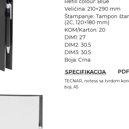
Refill colour: Blue
Veličina: 210×290 mm
Štampanje: Tampon štam
(2C, 120×180 mm)
KOM/Karton: 20
DIM1: 27
DIM2: 30.5
DIM3: 30.5
Boja: Crna
REMA
PD
SPECIFIKACIJA
TECNAR, notess sa tvrdom koric
boji, A5
I