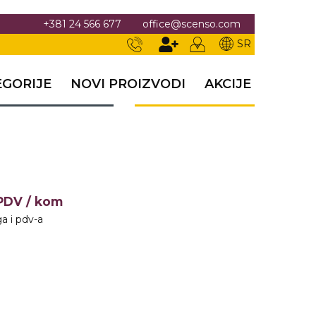
+381 24 566 677
office@scenso.com
SR
EGORIJE
NOVI PROIZVODI
AKCIJE
+PDV
/ kom
a i pdv-a