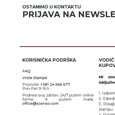
OSTANIMO U KONTAKTU
PRIJAVA NA NEWSL
KORISNIČKA PODRŠKA
VOD
KUPOV
FAQ
Mi smo
Vrste štampe
isključi
Pozovite:
+381 24 566 677
Pon-Pet 9-16 h
1. Izaber
Podnesi svoj zahtev: 24/7 putem online
2. Odredi
forme ili putem maila:
office@scenso.com
3. Pošalj
štampu
4. Pošal