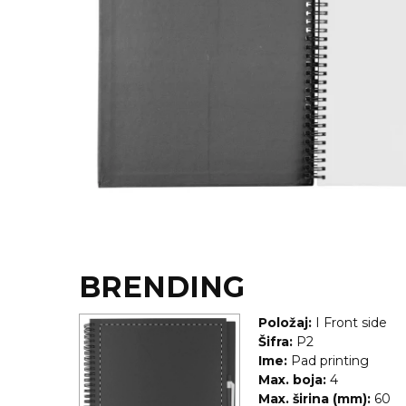
KOŠULJE
KAPE
UNIFORME
STRETCH TOPS
SUBLIMACIJA
CRICKET UPALJAČI
ŠIBICA
JAKNE I PRSLUCI
BRENDING
HYGIENIC KOLEKCIJA
Položaj:
I Front side
OKOVRATNE ID TRAKICE
Šifra:
P2
Ime:
Pad printing
PRIBOR ZA PISANJE
Max. boja:
4
Max. širina (mm):
60