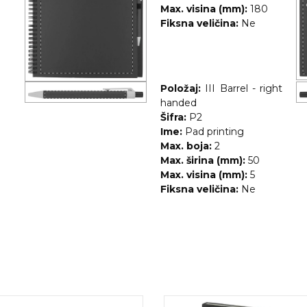
Max. visina (mm):
180
Fiksna veličina:
Ne
Položaj:
III Barrel - right
handed
Šifra:
P2
Ime:
Pad printing
Max. boja:
2
Max. širina (mm):
50
Max. visina (mm):
5
Fiksna veličina:
Ne