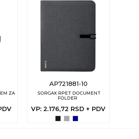
AP721881-10
ČEM ZA
SORGAX RPET DOCUMENT
BEL
FOLDER
VP
:
 PDV
VP
: 2.176,72 RSD + PDV