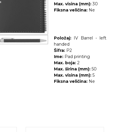
Max. visina (mm):
30
Fiksna veličina:
Ne
Položaj:
IV Barrel - left
handed
Šifra:
P2
Ime:
Pad printing
Max. boja:
2
Max. širina (mm):
50
Max. visina (mm):
5
Fiksna veličina:
Ne