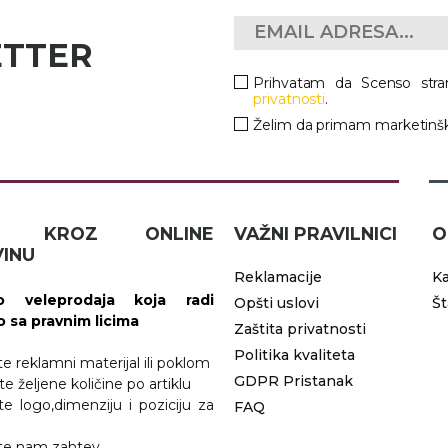
ETTER
Prihvatam da Scenso stra
privatnosti
.
Želim da primam marketinšk
IČ KROZ ONLINE
VAŽNI PRAVILNICI
O
INU
Reklamacije
Ka
 veleprodaja koja radi
Opšti uslovi
Š
vo sa pravnim licima
Zaštita privatnosti
Politika kvaliteta
ite reklamni materijal ili poklom
GDPR Pristanak
te željene količine po artiklu
ite logo,dimenziju i poziciju za
FAQ
jite nam zahtev