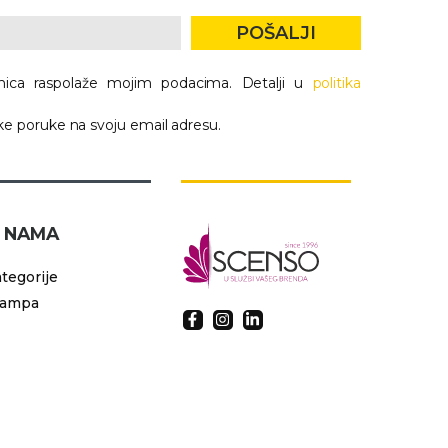
POŠALJI
nica raspolaže mojim podacima. Detalji u
politika
e poruke na svoju email adresu.
 NAMA
tegorije
tampa