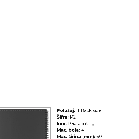
Položaj:
II Back side
Šifra:
P2
Ime:
Pad printing
Max. boja:
4
Max. širina (mm):
60