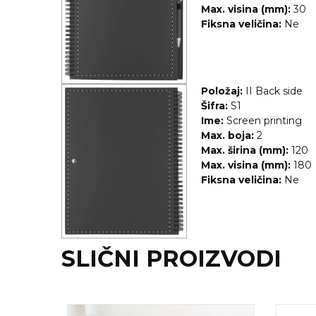
NARUKVICE ZA ŽURKE I
Max. visina (mm):
30
DOGAĐAJE
Fiksna veličina:
Ne
ID PLOČICA
TERMOSI
Položaj:
II Back side
BOCE
Šifra:
S1
Ime:
Screen printing
TEHNOLOGIJA
Max. boja:
2
Max. širina (mm):
120
KANCELARIJA
Max. visina (mm):
180
Fiksna veličina:
Ne
KUĆNI SETOVI
OLOVKE
PRIVESCI & ALATI
SLIČNI PROIZVODI
TORBE & PUTOVANJE
TEKSTIL