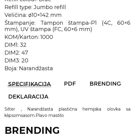
NARUKVICE ZA ŽURKE I
DOGAĐAJE
Refill type: Jumbo refill
Veličina: ø10×142 mm
ID PLOČICA
Štampanje: Tampon štampa-P1 (4C, 60×6
mm), UV štampa (FC, 60×6 mm)
TERMOSI
KOM/Karton: 1000
BOCE
DIM1: 32
DIM2: 47
TEHNOLOGIJA
DIM3: 20
Boja: Narandžasta
KANCELARIJA
KUĆNI SETOVI
PDF
BRENDING
SPECIFIKACIJA
OLOVKE
DEKLARACIJA
PRIVESCI & ALATI
Silter , Narandžasta plastična hemijska olovka sa
klipsomsasom.Plavo mastilo
TORBE & PUTOVANJE
BRENDING
TEKSTIL