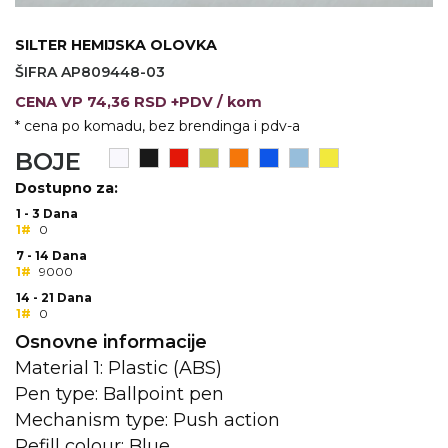
KOŠULJE
KAPE
SILTER HEMIJSKA OLOVKA
ŠIFRA AP809448-03
UNIFORME
CENA
VP
74,36 RSD +PDV
/ kom
STRETCH TOPS
* cena po komadu, bez brendinga i pdv-a
BOJE
SUBLIMACIJA
Dostupno za:
CRICKET UPALJAČI
1 - 3 Dana
1#
0
ŠIBICA
7 - 14 Dana
1#
9000
JAKNE I PRSLUCI
14 - 21 Dana
1#
0
HYGIENIC KOLEKCIJA
Osnovne informacije
OKOVRATNE ID TRAKICE
Material 1: Plastic (ABS)
Pen type: Ballpoint pen
PRIBOR ZA PISANJE
Mechanism type: Push action
Refill colour: Blue