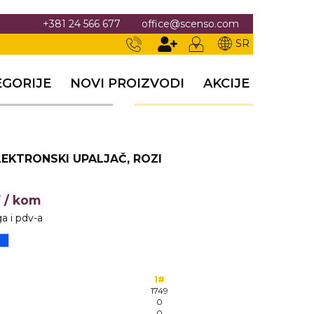
+381 24 566 677
office@scenso.com
SR
EGORIJE
NOVI PROIZVODI
AKCIJE
LEKTRONSKI UPALJAČ, ROZI
V
/ kom
a i pdv-a
1#
1749
0
0