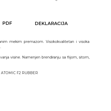
PDF
DEKLARACIJA
ranim mekim premazom. Visokokvalitetan i visoka
.
nja visine. Namenjen brendiranju sa flijom, sitom,
.
ada ATOMIC F2 RUBBER