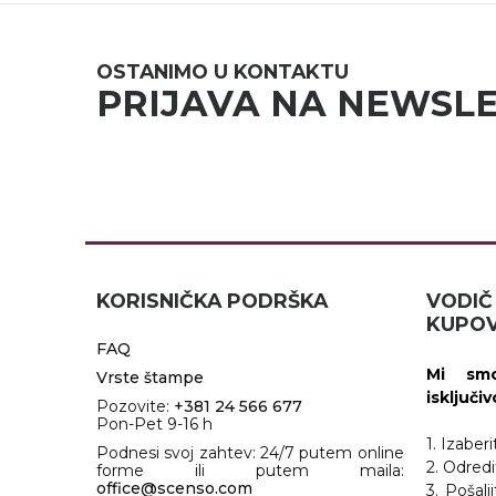
RADNA OPREMA
OSTANIMO U KONTAKTU
PRIJAVA NA NEWSL
KORISNIČKA PODRŠKA
VOD
KUPOV
FAQ
Mi smo
Vrste štampe
isključi
Pozovite:
+381 24 566 677
Pon-Pet 9-16 h
1. Izaber
Podnesi svoj zahtev: 24/7 putem online
2. Odredi
forme ili putem maila:
office@scenso.com
3. Pošalj