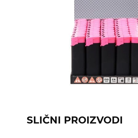
KOŠULJE
KAPE
UNIFORME
STRETCH TOPS
SUBLIMACIJA
CRICKET UPALJAČI
ŠIBICA
JAKNE I PRSLUCI
HYGIENIC KOLEKCIJA
OKOVRATNE ID TRAKICE
SLIČNI PROIZVODI
PRIBOR ZA PISANJE