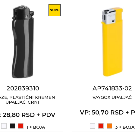
NOVO
202839310
AP741833-02
AZE, PLASTIČNI KREMEN
VAYGOX UPALJAČ
UPALJAČ, CRNI
VP
: 50,70 RSD + 
: 28,80 RSD + PDV
1 + BOJA
3 + BOJA