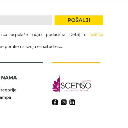
POŠALJI
nica raspolaže mojim podacima. Detalji u
politika
e poruke na svoju email adresu.
 NAMA
tegorije
tampa