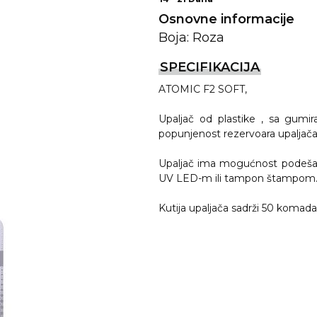
Osnovne informacije
Boja: Roza
SPECIFIKACIJA
ATOMIC F2 SOFT,
Upaljač od plastike , sa gumi
popunjenost rezervoara upaljača
Upaljač ima mogućnost podešava
REMA
UV LED-m ili tampon štampom
Kutija upaljača sadrži 50 kom
I