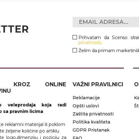
ETTER
Prihvatam da Scenso stra
privatnosti
.
Želim da primam marketinšk
IČ KROZ ONLINE
VAŽNI PRAVILNICI
O
INU
Reklamacije
Ka
 veleprodaja koja radi
Opšti uslovi
Š
vo sa pravnim licima
Zaštita privatnosti
Politika kvaliteta
ite reklamni materijal ili poklom
GDPR Pristanak
te željene količine po artiklu
ite logo,dimenziju i poziciju za
FAQ