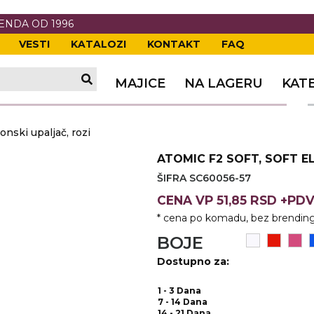
RENDA OD 1996
VESTI
KATALOZI
KONTAKT
FAQ
TI
VANJE
A
ERIJE
DE
OVKE
MAJICE
NA LAGERU
KAT
TI
VANJE
A
nski upaljač, rozi
ČI
VKE
ĆA
ATOMIC F2 SOFT, SOFT E
VANJE
A
ŠIFRA SC60056-57
I
E
KE
AM
ODEĆA
CENA
VP
51,85 RSD +PD
* cena po komadu, bez brending
VANJE
A
BOJE
A OPREMA
I I PANOI
KA
 RADNA
Dostupno za:
VANJE
1 - 3 Dana
7 - 14 Dana
14 - 21 Dana