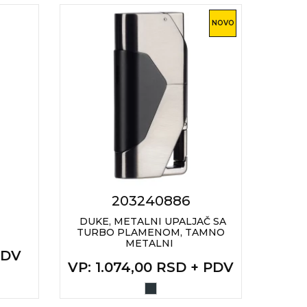
NOVO
203240886
DUKE, METALNI UPALJAČ SA
TURBO PLAMENOM, TAMNO
ELE
METALNI
PDV
VP
: 1.074,00 RSD + PDV
VP
: