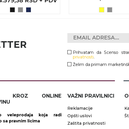
 4.579,38 RSD + PDV
ETTER
Prihvatam da Scenso stra
privatnosti
.
Želim da primam marketinšk
IČ KROZ ONLINE
VAŽNI PRAVILNICI
O
INU
Reklamacije
Ka
 veleprodaja koja radi
Opšti uslovi
Š
vo sa pravnim licima
Zaštita privatnosti