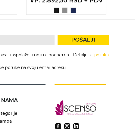
VP
: 2.892,50 RSD + PDV
POŠALJI
nica raspolaže mojim podacima. Detalji u
politika
e poruke na svoju email adresu.
 NAMA
tegorije
tampa