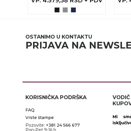
VP
: 4.579,38 RSD + PDV
VP
:
A
OSTANIMO U KONTAKTU
PRIJAVA NA NEWSL
KORISNIČKA PODRŠKA
VOD
KUPOV
FAQ
Mi smo
Vrste štampe
isključi
Pozovite:
+381 24 566 677
Pon-Pet 9-16 h