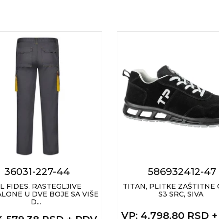
36031-227-44
586932412-47
L FIDES. RASTEGLJIVE
TITAN, PLITKE ZAŠTITNE 
LONE U DVE BOJE SA VIŠE
S3 SRC, SIVA
D...
VP
: 4.798,80 RSD 