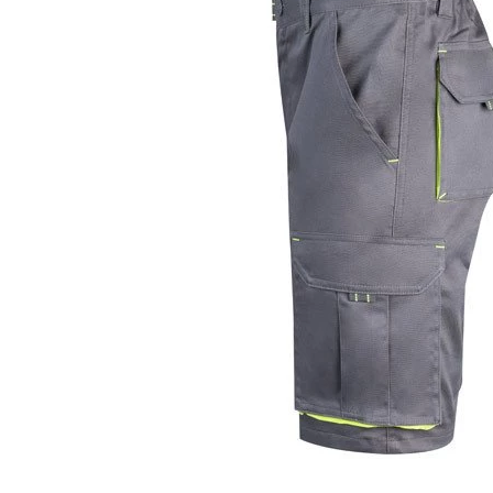
KOŠULJE
KAPE
UNIFORME
STRETCH TOPS
SUBLIMACIJA
CRICKET UPALJAČI
ŠIBICA
JAKNE I PRSLUCI
HYGIENIC KOLEKCIJA
OKOVRATNE ID TRAKICE
PRIBOR ZA PISANJE