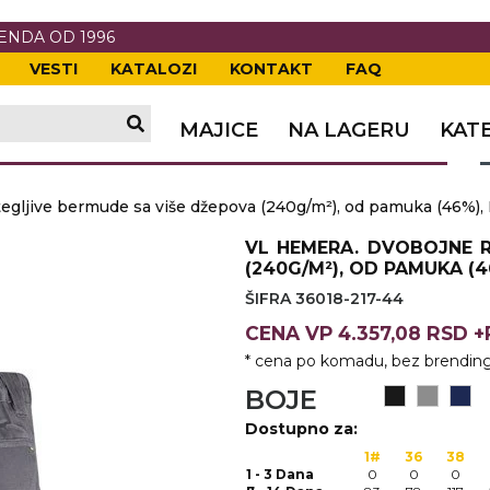
RENDA OD 1996
VESTI
KATALOZI
KONTAKT
FAQ
TI
VANJE
A
ERIJE
DE
OVKE
MAJICE
NA LAGERU
KAT
TI
VANJE
A
ljive bermude sa više džepova (240g/m²), od pamuka (46%), E
ČI
VKE
ĆA
VL HEMERA. DVOBOJNE R
VANJE
A
(240G/M²), OD PAMUKA (46
ŠIFRA 36018-217-44
I
E
KE
AM
ODEĆA
CENA
VP
4.357,08 RSD 
VANJE
A
* cena po komadu, bez brending
A OPREMA
I I PANOI
KA
 RADNA
BOJE
Dostupno za:
VANJE
1#
36
38
1 - 3 Dana
0
0
0