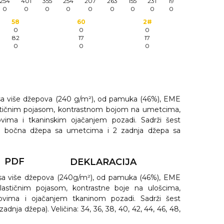
254
401
355
254
207
263
155
231
19
0
0
0
0
0
0
0
0
0
58
60
2#
0
0
0
82
17
17
0
0
0
sa više džepova (240 g/m²), od pamuka (46%), EME
lastičnim pojasom, kontrastnom bojom na umetcima,
vima i tkaninskim ojačanjem pozadi. Sadrži šest
 2 bočna džepa sa umetcima i 2 zadnja džepa sa
PDF
DEKLARACIJA
sa više džepova (240g/m²), od pamuka (46%), EME
elastičnim pojasom, kontrastne boje na ulošcima,
ovima i ojačanjem tkaninom pozadi. Sadrži šest
adnja džepa). Veličina: 34, 36, 38, 40, 42, 44, 46, 48,