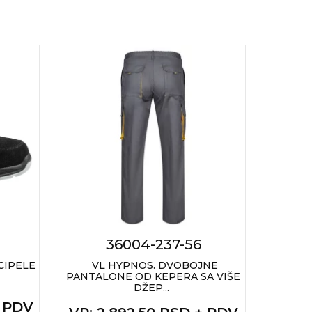
36004-237-56
CIPELE
VL HYPNOS. DVOBOJNE
V
PANTALONE OD KEPERA SA VIŠE
BERM
DŽEP...
+ PDV
VP
: 