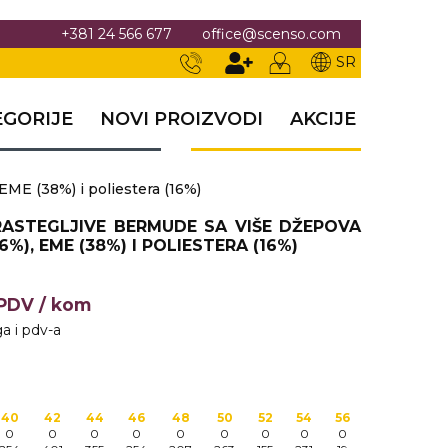
+381 24 566 677
office@scenso.com
SR
EGORIJE
NOVI PROIZVODI
AKCIJE
ME (38%) i poliestera (16%)
ASTEGLJIVE BERMUDE SA VIŠE DŽEPOVA
%), EME (38%) I POLIESTERA (16%)
+PDV
/ kom
a i pdv-a
40
42
44
46
48
50
52
54
56
0
0
0
0
0
0
0
0
0