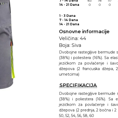
7 - 14 Dana
83
78
117
14 - 21 Dana
0
0
0
1 - 3 Dana
7 - 14 Dana
14 - 21 Dana
Osnovne informacije
Veličina: 44
Boja: Siva
Dvobojne rastegljive bermude 
(38%) i poliestera (16%). Sa e
REMA
jezičkom za povlačenje i šavo
džepova (2 francuska džepa,
umetcima)
I
SPECIFIKACIJA
Dvobojne rastegljive bermude 
(38%) i poliestera (16%). Sa 
jezičkom za povlačenje i šav
džepova (2 prednja, 2 bočna i 2 z
50, 52, 54, 56, 58, 60