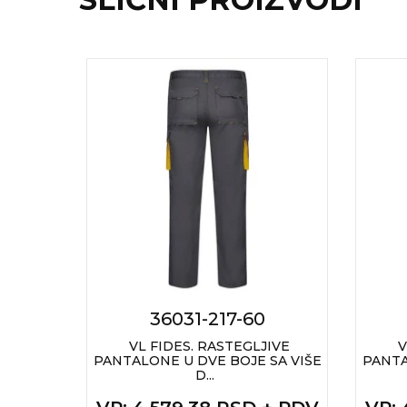
RADNA OPREMA
36031-217-60
A OD
VL FIDES. RASTEGLJIVE
V
POVA
PANTALONE U DVE BOJE SA VIŠE
PANTA
D...
 + PDV