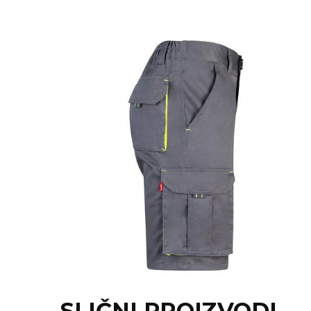
NARUKVICE ZA ŽURKE I
DOGAĐAJE
ID PLOČICA
TERMOSI
BOCE
TEHNOLOGIJA
KANCELARIJA
KUĆNI SETOVI
OLOVKE
PRIVESCI & ALATI
TORBE & PUTOVANJE
TEKSTIL
SLIČNI PROIZVODI