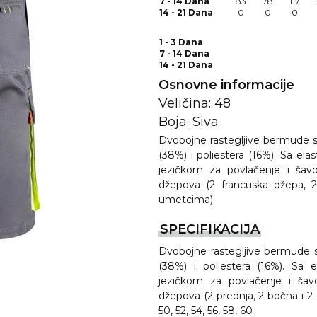
7 - 14 Dana
83
78
117
14 - 21 Dana
0
0
0
1 - 3 Dana
7 - 14 Dana
14 - 21 Dana
Osnovne informacije
Veličina: 48
Boja: Siva
Dvobojne rastegljive bermude 
(38%) i poliestera (16%). Sa e
REMA
jezičkom za povlačenje i šavo
džepova (2 francuska džepa,
umetcima)
I
SPECIFIKACIJA
Dvobojne rastegljive bermude 
(38%) i poliestera (16%). Sa 
jezičkom za povlačenje i šav
džepova (2 prednja, 2 bočna i 2 z
50, 52, 54, 56, 58, 60