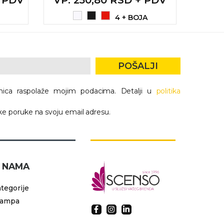
4 + BOJA
POŠALJI
nica raspolaže mojim podacima. Detalji u
politika
e poruke na svoju email adresu.
 NAMA
tegorije
tampa