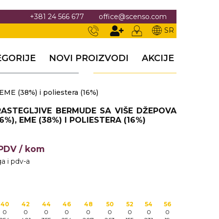
+381 24 566 677
office@scenso.com
SR
EGORIJE
NOVI PROIZVODI
AKCIJE
ME (38%) i poliestera (16%)
ASTEGLJIVE BERMUDE SA VIŠE DŽEPOVA
%), EME (38%) I POLIESTERA (16%)
+PDV
/ kom
a i pdv-a
40
42
44
46
48
50
52
54
56
0
0
0
0
0
0
0
0
0