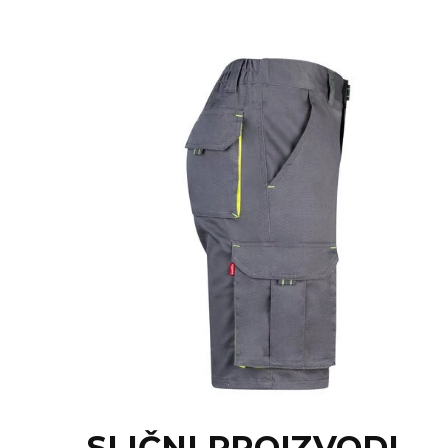
NARUKVICE ZA ŽURKE I
DOGAĐAJE
ID PLOČICA
TERMOSI
BOCE
TEHNOLOGIJA
KANCELARIJA
KUĆNI SETOVI
OLOVKE
PRIVESCI & ALATI
TORBE & PUTOVANJE
TEKSTIL
SLIČNI PROIZVODI