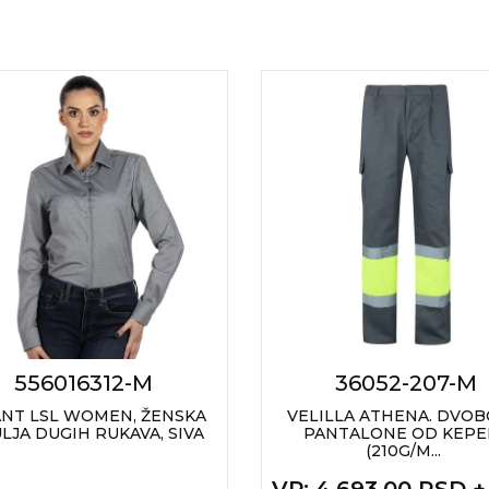
556016312-M
36052-207-M
NT LSL WOMEN, ŽENSKA
VELILLA ATHENA. DVO
LJA DUGIH RUKAVA, SIVA
PANTALONE OD KEPE
(210G/M...
VP
: 4.693,00 RSD 