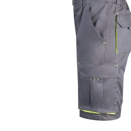
KOŠULJE
KAPE
UNIFORME
STRETCH TOPS
SUBLIMACIJA
CRICKET UPALJAČI
ŠIBICA
JAKNE I PRSLUCI
HYGIENIC KOLEKCIJA
OKOVRATNE ID TRAKICE
PRIBOR ZA PISANJE