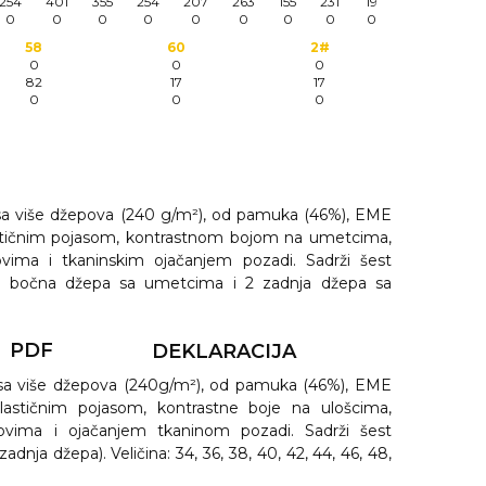
254
401
355
254
207
263
155
231
19
0
0
0
0
0
0
0
0
0
58
60
2#
0
0
0
82
17
17
0
0
0
sa više džepova (240 g/m²), od pamuka (46%), EME
lastičnim pojasom, kontrastnom bojom na umetcima,
vima i tkaninskim ojačanjem pozadi. Sadrži šest
 2 bočna džepa sa umetcima i 2 zadnja džepa sa
PDF
DEKLARACIJA
sa više džepova (240g/m²), od pamuka (46%), EME
elastičnim pojasom, kontrastne boje na ulošcima,
ovima i ojačanjem tkaninom pozadi. Sadrži šest
adnja džepa). Veličina: 34, 36, 38, 40, 42, 44, 46, 48,