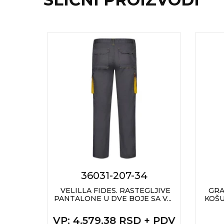
RADNA OPREMA
36031-207-34
IVE
VELILLA FIDES. RASTEGLJIVE
GRA
ŽEPOVA
PANTALONE U DVE BOJE SA V...
KOŠU
VP
: 4.579,38 RSD + PDV
 + PDV