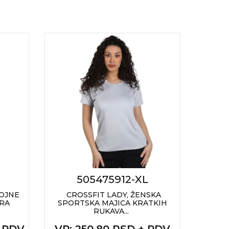
505475912-XL
BOJNE
CROSSFIT LADY, ŽENSKA
VL 
RA
SPORTSKA MAJICA KRATKIH
KEP
RUKAVA...
+ PDV
VP
: 250,80 RSD + PDV
VP
: 