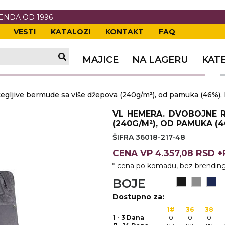
RENDA OD 1996
VESTI
KATALOZI
KONTAKT
FAQ
TI
VANJE
A
ERIJE
DE
OVKE
MAJICE
NA LAGERU
KAT
TI
VANJE
A
ljive bermude sa više džepova (240g/m²), od pamuka (46%), E
ČI
VKE
ĆA
VL HEMERA. DVOBOJNE R
VANJE
A
(240G/M²), OD PAMUKA (46
ŠIFRA 36018-217-48
I
E
KE
AM
ODEĆA
CENA
VP
4.357,08 RSD 
VANJE
A
* cena po komadu, bez brending
A OPREMA
I I PANOI
KA
 RADNA
BOJE
Dostupno za:
VANJE
1#
36
38
1 - 3 Dana
0
0
0