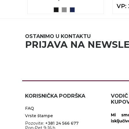
VP
:
A
OSTANIMO U KONTAKTU
PRIJAVA NA NEWSL
KORISNIČKA PODRŠKA
VOD
KUPOV
FAQ
Mi smo
Vrste štampe
isključi
Pozovite:
+381 24 566 677
Pon-Pet 9-16 h