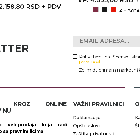
 2.158,80 RSD + PDV
4 + BOJA
ETTER
Prihvatam da Scenso stra
privatnosti
.
Želim da primam marketinšk
IČ KROZ ONLINE
VAŽNI PRAVILNICI
O
INU
Reklamacije
Ka
 veleprodaja koja radi
Opšti uslovi
Š
vo sa pravnim licima
Zaštita privatnosti