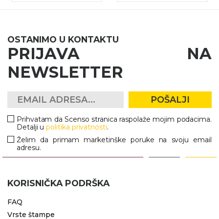
OSTANIMO U KONTAKTU
PRIJAVA NA
NEWSLETTER
POŠALJI
Prihvatam da Scenso stranica raspolaže mojim podacima.
Detalji u
politika privatnosti
.
Želim da primam marketinške poruke na svoju email
adresu.
KORISNIČKA PODRŠKA
FAQ
Vrste štampe