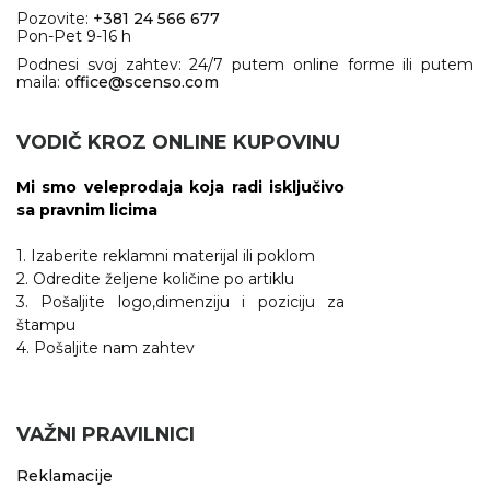
Pozovite:
+381 24 566 677
Pon-Pet 9-16 h
Podnesi svoj zahtev: 24/7 putem online forme ili putem
maila:
office@scenso.com
VODIČ KROZ ONLINE KUPOVINU
Mi smo veleprodaja koja radi isključivo
sa pravnim licima
1. Izaberite reklamni materijal ili poklom
2. Odredite željene količine po artiklu
3. Pošaljite logo,dimenziju i poziciju za
štampu
4. Pošaljite nam zahtev
VAŽNI PRAVILNICI
Reklamacije