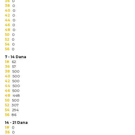
NARUKVICE ZA ŽURKE I
36
0
38
DOGAĐAJE
0
40
0
42
0
ID PLOČICA
44
0
46
0
48
0
TERMOSI
50
0
52
0
BOCE
54
0
56
0
TEHNOLOGIJA
7 - 14 Dana
1#
62
36
57
KANCELARIJA
38
500
40
500
KUĆNI SETOVI
42
500
44
500
46
500
OLOVKE
48
448
50
500
PRIVESCI & ALATI
52
307
54
294
56
86
TORBE & PUTOVANJE
14 - 21 Dana
1#
0
TEKSTIL
36
0