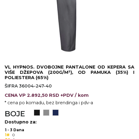
KOŠULJE
KAPE
UNIFORME
STRETCH TOPS
SUBLIMACIJA
CRICKET UPALJAČI
VL HYPNOS. DVOBOJNE PANTALONE OD KEPERA SA
VIŠE DŽEPOVA (200G/M²), OD PAMUKA (35%) I
ŠIBICA
POLIESTERA (65%)
ŠIFRA 36004-247-40
JAKNE I PRSLUCI
CENA
VP
2.892,50 RSD +PDV
/ kom
HYGIENIC KOLEKCIJA
* cena po komadu, bez brendinga i pdv-a
BOJE
OKOVRATNE ID TRAKICE
Dostupno za:
PRIBOR ZA PISANJE
1 - 3 Dana
1#
0