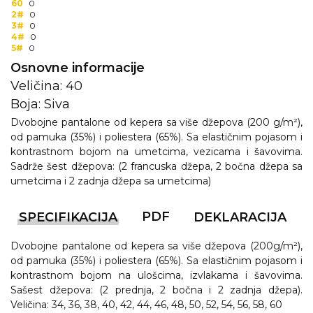
60
0
2#
0
3#
0
4#
0
5#
0
Osnovne informacije
Veličina: 40
Boja: Siva
Dvobojne pantalone od kepera sa više džepova (200 g/m²),
od pamuka (35%) i poliestera (65%). Sa elastičnim pojasom i
kontrastnom bojom na umetcima, vezicama i šavovima.
Sadrže šest džepova: (2 francuska džepa, 2 bočna džepa sa
umetcima i 2 zadnja džepa sa umetcima)
PDF
SPECIFIKACIJA
DEKLARACIJA
Dvobojne pantalone od kepera sa više džepova (200g/m²),
od pamuka (35%) i poliestera (65%). Sa elastičnim pojasom i
kontrastnom bojom na ulošcima, izvlakama i šavovima.
Sašest džepova: (2 prednja, 2 bočna i 2 zadnja džepa).
Veličina: 34, 36, 38, 40, 42, 44, 46, 48, 50, 52, 54, 56, 58, 60