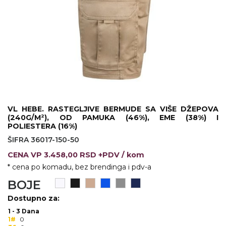
KOŠULJE
KAPE
UNIFORME
STRETCH TOPS
SUBLIMACIJA
CRICKET UPALJAČI
VL HEBE. RASTEGLJIVE BERMUDE SA VIŠE DŽEPOVA
(240G/M²), OD PAMUKA (46%), EME (38%) I
ŠIBICA
POLIESTERA (16%)
ŠIFRA 36017-150-50
JAKNE I PRSLUCI
CENA
VP
3.458,00 RSD +PDV
/ kom
HYGIENIC KOLEKCIJA
* cena po komadu, bez brendinga i pdv-a
BOJE
OKOVRATNE ID TRAKICE
Dostupno za:
PRIBOR ZA PISANJE
1 - 3 Dana
1#
0