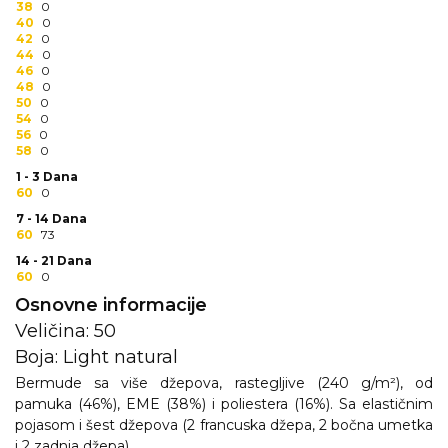
38
0
RADNA OPREMA
40
0
42
0
44
0
46
0
48
0
50
0
54
0
56
0
58
0
1 - 3 Dana
60
0
7 - 14 Dana
60
73
14 - 21 Dana
60
0
Osnovne informacije
Veličina: 50
Boja: Light natural
Bermude sa više džepova, rastegljive (240 g/m²), od
pamuka (46%), EME (38%) i poliestera (16%). Sa elastičnim
pojasom i šest džepova (2 francuska džepa, 2 bočna umetka
i 2 zadnja džepa)