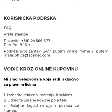
adresu.
KORISNIČKA PODRŠKA
FAQ
Vrste štampe
Pozovite:
+381 24 566 677
Pon-Pet 9-16 h
Podnesi svoj zahtev: 24/7 putem online forme ili putem
maila:
office@scenso.com
VODIČ KROZ ONLINE KUPOVINU
Mi smo veleprodaja koja radi isključivo
sa pravnim licima
1. Izaberite reklamni materijal ili poklom
2. Odredite željene količine po artiklu
3. Pošaljite logo,dimenziju i poziciju za
štampu