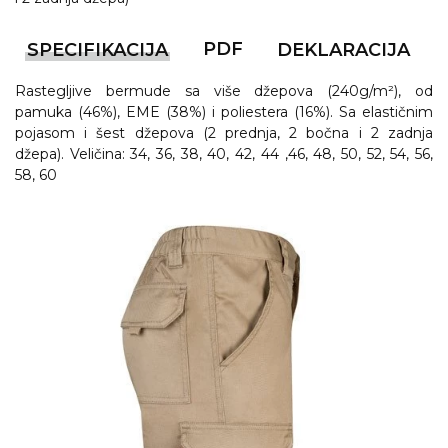
PDF
SPECIFIKACIJA
DEKLARACIJA
Rastegljive bermude sa više džepova (240g/m²), od
pamuka (46%), EME (38%) i poliestera (16%). Sa elastičnim
pojasom i šest džepova (2 prednja, 2 bočna i 2 zadnja
džepa). Veličina: 34, 36, 38, 40, 42, 44 ,46, 48, 50, 52, 54, 56,
58, 60