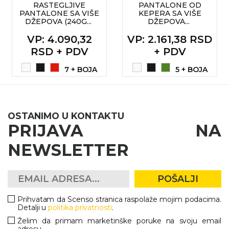
RASTEGLJIVE
PANTALONE OD
PANTALONE SA VIŠE
KEPERA SA VIŠE
DŽEPOVA (240G...
DŽEPOVA...
VP
: 4.090,32
VP
: 2.161,38 RSD
RSD + PDV
+ PDV
7 + BOJA
5 + BOJA
OSTANIMO U KONTAKTU
PRIJAVA NA
NEWSLETTER
POŠALJI
Prihvatam da Scenso stranica raspolaže mojim podacima.
Detalji u
politika privatnosti
.
Želim da primam marketinške poruke na svoju email