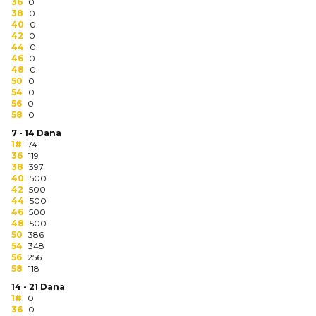
NARUKVICE ZA ŽURKE I
36
0
38
DOGAĐAJE
0
40
0
42
0
ID PLOČICA
44
0
46
0
48
0
TERMOSI
50
0
54
0
BOCE
56
0
58
0
TEHNOLOGIJA
7 - 14 Dana
1#
74
36
119
KANCELARIJA
38
397
40
500
KUĆNI SETOVI
42
500
44
500
46
500
OLOVKE
48
500
50
386
PRIVESCI & ALATI
54
348
56
256
58
118
TORBE & PUTOVANJE
14 - 21 Dana
1#
0
TEKSTIL
36
0