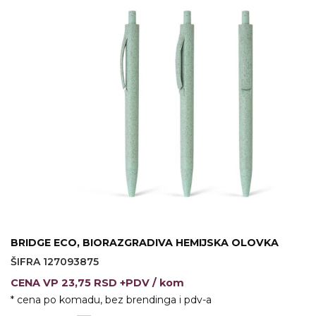
VINO I BAR
TEHNOLOGIJA
TEKSTIL
UPALJAČI
USB
KOŠULJE
SLOBODNO VREME
TEHNOLOGIJA
TEKSTIL
PRIVESCI
GADŽETI
PANTALONE
ALAT
TEKSTIL
ŠOLJE
KECELJE I OP
LAMPE
TEKSTIL
ZDRAVLJE I LEPOTA
MODNI DODAC
BRIDGE ECO, BIORAZGRADIVA HEMIJSKA OLOVKA
DUKSEVI I KABANICE
TEKSTIL
ŠIFRA 127093875
CENA
VP
23,75 RSD +PDV
/ kom
KAČKETI, KAPE I ŠEŠIRI
PEŠKIRI
* cena po komadu, bez brendinga i pdv-a
POLO MAJICE
TEKSTIL