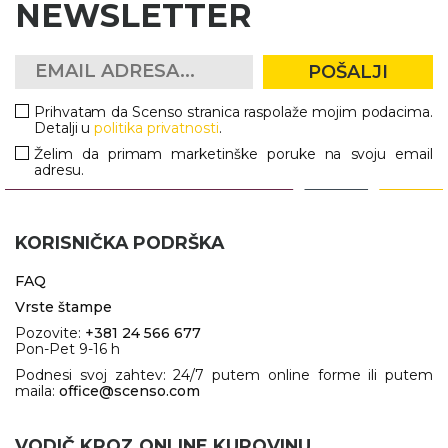
NEWSLETTER
POŠALJI
Prihvatam da Scenso stranica raspolaže mojim podacima.
Detalji u
politika privatnosti
.
Želim da primam marketinške poruke na svoju email
adresu.
KORISNIČKA PODRŠKA
FAQ
Vrste štampe
Pozovite:
+381 24 566 677
Pon-Pet 9-16 h
Podnesi svoj zahtev: 24/7 putem online forme ili putem
maila:
office@scenso.com
VODIČ KROZ ONLINE KUPOVINU