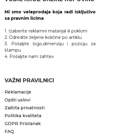
Mi smo veleprodaja koja radi isključivo
sa pravnim licima
1. Izaberite reklamni materijal ili poklom
2. Odredite željene količine po artiklu
3. Pošaljite logo,dimenziju i poziciju za
štampu
4. Pošaljite nam zahtev
VAŽNI PRAVILNICI
Reklamacije
Opšti uslovi
Zaštita privatnosti
Politika kvaliteta
GDPR Pristanak
FAQ