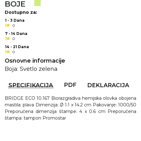
BOJE
KOŠULJE
KAPE
Dostupno za:
1 - 3 Dana
UNIFORME
1#
0
7 - 14 Dana
STRETCH TOPS
1#
0
14 - 21 Dana
SUBLIMACIJA
1#
0
Osnovne informacije
CRICKET UPALJAČI
Boja: Svetlo zelena
ŠIBICA
PDF
SPECIFIKACIJA
DEKLARACIJA
JAKNE I PRSLUCI
BRIDGE ECO 10.167 Biorazgradiva hemijska olovka obojena
HYGIENIC KOLEKCIJA
mastila: plava Dimenzija: Ø 1.1 x 14.2 cm Pakovanje: 1000/50
Preporučena dimenzija štampe: 4 x 0.6 cm Preporučena
OKOVRATNE ID TRAKICE
štampa: tampon Promostar
PRIBOR ZA PISANJE