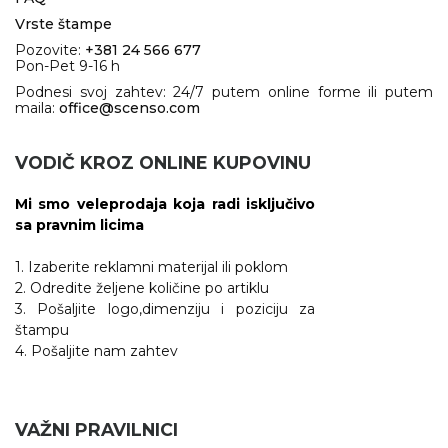
RADNA OPREMA
Vrste štampe
Pozovite:
+381 24 566 677
Pon-Pet 9-16 h
Podnesi svoj zahtev: 24/7 putem online forme ili putem
maila:
office@scenso.com
VODIČ KROZ ONLINE KUPOVINU
Mi smo veleprodaja koja radi isključivo
sa pravnim licima
1. Izaberite reklamni materijal ili poklom
2. Odredite željene količine po artiklu
3. Pošaljite logo,dimenziju i poziciju za
štampu
4. Pošaljite nam zahtev
VAŽNI PRAVILNICI