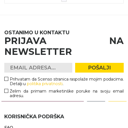
NARUKVICE ZA ŽURKE I
DOGAĐAJE
ID PLOČICA
TERMOSI
OSTANIMO U KONTAKTU
PRIJAVA NA
BOCE
NEWSLETTER
TEHNOLOGIJA
KANCELARIJA
POŠALJI
KUĆNI SETOVI
Prihvatam da Scenso stranica raspolaže mojim podacima.
Detalji u
politika privatnosti
.
OLOVKE
Želim da primam marketinške poruke na svoju email
adresu.
PRIVESCI & ALATI
TORBE & PUTOVANJE
KORISNIČKA PODRŠKA
TEKSTIL
FAQ