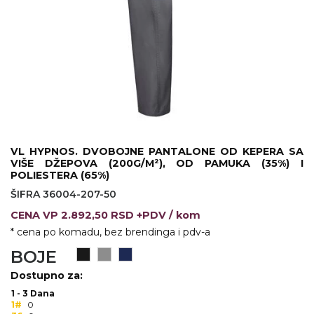
KOŠULJE
KAPE
UNIFORME
STRETCH TOPS
SUBLIMACIJA
CRICKET UPALJAČI
VL HYPNOS. DVOBOJNE PANTALONE OD KEPERA SA
VIŠE DŽEPOVA (200G/M²), OD PAMUKA (35%) I
ŠIBICA
POLIESTERA (65%)
ŠIFRA 36004-207-50
JAKNE I PRSLUCI
CENA
VP
2.892,50 RSD +PDV
/ kom
HYGIENIC KOLEKCIJA
* cena po komadu, bez brendinga i pdv-a
BOJE
OKOVRATNE ID TRAKICE
Dostupno za:
PRIBOR ZA PISANJE
1 - 3 Dana
1#
0