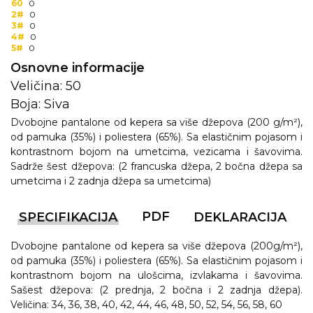
60
0
2#
0
3#
0
4#
0
5#
0
Osnovne informacije
Veličina: 50
Boja: Siva
Dvobojne pantalone od kepera sa više džepova (200 g/m²),
od pamuka (35%) i poliestera (65%). Sa elastičnim pojasom i
kontrastnom bojom na umetcima, vezicama i šavovima.
Sadrže šest džepova: (2 francuska džepa, 2 bočna džepa sa
umetcima i 2 zadnja džepa sa umetcima)
PDF
SPECIFIKACIJA
DEKLARACIJA
Dvobojne pantalone od kepera sa više džepova (200g/m²),
od pamuka (35%) i poliestera (65%). Sa elastičnim pojasom i
kontrastnom bojom na ulošcima, izvlakama i šavovima.
Sašest džepova: (2 prednja, 2 bočna i 2 zadnja džepa).
Veličina: 34, 36, 38, 40, 42, 44, 46, 48, 50, 52, 54, 56, 58, 60