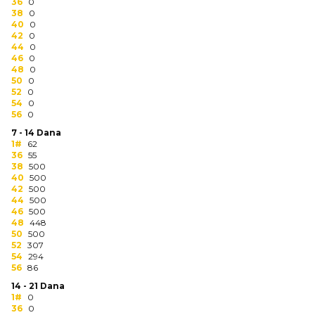
NARUKVICE ZA ŽURKE I
36
0
38
DOGAĐAJE
0
40
0
42
0
ID PLOČICA
44
0
46
0
48
0
TERMOSI
50
0
52
0
BOCE
54
0
56
0
TEHNOLOGIJA
7 - 14 Dana
1#
62
36
55
KANCELARIJA
38
500
40
500
KUĆNI SETOVI
42
500
44
500
46
500
OLOVKE
48
448
50
500
PRIVESCI & ALATI
52
307
54
294
56
86
TORBE & PUTOVANJE
14 - 21 Dana
1#
0
TEKSTIL
36
0