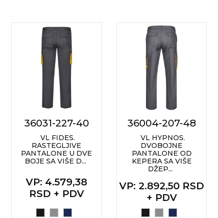
36031-227-40
36004-207-48
VL FIDES.
VL HYPNOS.
RASTEGLJIVE
DVOBOJNE
PANTALONE U DVE
PANTALONE OD
BOJE SA VIŠE D...
KEPERA SA VIŠE
DŽEP...
VP
: 4.579,38
VP
: 2.892,50 RSD
RSD + PDV
+ PDV