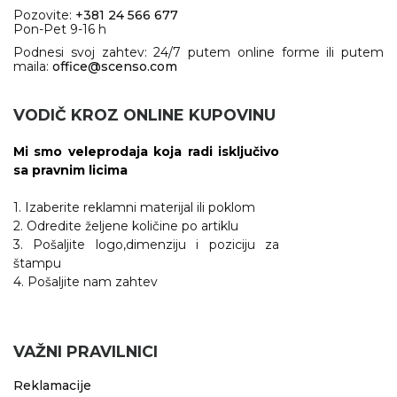
Pozovite:
+381 24 566 677
Pon-Pet 9-16 h
Podnesi svoj zahtev: 24/7 putem online forme ili putem
maila:
office@scenso.com
VODIČ KROZ ONLINE KUPOVINU
Mi smo veleprodaja koja radi isključivo
sa pravnim licima
1. Izaberite reklamni materijal ili poklom
2. Odredite željene količine po artiklu
3. Pošaljite logo,dimenziju i poziciju za
štampu
4. Pošaljite nam zahtev
VAŽNI PRAVILNICI
Reklamacije