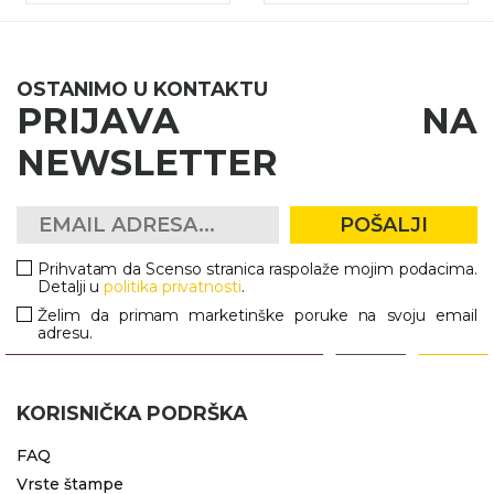
OSTANIMO U KONTAKTU
PRIJAVA NA
NEWSLETTER
POŠALJI
Prihvatam da Scenso stranica raspolaže mojim podacima.
Detalji u
politika privatnosti
.
Želim da primam marketinške poruke na svoju email
adresu.
KORISNIČKA PODRŠKA
FAQ
Vrste štampe