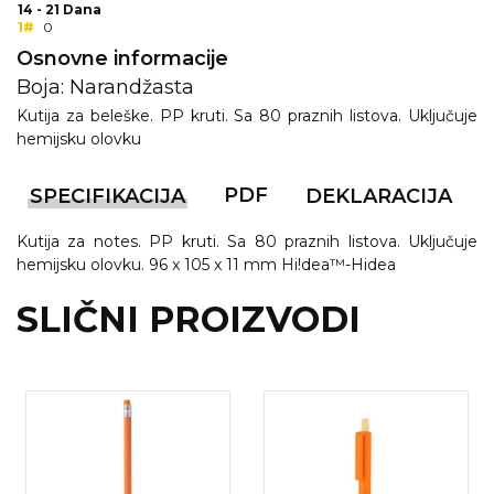
14 - 21 Dana
1#
0
VINO I BAR
TEHNOLOGIJA
TEKSTIL
Osnovne informacije
UPALJAČI
USB
KOŠULJE
Boja: Narandžasta
Kutija za beleške. PP kruti. Sa 80 praznih listova. Uključuje
SLOBODNO VREME
TEHNOLOGIJA
TEKSTIL
hemijsku olovku
PRIVESCI
GADŽETI
PANTALONE
PDF
SPECIFIKACIJA
DEKLARACIJA
ALAT
TEKSTIL
Kutija za notes. PP kruti. Sa 80 praznih listova. Uključuje
ŠOLJE
KECELJE I OP
hemijsku olovku. 96 x 105 x 11 mm Hi!dea™-Hidea
SLIČNI PROIZVODI
LAMPE
TEKSTIL
ZDRAVLJE I LEPOTA
MODNI DODAC
DUKSEVI I KABANICE
TEKSTIL
KAČKETI, KAPE I ŠEŠIRI
PEŠKIRI
POLO MAJICE
TEKSTIL