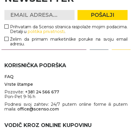
NARUKVICE ZA ŽURKE I
DOGAĐAJE
POŠALJI
ID PLOČICA
Prihvatam da Scenso stranica raspolaže mojim podacima.
TERMOSI
Detalji u
politika privatnosti
.
Želim da primam marketinške poruke na svoju email
BOCE
adresu.
TEHNOLOGIJA
KORISNIČKA PODRŠKA
KANCELARIJA
FAQ
KUĆNI SETOVI
Vrste štampe
OLOVKE
Pozovite:
+381 24 566 677
Pon-Pet 9-16 h
PRIVESCI & ALATI
Podnesi svoj zahtev: 24/7 putem online forme ili putem
maila:
office@scenso.com
TORBE & PUTOVANJE
VODIČ KROZ ONLINE KUPOVINU
TEKSTIL