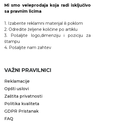
Mi smo veleprodaja koja radi isključivo
RADNA OPREMA
sa pravnim licima
1. Izaberite reklamni materijal ili poklom
2. Odredite željene količine po artiklu
3. Pošaljite logo,dimenziju i poziciju za
štampu
4. Pošaljite nam zahtev
VAŽNI PRAVILNICI
Reklamacije
Opšti uslovi
Zaštita privatnosti
Politika kvaliteta
GDPR Pristanak
FAQ