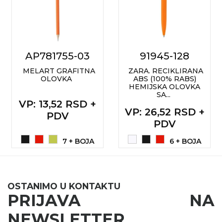
KOŠULJE
KAPE
UNIFORME
AP781755-03
91945-128
STRETCH TOPS
MELART GRAFITNA
ZARA. RECIKLIRANA
OLOVKA
ABS (100% RABS)
SUBLIMACIJA
HEMIJSKA OLOVKA
SA...
CRICKET UPALJAČI
VP
: 13,52 RSD +
VP
: 26,52 RSD +
PDV
ŠIBICA
PDV
JAKNE I PRSLUCI
7 + BOJA
6 + BOJA
HYGIENIC KOLEKCIJA
OKOVRATNE ID TRAKICE
OSTANIMO U KONTAKTU
PRIJAVA NA
PRIBOR ZA PISANJE
NEWSLETTER